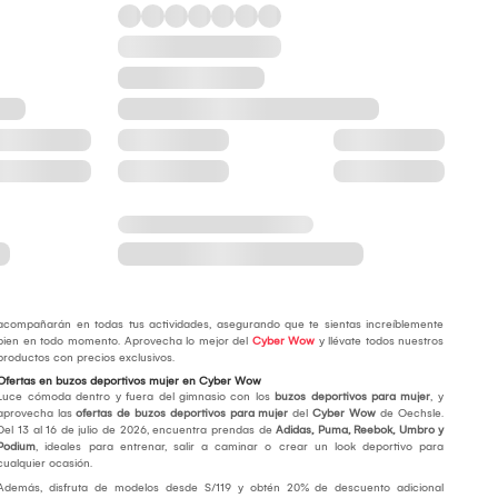
acompañarán en todas tus actividades, asegurando que te sientas increíblemente
bien en todo momento. Aprovecha lo mejor del
Cyber Wow
y llévate todos nuestros
productos con precios exclusivos.
Ofertas en buzos deportivos mujer en Cyber Wow
Luce cómoda dentro y fuera del gimnasio con los
buzos deportivos para mujer
, y
aprovecha las
ofertas de buzos deportivos para mujer
del
Cyber Wow
de Oechsle.
Del 13 al 16 de julio de 2026, encuentra prendas de
Adidas, Puma, Reebok, Umbro y
Podium
, ideales para entrenar, salir a caminar o crear un look deportivo para
cualquier ocasión.
Además, disfruta de modelos desde S/119 y obtén 20% de descuento adicional