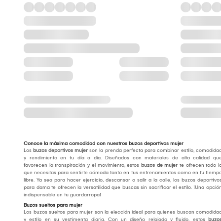
Conoce la máxima comodidad con nuestros buzos deportivos mujer
Los
buzos deportivos mujer
son la prenda perfecta para combinar estilo, comodida
y rendimiento en tu día a día. Diseñados con materiales de alta calidad qu
favorecen la transpiración y el movimiento, estos
buzos de mujer
te ofrecen todo l
que necesitas para sentirte cómoda tanto en tus entrenamientos como en tu tiemp
libre. Ya sea para hacer ejercicio, descansar o salir a la calle, los buzos deportivo
para dama te ofrecen la versatilidad que buscas sin sacrificar el estilo. ¡Una opció
indispensable en tu guardarropa!
Buzos sueltos para mujer
Los buzos sueltos para mujer son la elección ideal para quienes buscan comodida
y estilo en su vestimenta diaria. Con un diseño relajado y fluido, estos
buzo