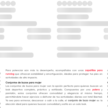
Para potenciar aún más tu desempeño, acompáñalos con unas
zapatillas para
d
running
que ofrezcan estabilidad y amortiguación, ideales para proteger tus pies en
e
actividades de alto impacto.
o
Conjuntos de buzos para mujer
o
Los conjuntos de buzos para mujer son la opción perfecta para quienes buscan un
s
look deportivo completo, práctico y estilizado. Compuestos por una
polera
y
n
pantalón, estos conjuntos ofrecen comodidad y elegancia al mismo tiempo,
permitiéndote hacer ejercicio o disfrutar de tus actividades diarias con total libertad.
Ya sea para entrenar, descansar o salir a la calle, el
conjunto de buzo mujer
es la
d
elección ideal para quienes buscan comodidad y estilo en un solo look.
s