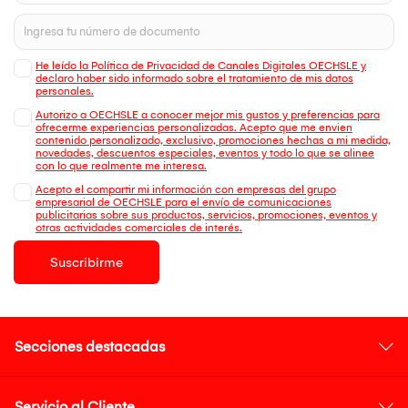
He leído la Política de Privacidad de Canales Digitales OECHSLE y
declaro haber sido informado sobre el tratamiento de mis datos
personales.
Autorizo a OECHSLE a conocer mejor mis gustos y preferencias para
ofrecerme experiencias personalizadas. Acepto que me envien
contenido personalizado, exclusivo, promociones hechas a mi medida,
novedades, descuentos especiales, eventos y todo lo que se alinee
con lo que realmente me interesa.
Acepto el compartir mi información con empresas del grupo
empresarial de OECHSLE para el envío de comunicaciones
publicitarias sobre sus productos, servicios, promociones, eventos y
otras actividades comerciales de interés.
Suscribirme
Secciones destacadas
Servicio al Cliente