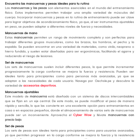
Encuentra las mancuernas y pesas ideales para tu rutina
Las
mancuernas y las pesas
son elementos esenciales en el mundo del entrenamiento
físico. Estos implementos permiten trabajar una amplia variedad de músculos del
cuerpo. Incorporar mancuernas y pesas en la rutina de entrenamiento puede ser clave
para lograr objetivos de acondicionamiento físico, ya que, al ser instrumentos ajustables
en peso, se pueden adaptar a diferentes niveles de fuerza y necesidades.
Mancuernas de mano
Estas
mancuernas
permiten un rango de movimiento completo y son perfectas para
trabajar diferentes grupos musculares, como los brazos, los hombros, el pecho y la
espalda. Se pueden encontrar en una variedad de materiales, como vinilo, neopreno o
hierro fundido, y suelen estar diseñadas para ser ergonómicas, facilitando el agarre y
reduciendo el riesgo de lesiones.
Set de mancuernas
Los sets de mancuernas suelen incluir diferentes pesos, lo que permite incrementar
progresivamente la carga conforme se mejora la fuerza y resistencia. Pueden ser
ideales tanto para principiantes como para personas más avanzadas, ya que se
adaptan a las necesidades de cada usuario. Navega por Oechsle.pe y descubre la
variedad de
accesorios deportivos
.
Mancuernas ajustables
Este modelo de
mancuerna
está diseñado con un sistema de discos intercambiables
que se fijan en un eje central. De este modo, se puede modificar el peso de manera
rápida y sencilla, lo que las convierte en una excelente opción para entrenamientos en
casa o en espacios pequeños, donde el almacenamiento de varios sets de mancuernas
puede ser un inconveniente. Aprovecha el
Cyber Wow
y llévate
mancuernas con
precio bajo
.
Set de pesas
Los sets de pesas son ideales tanto para principiantes como para usuarios avanzados,
ya que permiten progresar en la carga conforme se mejora la fuerza y la resistencia