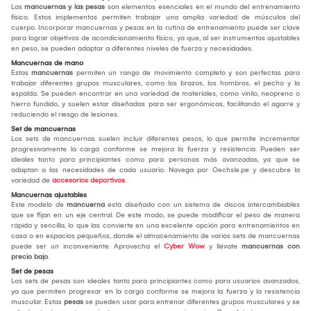
Las
mancuernas y las pesas
son elementos esenciales en el mundo del entrenamiento
físico. Estos implementos permiten trabajar una amplia variedad de músculos del
cuerpo. Incorporar mancuernas y pesas en la rutina de entrenamiento puede ser clave
para lograr objetivos de acondicionamiento físico, ya que, al ser instrumentos ajustables
en peso, se pueden adaptar a diferentes niveles de fuerza y necesidades.
Mancuernas de mano
Estas
mancuernas
permiten un rango de movimiento completo y son perfectas para
trabajar diferentes grupos musculares, como los brazos, los hombros, el pecho y la
espalda. Se pueden encontrar en una variedad de materiales, como vinilo, neopreno o
hierro fundido, y suelen estar diseñadas para ser ergonómicas, facilitando el agarre y
reduciendo el riesgo de lesiones.
Set de mancuernas
Los sets de mancuernas suelen incluir diferentes pesos, lo que permite incrementar
progresivamente la carga conforme se mejora la fuerza y resistencia. Pueden ser
ideales tanto para principiantes como para personas más avanzadas, ya que se
adaptan a las necesidades de cada usuario. Navega por Oechsle.pe y descubre la
variedad de
accesorios deportivos
.
Mancuernas ajustables
Este modelo de
mancuerna
está diseñado con un sistema de discos intercambiables
que se fijan en un eje central. De este modo, se puede modificar el peso de manera
rápida y sencilla, lo que las convierte en una excelente opción para entrenamientos en
casa o en espacios pequeños, donde el almacenamiento de varios sets de mancuernas
puede ser un inconveniente. Aprovecha el
Cyber Wow
y llévate
mancuernas con
precio bajo
.
Set de pesas
Los sets de pesas son ideales tanto para principiantes como para usuarios avanzados,
ya que permiten progresar en la carga conforme se mejora la fuerza y la resistencia
muscular. Estas
pesas
se pueden usar para entrenar diferentes grupos musculares y se