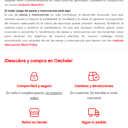
adaptan tanto a entrenamientos en casa como en gimnasios. Completa tu compra con
un nuevo
conjunto deportivo
.
El mejor juego de pesas y mancuernas está aquí
El uso de
pesas y mancuernas
no sólo contribuye al desarrollo muscular, sino que
también ayuda a mejorar la estabilidad, la movilidad y la salud en general. Incorporarlas
de manera adecuada en la rutina de ejercicios puede prevenir lesiones, fortalecer el
sistema óseo y acelerar el metabolismo. Ya sea que busques tonificar, ganar masa
muscular o aumentar tu rendimiento, las pesas y mancuernas son herramientas clave
para alcanzar tus objetivos de manera efectiva. En nuestro catálogo virtual,
encontrarás una variedad de set de pesas y mancuernas que vienen con los
mejores
descuentos Black Friday
.
¡Descubre y compra en Oechsle!
Compra fácil y seguro
Cambios y devoluciones
En solo 6 simples pasos,
ve nuestro
En nuestras 26 tiendas a nivel
video
nacional
Retiro en tienda
Sigue tu pedido