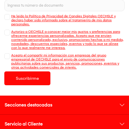
He leído la Política de Privacidad de Canales Digitales OECHSLE y
declaro haber sido informado sobre el tratamiento de mis datos
personales.
Autorizo a OECHSLE a conocer mejor mis gustos y preferencias para
ofrecerme experiencias personalizadas. Acepto que me envien
contenido personalizado, exclusivo, promociones hechas a mi medida,
novedades, descuentos especiales, eventos y todo lo que se alinee
con lo que realmente me interesa.
Acepto el compartir mi información con empresas del grupo
empresarial de OECHSLE para el envío de comunicaciones
publicitarias sobre sus productos, servicios, promociones, eventos y
otras actividades comerciales de interés.
Suscribirme
Secciones destacadas
Servicio al Cliente