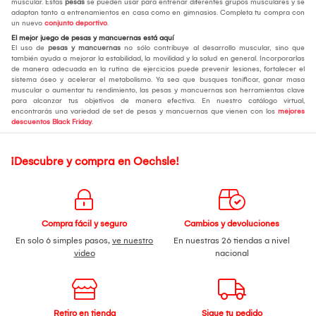
muscular. Estas
pesas
se pueden usar para entrenar diferentes grupos musculares y se
adaptan tanto a entrenamientos en casa como en gimnasios. Completa tu compra con
un nuevo
conjunto deportivo
.
El mejor juego de pesas y mancuernas está aquí
El uso de
pesas y mancuernas
no sólo contribuye al desarrollo muscular, sino que
también ayuda a mejorar la estabilidad, la movilidad y la salud en general. Incorporarlas
de manera adecuada en la rutina de ejercicios puede prevenir lesiones, fortalecer el
sistema óseo y acelerar el metabolismo. Ya sea que busques tonificar, ganar masa
muscular o aumentar tu rendimiento, las pesas y mancuernas son herramientas clave
para alcanzar tus objetivos de manera efectiva. En nuestro catálogo virtual,
encontrarás una variedad de set de pesas y mancuernas que vienen con los
mejores
descuentos Black Friday
.
¡Descubre y compra en Oechsle!
Compra fácil y seguro
Cambios y devoluciones
En solo 6 simples pasos,
ve nuestro
En nuestras 26 tiendas a nivel
video
nacional
Retiro en tienda
Sigue tu pedido