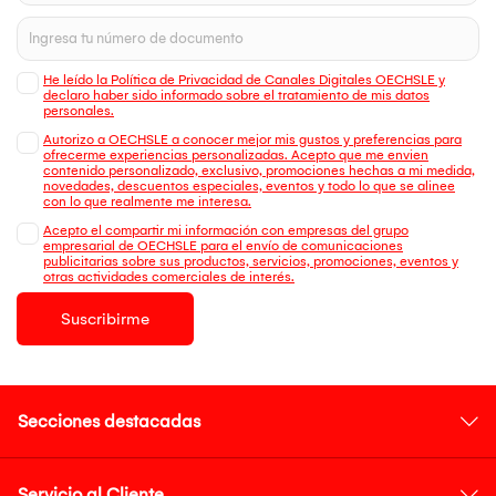
He leído la Política de Privacidad de Canales Digitales OECHSLE y
declaro haber sido informado sobre el tratamiento de mis datos
personales.
Autorizo a OECHSLE a conocer mejor mis gustos y preferencias para
ofrecerme experiencias personalizadas. Acepto que me envien
contenido personalizado, exclusivo, promociones hechas a mi medida,
novedades, descuentos especiales, eventos y todo lo que se alinee
con lo que realmente me interesa.
Acepto el compartir mi información con empresas del grupo
empresarial de OECHSLE para el envío de comunicaciones
publicitarias sobre sus productos, servicios, promociones, eventos y
otras actividades comerciales de interés.
Suscribirme
Secciones destacadas
Servicio al Cliente