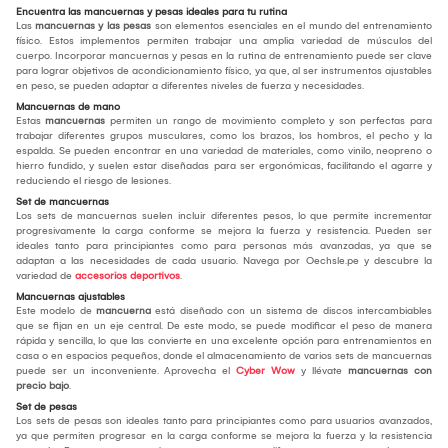
Encuentra las mancuernas y pesas ideales para tu rutina
Las
mancuernas y las pesas
son elementos esenciales en el mundo del entrenamiento
físico. Estos implementos permiten trabajar una amplia variedad de músculos del
cuerpo. Incorporar mancuernas y pesas en la rutina de entrenamiento puede ser clave
para lograr objetivos de acondicionamiento físico, ya que, al ser instrumentos ajustables
en peso, se pueden adaptar a diferentes niveles de fuerza y necesidades.
Mancuernas de mano
Estas
mancuernas
permiten un rango de movimiento completo y son perfectas para
trabajar diferentes grupos musculares, como los brazos, los hombros, el pecho y la
espalda. Se pueden encontrar en una variedad de materiales, como vinilo, neopreno o
hierro fundido, y suelen estar diseñadas para ser ergonómicas, facilitando el agarre y
reduciendo el riesgo de lesiones.
Set de mancuernas
Los sets de mancuernas suelen incluir diferentes pesos, lo que permite incrementar
progresivamente la carga conforme se mejora la fuerza y resistencia. Pueden ser
ideales tanto para principiantes como para personas más avanzadas, ya que se
adaptan a las necesidades de cada usuario. Navega por Oechsle.pe y descubre la
variedad de
accesorios deportivos
.
Mancuernas ajustables
Este modelo de
mancuerna
está diseñado con un sistema de discos intercambiables
que se fijan en un eje central. De este modo, se puede modificar el peso de manera
rápida y sencilla, lo que las convierte en una excelente opción para entrenamientos en
casa o en espacios pequeños, donde el almacenamiento de varios sets de mancuernas
puede ser un inconveniente. Aprovecha el
Cyber Wow
y llévate
mancuernas con
precio bajo
.
Set de pesas
Los sets de pesas son ideales tanto para principiantes como para usuarios avanzados,
ya que permiten progresar en la carga conforme se mejora la fuerza y la resistencia