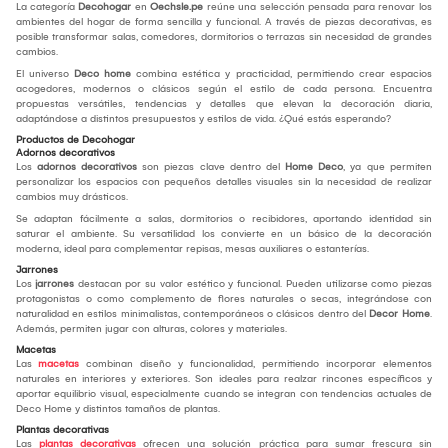
La categoría
Decohogar
en
Oechsle.pe
reúne una selección pensada para renovar los
ambientes del hogar de forma sencilla y funcional. A través de piezas decorativas, es
posible transformar salas, comedores, dormitorios o terrazas sin necesidad de grandes
cambios.
El universo
Deco home
combina estética y practicidad, permitiendo crear espacios
acogedores, modernos o clásicos según el estilo de cada persona. Encuentra
propuestas versátiles, tendencias y detalles que elevan la decoración diaria,
adaptándose a distintos presupuestos y estilos de vida. ¿Qué estás esperando?
Productos de Decohogar
Adornos decorativos
Los
adornos decorativos
son piezas clave dentro del
Home Deco
, ya que permiten
personalizar los espacios con pequeños detalles visuales sin la necesidad de realizar
cambios muy drásticos.
Se adaptan fácilmente a salas, dormitorios o recibidores, aportando identidad sin
saturar el ambiente. Su versatilidad los convierte en un básico de la decoración
moderna, ideal para complementar repisas, mesas auxiliares o estanterías.
Jarrones
Los
jarrones
destacan por su valor estético y funcional. Pueden utilizarse como piezas
protagonistas o como complemento de flores naturales o secas, integrándose con
naturalidad en estilos minimalistas, contemporáneos o clásicos dentro del
Decor Home
.
Además, permiten jugar con alturas, colores y materiales.
Macetas
Las
macetas
combinan diseño y funcionalidad, permitiendo incorporar elementos
naturales en interiores y exteriores. Son ideales para realzar rincones específicos y
aportar equilibrio visual, especialmente cuando se integran con tendencias actuales de
Deco Home y distintos tamaños de plantas.
Plantas decorativas
Las
plantas decorativas
ofrecen una solución práctica para sumar frescura sin