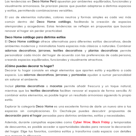
Las tendencias en
Deco Home Perú
apuestan por ambientes equilibrados, funcionales y
visualmente armoniosos. Se priorizan piezas que puedan adaptarse a distintos espacios
y estilos, permitiendo combinaciones versátiles.
El uso de elementos naturales, colores neutros y formas simples es cada vez más
común dentro del
Deco Home catálogo
, facilitando la creación de espacios
atemporales y acogedores. Estas tendencias se reflejan en propuestas que buscan
renovar el hogar sin perder practicidad.
Deco Home catálogo para distintos estilos
El
Deco Home catálogo
ofrece alternativas para diferentes estilos decorativos, desde
ambientes modernos y minimalistas hasta espacios más clásicos o naturales. Combinar
adornos decorativos
,
jarrones
,
textiles decorativos
y
plantas decorativas
permite
personalizar cada rincón del hogar de acuerdo con las preferencias de cada persona,
creando espacios equilibrados, funcionales y visualmente atractivos.
¿Cómo puedes decorar tu hogar?
Decorar tu hogar consiste en elegir elementos que aporten estilo y equilibrio a cada
espacio. Los
adornos decorativos
,
jarrones
y
portavelas
ayudan a sumar personalidad
sin saturar el ambiente.
Incluir
plantas decorativas
o
macetas
permite añadir frescura y un toque natural,
mientras que los
textiles decorativos
facilitan renovar el espacio de forma sencilla. Al
combinar estos elementos, es posible lograr un resultado armonioso siguiendo tu propio
estilo.
Explorar la categoría
Deco Home
es una excelente forma de darle un nuevo aire a tus
espacios sin complicaciones. En Oechsle.pe puedes descubrir propuestas de
decoración para el hogar
pensadas para distintos ambientes, estilos y necesidades.
Además, durante campañas especiales como
Cyber Wow
,
Black Friday
y temporadas
de descuentos, es posible acceder a oportunidades ideales para renovar la decoración
del hogar. Elige tus favoritos, combina estilos y transforma cada espacio con detalles
que marcan la diferencia.