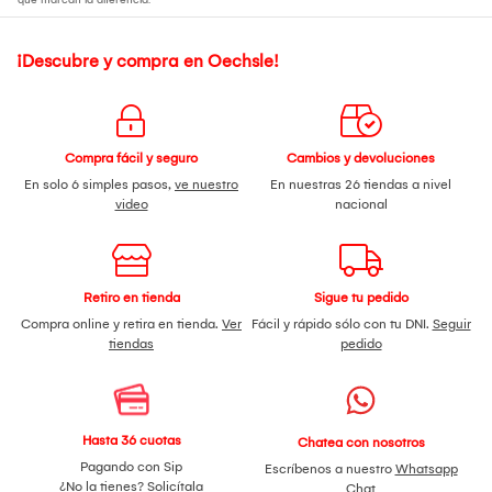
¡Descubre y compra en Oechsle!
Compra fácil y seguro
Cambios y devoluciones
En solo 6 simples pasos,
ve nuestro
En nuestras 26 tiendas a nivel
video
nacional
Retiro en tienda
Sigue tu pedido
Compra online y retira en tienda.
Ver
Fácil y rápido sólo con tu DNI.
Seguir
tiendas
pedido
Hasta 36 cuotas
Chatea con nosotros
Pagando con Sip
Escríbenos a nuestro
Whatsapp
¿No la tienes?
Solicítala
Chat