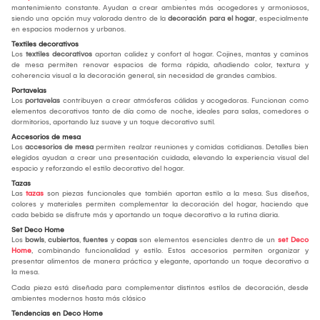
mantenimiento constante. Ayudan a crear ambientes más acogedores y armoniosos,
siendo una opción muy valorada dentro de la
decoración para el hogar
, especialmente
en espacios modernos y urbanos.
Textiles decorativos
Los
textiles decorativos
aportan calidez y confort al hogar. Cojines, mantas y caminos
de mesa permiten renovar espacios de forma rápida, añadiendo color, textura y
coherencia visual a la decoración general, sin necesidad de grandes cambios.
Portavelas
Los
portavelas
contribuyen a crear atmósferas cálidas y acogedoras. Funcionan como
elementos decorativos tanto de día como de noche, ideales para salas, comedores o
dormitorios, aportando luz suave y un toque decorativo sutil.
Accesorios de mesa
Los
accesorios de mesa
permiten realzar reuniones y comidas cotidianas. Detalles bien
elegidos ayudan a crear una presentación cuidada, elevando la experiencia visual del
espacio y reforzando el estilo decorativo del hogar.
Tazas
Las
tazas
son piezas funcionales que también aportan estilo a la mesa. Sus diseños,
colores y materiales permiten complementar la decoración del hogar, haciendo que
cada bebida se disfrute más y aportando un toque decorativo a la rutina diaria.
Set Deco Home
Los
bowls
,
cubiertos
,
fuentes
y
copas
son elementos esenciales dentro de un
set Deco
Home
, combinando funcionalidad y estilo. Estos accesorios permiten organizar y
presentar alimentos de manera práctica y elegante, aportando un toque decorativo a
la mesa.
Cada pieza está diseñada para complementar distintos estilos de decoración, desde
ambientes modernos hasta más clásico
Tendencias en Deco Home