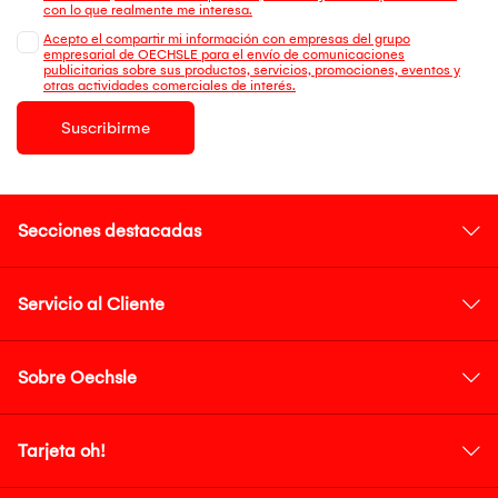
con lo que realmente me interesa.
Acepto el compartir mi información con empresas del grupo
empresarial de OECHSLE para el envío de comunicaciones
publicitarias sobre sus productos, servicios, promociones, eventos y
otras actividades comerciales de interés.
Suscribirme
Secciones destacadas
Servicio al Cliente
Sobre Oechsle
Tarjeta oh!