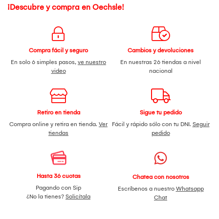
¡Descubre y compra en Oechsle!
Compra fácil y seguro
Cambios y devoluciones
En solo 6 simples pasos,
ve nuestro
En nuestras 26 tiendas a nivel
video
nacional
Retiro en tienda
Sigue tu pedido
Compra online y retira en tienda.
Ver
Fácil y rápido sólo con tu DNI.
Seguir
tiendas
pedido
Hasta 36 cuotas
Chatea con nosotros
Pagando con Sip
Escríbenos a nuestro
Whatsapp
¿No la tienes?
Solicítala
Chat