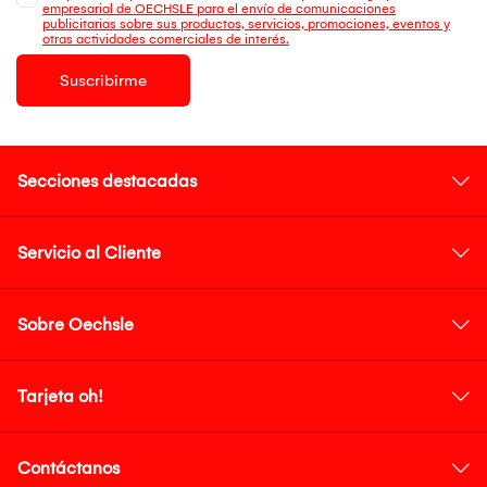
empresarial de OECHSLE para el envío de comunicaciones
publicitarias sobre sus productos, servicios, promociones, eventos y
otras actividades comerciales de interés.
Suscribirme
Secciones destacadas
Servicio al Cliente
Sobre Oechsle
Tarjeta oh!
Contáctanos