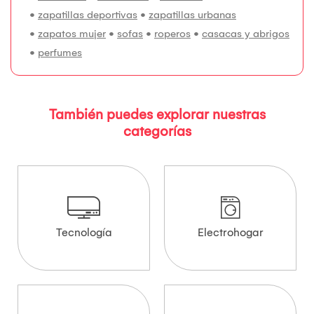
•
zapatillas deportivas
•
zapatillas urbanas
•
zapatos mujer
•
sofas
•
roperos
•
casacas y abrigos
•
perfumes
También puedes explorar nuestras
categorías
Tecnología
Electrohogar