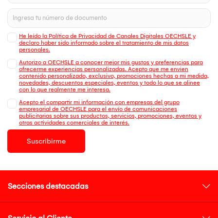
He leído la Política de Privacidad de Canales Digitales OECHSLE y
declaro haber sido informado sobre el tratamiento de mis datos
personales.
Autorizo a OECHSLE a conocer mejor mis gustos y preferencias para
ofrecerme experiencias personalizadas. Acepto que me envien
contenido personalizado, exclusivo, promociones hechas a mi medida,
novedades, descuentos especiales, eventos y todo lo que se alinee
con lo que realmente me interesa.
Acepto el compartir mi información con empresas del grupo
empresarial de OECHSLE para el envío de comunicaciones
publicitarias sobre sus productos, servicios, promociones, eventos y
otras actividades comerciales de interés.
Suscribirme
Secciones destacadas