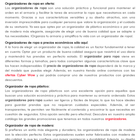
Organizadores de ropa en oferta:
Los
organizadores de ropa
son una solución práctica y funcional para mantener el
orden en el armario y facilitar la tarea de encontrar la ropa que necesitamos en cada
momento. Gracias a sus características versátiles y su diseño atractivo, son una
inversión imprescindible para cualquier persona que valore la organización y el cuidado
de su vestuario. Ya sea que optes por un organizador de plástico económico o por uno
de madera más elegante, asegúrate de elegir uno de buena calidad que se adapte a
tus necesidades. ¡Organiza tu armario y simplifica tu vida con un organizador de ropa!.
Organizadores de ropa a precios económicos sólo aquí:
A la hora de elegir un organizador de ropa, la calidad es un factor fundamental a tener
en cuenta. Optar por un producto de buena calidad asegura que resistirá el uso diario
y mantendrá tus prendas en perfecto estado. El
organizador para ropa
viene en
diferentes formas y tamaños, pero todos comparten algunas características clave que
los hacen indispensables. El
precio de organizadores de ropa
dependerá de la marca y
del modelo que puedas elegir. Además, en nuestra tienda online contamos con las
ofertas Cyber Wow
y así podrás comprar uno de nuestros productos con grandes
descuentos.
Organizador de ropa plástico:
Los organizadores de ropa plásticos son una excelente opción para aquellos que
buscan una solución económica y práctica para mantener su armario ordenado. Estos
organizadores para ropa
suelen ser ligeros y fáciles de limpiar, lo que los hace ideales
para guardar prendas que no requieran cuidados especiales. Además, al ser
transparentes, te permiten ver fácilmente el contenido y encontrar lo que necesitas en
cuestión de segundos. ¡Una opción sencilla pero efectiva!. Descubre en nuestro amplio
catálogo las grandes promociones que tenemos en todos nuestros
organizadores
.
Organizador de ropa de madera:
Si prefieres un estilo más elegante y duradero, los organizadores de ropa de madera
son la elección perfecta. Estos organizadores suelen estar fabricados con madera de
alta calidad, lo que les confiere una mayor resistencia y durabilidad. Además, su diseño