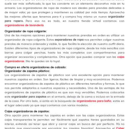
suele ser más sofisticado, lo que los convierte en un elemento decorativo más en tu
armario. Los organizadores de ropa de madera son ideales para prendas delicadas o
de mayor valor, ya que protegen y mantienen su calidad por más tiempo. Aprovecha
las mejores ofertas que tenemos para ti y compra hoy mismo un nuevo
organizador
para ropero.
Pero eso no es todo, en nuestra tienda virtual contamos con
organizadores de lavandería
.
Organizador de ropa colgante:
Una de las mejores opciones para mantener nuestras prendas en orden es utilizar un
organizador de ropa colgante. Estos
separadores de ropa
nos permiten colgar nuestras
prendas de manera ordenada y visible, lo que facilita la elección de nuestro outfit diario.
Existen diferentes tipos de organizadores de ropa colgante, desde los más sencillos con
barras para colgar perchas, hasta los más completos con compartimentos para
organizar accesorios y complementos. Otra opción que puedes comprar son las
cajas
organizadoras
. ¡No te quedes sin la tuya!.
Compra en oferta organizadores de calzado:
Organizador de zapatos plástico:
Los organizadores de zapatos de plástico son una excelente opción para mantener
nuestros zapatos en orden. Son ligeros, fáciles de limpiar y muy económicos. Podemos
encontrar organizadores de zapatos de plástico en diferentes tamaños y formas, lo que
nos permite adaptarlos a nuestros espacios y necesidades. Una de las ventajas de los
organizadores de zapatos de plástico es que son muy versátiles. Podemos colocarlos
este
organizador para zapatos
en el armario, debajo de la cama o incluso en la entrada
de la casa. Por otro lado, si estás en la búsqueda de
organizadores para baño
, estás en
el lugar adecuado ya que aquí contamos con varios modelos.
Cajas organizadoras de zapatos:
Otra opción para mantener tus zapatos en orden son las cajas organizadoras. Estas
cajas transparentes te permiten ver fácilmente qué zapatos tienes guardados en su
interior, evitando así tener que abrir y cerrar cajas en busca del par perfecto. ¡Ya no
tendrás que preocuparte por encontrar tus zapatos favoritos!. Aprovecha el
Cyber