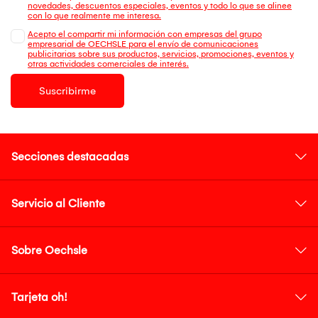
novedades, descuentos especiales, eventos y todo lo que se alinee
con lo que realmente me interesa.
Acepto el compartir mi información con empresas del grupo
empresarial de OECHSLE para el envío de comunicaciones
publicitarias sobre sus productos, servicios, promociones, eventos y
otras actividades comerciales de interés.
Suscribirme
Secciones destacadas
Servicio al Cliente
Sobre Oechsle
Tarjeta oh!