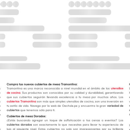
Compra tus nuevos cubiertos de mesa Tramontina:
s
Tramontina es una marca reconocida a nivel mundial en el ámbito de los
utensilios
e
de cocina
. Sus productos son conocidos por su calidad y durabilidad, garantizando
o
que sus cubiertos seguirán llevando excelencia a tu mesa por muchos años. Los
s
cubiertos Tramontina
son más que simples utensilios de cocina, son una inversión en
o
tu estilo de vida. Navega por la web de Oechsle.pe y encuentra la gran
variedad de
o
cubiertos
que tenemos sólo para ti.
o
Cubiertos de mesa Dorados:
¿Estás buscando agregar un toque de sofisticación a tus cenas o eventos? Los
cubiertos dorados
son exactamente lo que necesitas para llevar tu experiencia de
o
lujo al siguiente nivel. Estos cubiertos no solo son impresionantes por su brillante