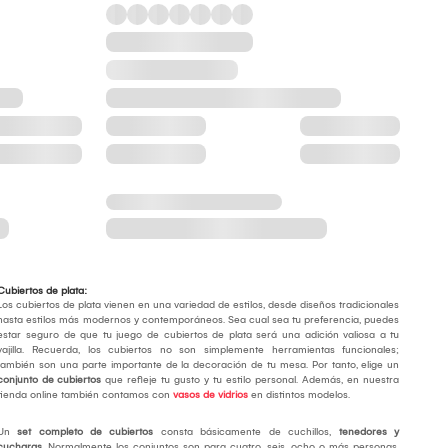
Cubiertos de plata:
Los cubiertos de plata vienen en una variedad de estilos, desde diseños tradicionales
hasta estilos más modernos y contemporáneos. Sea cual sea tu preferencia, puedes
estar seguro de que tu juego de cubiertos de plata será una adición valiosa a tu
vajilla. Recuerda, los cubiertos no son simplemente herramientas funcionales;
también son una parte importante de la decoración de tu mesa. Por tanto, elige un
conjunto de cubiertos
que refleje tu gusto y tu estilo personal. Además, en nuestra
tienda online también contamos con
vasos de vidrios
en distintos modelos.
Un
set completo de cubiertos
consta básicamente de cuchillos,
tenedores y
cucharas
. Normalmente los conjuntos son para cuatro, seis, ocho o más personas,