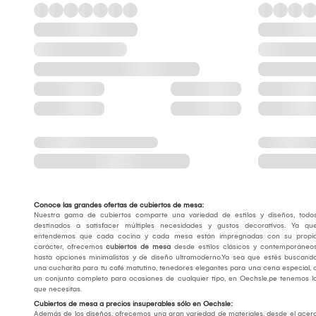
Conoce las grandes ofertas de cubiertos de mesa:
Nuestra gama de cubiertos comparte una variedad de estilos y diseños, todo
destinados a satisfacer múltiples necesidades y gustos decorativos. Ya qu
entendemos que cada cocina y cada mesa están impregnadas con su propi
carácter, ofrecemos
cubiertos de mesa
desde estilos clásicos y contemporáneo
hasta opciones minimalistas y de diseño ultramoderno.Ya sea que estés buscand
una cucharita para tu café matutino, tenedores elegantes para una cena especial, 
un conjunto completo para ocasiones de cualquier tipo, en Oechsle.pe tenemos l
que necesitas.
Cubiertos de mesa a precios insuperables sólo en Oechsle:
Además de los diseños, ofrecemos una gran variedad de materiales, desde el acer