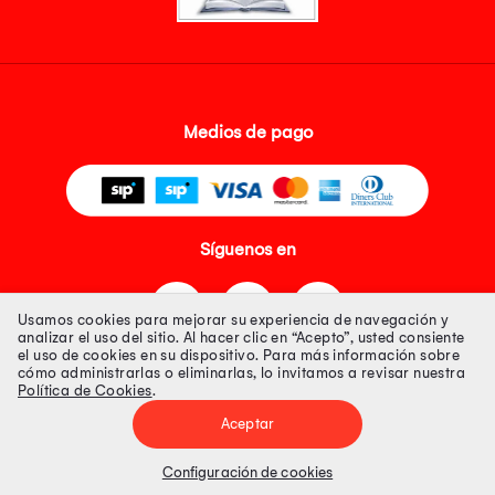
Medios de pago
Síguenos en
Usamos cookies para mejorar su experiencia de navegación y
analizar el uso del sitio. Al hacer clic en “Acepto”, usted consiente
el uso de cookies en su dispositivo. Para más información sobre
cómo administrarlas o eliminarlas, lo invitamos a revisar nuestra
Política de Cookies
.
Tienda 100% Segura
Aceptar
Tiendas Peruanas S.A. R.U.C. Nº 20493020618. Todos los derechos
reservados. Av. Aviación 2405 Piso 3, San Borja
Configuración de cookies
Precios disponibles solo en www.oechsle.pe. Precios online publicados