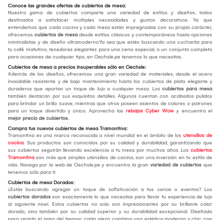
Conoce las grandes ofertas de cubiertos de mesa:
Nuestra gama de cubiertos comparte una variedad de estilos y diseños, todos
destinados a satisfacer múltiples necesidades y gustos decorativos. Ya que
entendemos que cada cocina y cada mesa están impregnadas con su propio carácter,
ofrecemos
cubiertos de mesa
desde estilos clásicos y contemporáneos hasta opciones
minimalistas y de diseño ultramoderno.Ya sea que estés buscando una cucharita para
tu café matutino, tenedores elegantes para una cena especial, o un conjunto completo
para ocasiones de cualquier tipo, en Oechsle.pe tenemos lo que necesitas.
Cubiertos de mesa a precios insuperables sólo en Oechsle:
Además de los diseños, ofrecemos una gran variedad de materiales, desde el acero
inoxidable resistente y de bajo mantenimiento hasta los cubiertos de plata elegante y
duraderos que aportan un toque de lujo a cualquier mesa. Los
cubiertos para mesa
también destacan por sus exquisitos detalles. Algunos cuentan con acabados pulidos
para brindar un brillo suave, mientras que otros poseen asientos de colores o patrones
para un toque divertido y único. Aprovecha las
rebajas Cyber Wow
y encuentra el
mejor
precio de cubiertos.
Compra tus nuevos cubiertos de mesa Tramontina:
Tramontina es una marca reconocida a nivel mundial en el ámbito de los
utensilios de
cocina
. Sus productos son conocidos por su calidad y durabilidad, garantizando que
sus cubiertos seguirán llevando excelencia a tu mesa por muchos años. Los
cubiertos
Tramontina
son más que simples utensilios de cocina, son una inversión en tu estilo de
vida. Navega por la web de Oechsle.pe y encuentra la gran
variedad de cubiertos
que
tenemos sólo para ti.
Cubiertos de mesa Dorados:
¿Estás buscando agregar un toque de sofisticación a tus cenas o eventos? Los
cubiertos dorados
son exactamente lo que necesitas para llevar tu experiencia de lujo
al siguiente nivel. Estos cubiertos no solo son impresionantes por su brillante color
dorado, sino también por su calidad superior y su durabilidad excepcional. Diseñado
para resistir el paso del tiempo, cada pieza combina una estética moderna y chic con