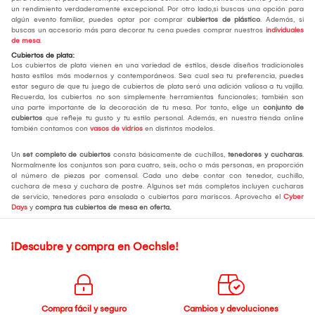
un rendimiento verdaderamente excepcional. Por otro lado,si buscas una opción para
algún evento familiar, puedes optar por comprar
cubiertos de plástico
. Además, si
buscas un accesorio más para decorar tu cena puedes comprar nuestros
individuales
de mesa
.
Cubiertos de plata:
Los cubiertos de plata vienen en una variedad de estilos, desde diseños tradicionales
hasta estilos más modernos y contemporáneos. Sea cual sea tu preferencia, puedes
estar seguro de que tu juego de cubiertos de plata será una adición valiosa a tu vajilla.
Recuerda, los cubiertos no son simplemente herramientas funcionales; también son
una parte importante de la decoración de tu mesa. Por tanto, elige un
conjunto de
cubiertos
que refleje tu gusto y tu estilo personal. Además, en nuestra tienda online
también contamos con
vasos de vidrios
en distintos modelos.
Un
set completo de cubiertos
consta básicamente de cuchillos,
tenedores y cucharas
.
Normalmente los conjuntos son para cuatro, seis, ocho o más personas, en proporción
al número de piezas por comensal. Cada uno debe contar con tenedor, cuchillo,
cuchara de mesa y cuchara de postre. Algunos set más completos incluyen cucharas
de servicio, tenedores para ensalada o cubiertos para mariscos. Aprovecha el
Cyber
Days
y
compra tus cubiertos de mesa
en oferta.
¡Descubre y compra en Oechsle!
Compra fácil y seguro
Cambios y devoluciones