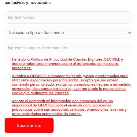
exclusivas y novedades
He leído la Política de Privacidad de Canales Digitales OECHSLE y
declaro haber sido informado sobre el tratamiento de mis datos
personales.
Autorizo a OECHSLE a conocer mejor mis gustos y preferencias para
ofrecerme experiencias personalizadas. Acepto que me envien
contenido personalizado, exclusivo, promociones hechas a mi medida,
novedades, descuentos especiales, eventos y todo lo que se alinee
con lo que realmente me interesa.
Acepto el compartir mi información con empresas del grupo
empresarial de OECHSLE para el envío de comunicaciones
publicitarias sobre sus productos, servicios, promociones, eventos y
otras actividades comerciales de interés.
Suscribirme