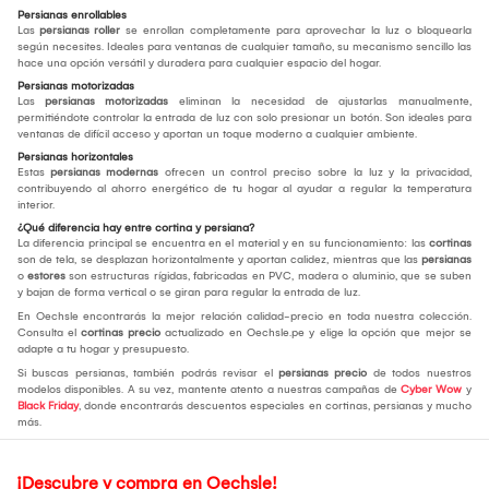
Persianas enrollables
Las
persianas roller
se enrollan completamente para aprovechar la luz o bloquearla
según necesites. Ideales para ventanas de cualquier tamaño, su mecanismo sencillo las
hace una opción versátil y duradera para cualquier espacio del hogar.
Persianas motorizadas
Las
persianas motorizadas
eliminan la necesidad de ajustarlas manualmente,
permitiéndote controlar la entrada de luz con solo presionar un botón. Son ideales para
ventanas de difícil acceso y aportan un toque moderno a cualquier ambiente.
Persianas horizontales
Estas
persianas modernas
ofrecen un control preciso sobre la luz y la privacidad,
contribuyendo al ahorro energético de tu hogar al ayudar a regular la temperatura
interior.
¿Qué diferencia hay entre cortina y persiana?
La diferencia principal se encuentra en el material y en su funcionamiento: las
cortinas
son de tela, se desplazan horizontalmente y aportan calidez, mientras que las
persianas
o
estores
son estructuras rígidas, fabricadas en PVC, madera o aluminio, que se suben
y bajan de forma vertical o se giran para regular la entrada de luz.
En Oechsle encontrarás la mejor relación calidad-precio en toda nuestra colección.
Consulta el
cortinas precio
actualizado en Oechsle.pe y elige la opción que mejor se
adapte a tu hogar y presupuesto.
Si buscas persianas, también podrás revisar el
persianas precio
de todos nuestros
modelos disponibles. A su vez, mantente atento a nuestras campañas de
Cyber Wow
y
Black Friday
, donde encontrarás descuentos especiales en cortinas, persianas y mucho
más.
¡Descubre y compra en Oechsle!