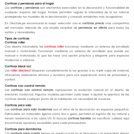
Cortinas y persianas para el hogar
Las
cortinas
y
persianas
son elementos esenciales en la decoración y funcionalidad de
cualquier espacio del hogar. Ambas permiten regular la intensidad de la luz natural,
protegiendo tus muebles de la decoloración y creando ambientes más acogedores.
En Oechsle.pe encontrarás la mejor selección con el
cortinas precio
más competitivo
del mercado, además de una amplia variedad de
persianas en oferta
para todos los
estilos y necesidades.
Tipos de cortinas
Cortinas roller
Con diseño minimalista, las
cortinas roller
funcionan mediante un sistema de enrollado
manual o motorizado. Funcionan mediante un sistema de enrollado que puede ser
manual o motorizado, lo que las hace una opción práctica y elegante para espacios
modernos o clásicos.
Cortinas black out
Las
roller blackout
bloquean completamente la luz gracias a su triple capa de material,
ofreciendo aislamiento térmico y acústico para una experiencia única de privacidad y
confort.
Cortinas con control remoto
Las
cortinas con control remoto
representan la evolución natural en el diseño de
interiores modernos. Algunos modelos permiten subir, bajar o ajustar la apertura de las
cortinas desde cualquier punto de la habitación sin necesidad de moverse.
Cortinas para sala
Las
cortinas para sala modernas
son el alma de la decoración en espacios pequeños.
Fabricadas en materiales ligeros como lino o gasa, permiten el ingreso de luz natural y
tienen resistencia a los rayos UV. Si buscas
cortinas baratas
sin sacrificar calidad, aquí
encontrarás opciones accesibles para cada presupuesto.
Cortinas para dormitorios
Las
cortinas para cuarto
tienen un papel crucial en el descanso y la privacidad. tienen