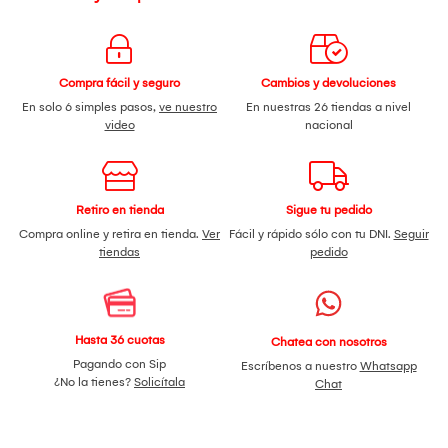
Compra fácil y seguro
Cambios y devoluciones
En solo 6 simples pasos,
ve nuestro
En nuestras 26 tiendas a nivel
video
nacional
Retiro en tienda
Sigue tu pedido
Compra online y retira en tienda.
Ver
Fácil y rápido sólo con tu DNI.
Seguir
tiendas
pedido
Hasta 36 cuotas
Chatea con nosotros
Pagando con Sip
Escríbenos a nuestro
Whatsapp
¿No la tienes?
Solicítala
Chat