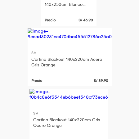
140x250cm Blanco
Humo Orange
Precio
S/ 46.90
SM
Cortina Blackout 140x220cm Acero
Gris Orange
Precio
S/ 89.90
SM
Cortina Blackout 140x220cm Gris
Ocuro Orange