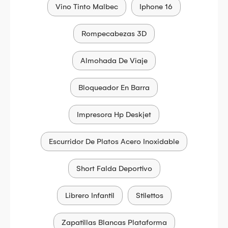
Vino Tinto Malbec
Iphone 16
Rompecabezas 3D
Almohada De Viaje
Bloqueador En Barra
Impresora Hp Deskjet
Escurridor De Platos Acero Inoxidable
Short Falda Deportivo
Librero Infantil
Stilettos
Zapatillas Blancas Plataforma