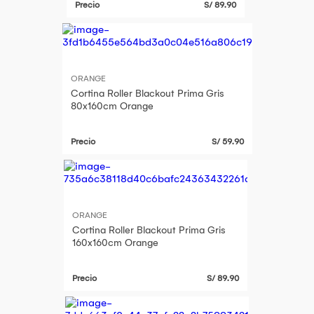
Precio
S/ 89.90
ORANGE
Cortina Roller Blackout Prima Gris
80x160cm Orange
Precio
S/ 59.90
ORANGE
Cortina Roller Blackout Prima Gris
160x160cm Orange
Precio
S/ 89.90