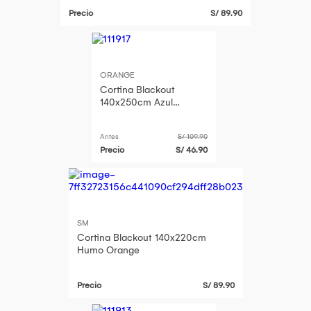
Precio
S/ 89.90
ORANGE
Cortina Blackout
140x250cm Azul
Orange
Antes
S/ 109.90
Precio
S/ 46.90
SM
Cortina Blackout 140x220cm
Humo Orange
Precio
S/ 89.90