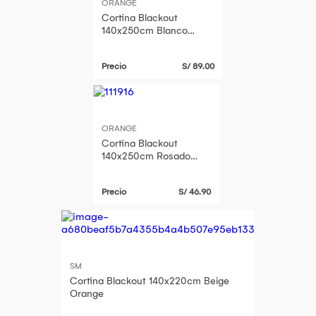
ORANGE
Cortina Blackout
140x250cm Blanco
Orange
Precio
S/ 89.00
ORANGE
Cortina Blackout
140x250cm Rosado
Orange
Precio
S/ 46.90
SM
Cortina Blackout 140x220cm Beige
Orange