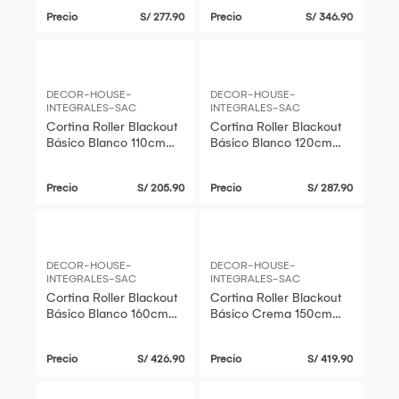
Precio
S/ 277.90
Precio
S/ 346.90
DECOR-HOUSE-
DECOR-HOUSE-
INTEGRALES-SAC
INTEGRALES-SAC
Cortina Roller Blackout
Cortina Roller Blackout
Básico Blanco 110cm
Básico Blanco 120cm
Ancho x 140cm Alto
Ancho x 180cm Alto
Precio
S/ 205.90
Precio
S/ 287.90
DECOR-HOUSE-
DECOR-HOUSE-
INTEGRALES-SAC
INTEGRALES-SAC
Cortina Roller Blackout
Cortina Roller Blackout
Básico Blanco 160cm
Básico Crema 150cm
Ancho x 200cm Alto
Ancho x 210cm Alto
Precio
S/ 426.90
Precio
S/ 419.90