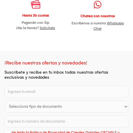
Hasta 36 cuotas
Chatea con nosotros
Pagando con Sip
Escríbenos a nuestro
Whatsapp
¿No la tienes?
Solicítala
Chat
¡Recibe nuestras ofertas y novedades!
Suscríbete y recibe en tu inbox todas nuestras ofertas
exclusivas y novedades
He leído la Política de Privacidad de Canales Digitales OECHSLE y