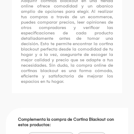
Adquirir cortinas blackout en una tienda
online ofrece comodidad y un abanico
amplio de opciones para elegir. Al realizar
tus compras a través de un ecommerce,
puedes comparar precios, leer opiniones de
otros compradores y verificar las
especificaciones de cada producto
detalladamente antes de tomar una
decisión. Esto te permite encontrar la cortina
blackout perfecta desde la comodidad de tu
hogar y a la vez, asegurarte de escoger la
mejor calidad y precio que se adapte a tus
necesidades. Sin duda, la compra online de
cortinas blackout es una forma cómoda,
eficiente y satisfactoria de mejorar los
espacios en tu hogar.
Complementa la compra de Cortina Blackout con
estos productos: