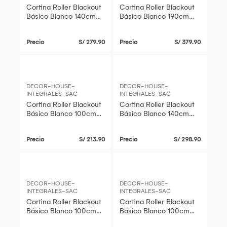
Cortina Roller Blackout
Cortina Roller Blackout
Básico Blanco 140cm
Básico Blanco 190cm
Ancho x 150cm Alto
Ancho x 150cm Alto
Precio
S/ 279.90
Precio
S/ 379.90
DECOR-HOUSE-
DECOR-HOUSE-
INTEGRALES-SAC
INTEGRALES-SAC
Cortina Roller Blackout
Cortina Roller Blackout
Básico Blanco 100cm
Básico Blanco 140cm
Ancho x 160cm Alto
Ancho x 160cm Alto
Precio
S/ 213.90
Precio
S/ 298.90
DECOR-HOUSE-
DECOR-HOUSE-
INTEGRALES-SAC
INTEGRALES-SAC
Cortina Roller Blackout
Cortina Roller Blackout
Básico Blanco 100cm
Básico Blanco 100cm
Ancho x 150cm Alto
Ancho x 170cm Alto