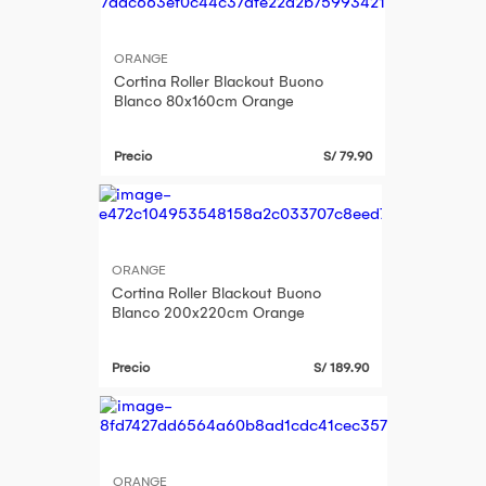
ORANGE
Cortina Roller Blackout Buono
Blanco 80x160cm Orange
Precio
S/ 79.90
ORANGE
Cortina Roller Blackout Buono
Blanco 200x220cm Orange
Precio
S/ 189.90
ORANGE