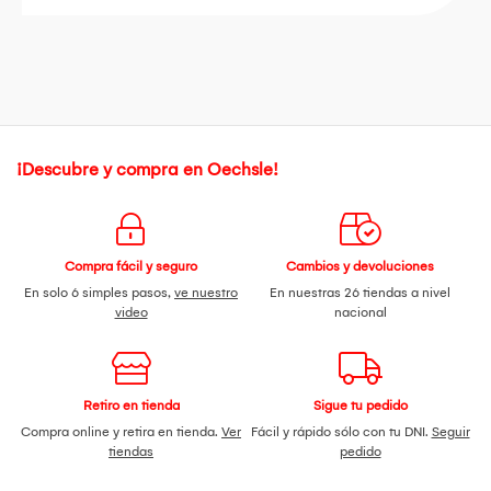
¡Descubre y compra en Oechsle!
Compra fácil y seguro
Cambios y devoluciones
En solo 6 simples pasos,
ve nuestro
En nuestras 26 tiendas a nivel
video
nacional
Retiro en tienda
Sigue tu pedido
Compra online y retira en tienda.
Ver
Fácil y rápido sólo con tu DNI.
Seguir
tiendas
pedido