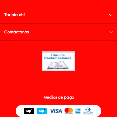
Tarjeta oh!
Contáctanos
Medios de pago