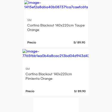
SM
Cortina Blackout 140x220cm Taupe
Orange
Precio
S/ 89.90
SM
Cortina Blackout 140x220cm
Pimienta Orange
Precio
S/ 89.90