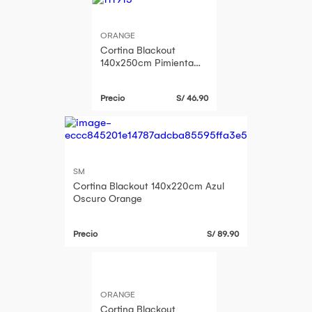
ORANGE
Cortina Blackout
140x250cm Pimienta
Orange
Precio
S/ 46.90
SM
Cortina Blackout 140x220cm Azul
Oscuro Orange
Precio
S/ 89.90
ORANGE
Cortina Blackout