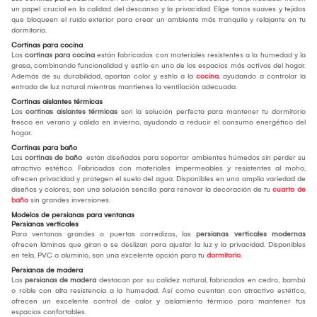
un papel crucial en la calidad del descanso y la privacidad. Elige tonos suaves y tejidos
que bloqueen el ruido exterior para crear un ambiente más tranquilo y relajante en tu
dormitorio.
Cortinas para cocina
Las
cortinas para cocina
están fabricadas con materiales resistentes a la humedad y la
grasa, combinando funcionalidad y estilo en uno de los espacios más activos del hogar.
Además de su durabilidad, aportan color y estilo a la
cocina
, ayudando a controlar la
entrada de luz natural mientras mantienes la ventilación adecuada.
Cortinas aislantes térmicas
Las
cortinas aislantes térmicas
son la solución perfecta para mantener tu dormitorio
fresco en verano y cálido en invierno, ayudando a reducir el consumo energético del
hogar.
Cortinas para baño
Las
cortinas de baño
están diseñadas para soportar ambientes húmedos sin perder su
atractivo estético. Fabricadas con materiales impermeables y resistentes al moho,
ofrecen privacidad y protegen el suelo del agua. Disponibles en una amplia variedad de
diseños y colores, son una solución sencilla para renovar la decoración de tu
cuarto de
baño
sin grandes inversiones.
Modelos de persianas para ventanas
Persianas verticales
Para ventanas grandes o puertas corredizas, las
persianas verticales modernas
ofrecen láminas que giran o se deslizan para ajustar la luz y la privacidad. Disponibles
en tela, PVC o aluminio, son una excelente opción para tu
dormitorio
.
Persianas de madera
Las
persianas de madera
destacan por su calidez natural, fabricadas en cedro, bambú
o roble con alta resistencia a la humedad. Así como cuentan con atractivo estético,
ofrecen un excelente control de calor y aislamiento térmico para mantener tus
espacios confortables.