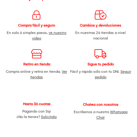
Compra fácil y seguro
Cambios y devoluciones
En solo 6 simples pasos,
ve nuestro
En nuestras 26 tiendas a nivel
video
nacional
Retiro en tienda
Sigue tu pedido
Compra online y retira en tienda.
Ver
Fácil y rápido sólo con tu DNI.
Seguir
tiendas
pedido
Hasta 36 cuotas
Chatea con nosotros
Pagando con Sip
Escríbenos a nuestro
Whatsapp
¿No la tienes?
Solicítala
Chat