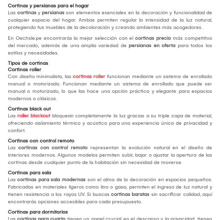
Cortinas y persianas para el hogar
Las
cortinas
y
persianas
son elementos esenciales en la decoración y funcionalidad de
cualquier espacio del hogar. Ambas permiten regular la intensidad de la luz natural,
protegiendo tus muebles de la decoloración y creando ambientes más acogedores.
En Oechsle.pe encontrarás la mejor selección con el
cortinas precio
más competitivo
del mercado, además de una amplia variedad de
persianas en oferta
para todos los
estilos y necesidades.
Tipos de cortinas
Cortinas roller
Con diseño minimalista, las
cortinas roller
funcionan mediante un sistema de enrollado
manual o motorizado. Funcionan mediante un sistema de enrollado que puede ser
manual o motorizado, lo que las hace una opción práctica y elegante para espacios
modernos o clásicos.
Cortinas black out
Las
roller blackout
bloquean completamente la luz gracias a su triple capa de material,
ofreciendo aislamiento térmico y acústico para una experiencia única de privacidad y
confort.
Cortinas con control remoto
Las
cortinas con control remoto
representan la evolución natural en el diseño de
interiores modernos. Algunos modelos permiten subir, bajar o ajustar la apertura de las
cortinas desde cualquier punto de la habitación sin necesidad de moverse.
Cortinas para sala
Las
cortinas para sala modernas
son el alma de la decoración en espacios pequeños.
Fabricadas en materiales ligeros como lino o gasa, permiten el ingreso de luz natural y
tienen resistencia a los rayos UV. Si buscas
cortinas baratas
sin sacrificar calidad, aquí
encontrarás opciones accesibles para cada presupuesto.
Cortinas para dormitorios
Las
cortinas para cuarto
tienen un papel crucial en el descanso y la privacidad. tienen