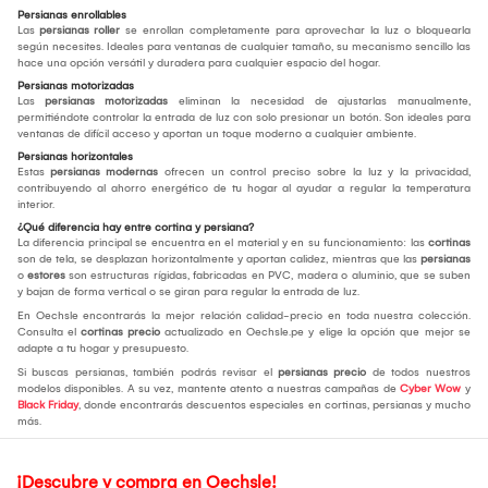
Persianas enrollables
Las
persianas roller
se enrollan completamente para aprovechar la luz o bloquearla
según necesites. Ideales para ventanas de cualquier tamaño, su mecanismo sencillo las
hace una opción versátil y duradera para cualquier espacio del hogar.
Persianas motorizadas
Las
persianas motorizadas
eliminan la necesidad de ajustarlas manualmente,
permitiéndote controlar la entrada de luz con solo presionar un botón. Son ideales para
ventanas de difícil acceso y aportan un toque moderno a cualquier ambiente.
Persianas horizontales
Estas
persianas modernas
ofrecen un control preciso sobre la luz y la privacidad,
contribuyendo al ahorro energético de tu hogar al ayudar a regular la temperatura
interior.
¿Qué diferencia hay entre cortina y persiana?
La diferencia principal se encuentra en el material y en su funcionamiento: las
cortinas
son de tela, se desplazan horizontalmente y aportan calidez, mientras que las
persianas
o
estores
son estructuras rígidas, fabricadas en PVC, madera o aluminio, que se suben
y bajan de forma vertical o se giran para regular la entrada de luz.
En Oechsle encontrarás la mejor relación calidad-precio en toda nuestra colección.
Consulta el
cortinas precio
actualizado en Oechsle.pe y elige la opción que mejor se
adapte a tu hogar y presupuesto.
Si buscas persianas, también podrás revisar el
persianas precio
de todos nuestros
modelos disponibles. A su vez, mantente atento a nuestras campañas de
Cyber Wow
y
Black Friday
, donde encontrarás descuentos especiales en cortinas, persianas y mucho
más.
¡Descubre y compra en Oechsle!