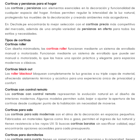
Cortinas y persianas para el hogar
Las
cortinas
y
persianas
son elementos esenciales en la decoración y funcionalidad de
cualquier espacio del hogar. Ambas permiten regular la intensidad de la luz natural,
protegiendo tus muebles de la decoloración y creando ambientes más acogedores.
En Oechsle.pe encontrarás la mejor selección con el
cortinas precio
más competitivo
del mercado, además de una amplia variedad de
persianas en oferta
para todos los
estilos y necesidades.
Tipos de cortinas
Cortinas roller
Con diseño minimalista, las
cortinas roller
funcionan mediante un sistema de enrollado
manual o motorizado. Funcionan mediante un sistema de enrollado que puede ser
manual o motorizado, lo que las hace una opción práctica y elegante para espacios
modernos o clásicos.
Cortinas black out
Las
roller blackout
bloquean completamente la luz gracias a su triple capa de material,
ofreciendo aislamiento térmico y acústico para una experiencia única de privacidad y
confort.
Cortinas con control remoto
Las
cortinas con control remoto
representan la evolución natural en el diseño de
interiores modernos. Algunos modelos permiten subir, bajar o ajustar la apertura de las
cortinas desde cualquier punto de la habitación sin necesidad de moverse.
Cortinas para sala
Las
cortinas para sala modernas
son el alma de la decoración en espacios pequeños.
Fabricadas en materiales ligeros como lino o gasa, permiten el ingreso de luz natural y
tienen resistencia a los rayos UV. Si buscas
cortinas baratas
sin sacrificar calidad, aquí
encontrarás opciones accesibles para cada presupuesto.
Cortinas para dormitorios
Las
cortinas para cuarto
tienen un papel crucial en el descanso y la privacidad. tienen