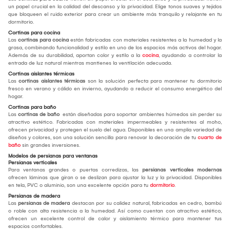
un papel crucial en la calidad del descanso y la privacidad. Elige tonos suaves y tejidos
que bloqueen el ruido exterior para crear un ambiente más tranquilo y relajante en tu
dormitorio.
Cortinas para cocina
Las
cortinas para cocina
están fabricadas con materiales resistentes a la humedad y la
grasa, combinando funcionalidad y estilo en uno de los espacios más activos del hogar.
Además de su durabilidad, aportan color y estilo a la
cocina
, ayudando a controlar la
entrada de luz natural mientras mantienes la ventilación adecuada.
Cortinas aislantes térmicas
Las
cortinas aislantes térmicas
son la solución perfecta para mantener tu dormitorio
fresco en verano y cálido en invierno, ayudando a reducir el consumo energético del
hogar.
Cortinas para baño
Las
cortinas de baño
están diseñadas para soportar ambientes húmedos sin perder su
atractivo estético. Fabricadas con materiales impermeables y resistentes al moho,
ofrecen privacidad y protegen el suelo del agua. Disponibles en una amplia variedad de
diseños y colores, son una solución sencilla para renovar la decoración de tu
cuarto de
baño
sin grandes inversiones.
Modelos de persianas para ventanas
Persianas verticales
Para ventanas grandes o puertas corredizas, las
persianas verticales modernas
ofrecen láminas que giran o se deslizan para ajustar la luz y la privacidad. Disponibles
en tela, PVC o aluminio, son una excelente opción para tu
dormitorio
.
Persianas de madera
Las
persianas de madera
destacan por su calidez natural, fabricadas en cedro, bambú
o roble con alta resistencia a la humedad. Así como cuentan con atractivo estético,
ofrecen un excelente control de calor y aislamiento térmico para mantener tus
espacios confortables.