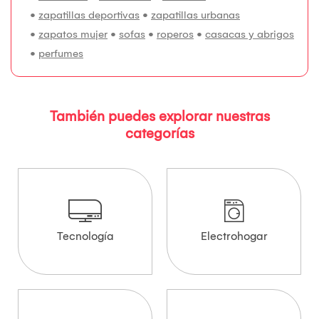
•
zapatillas deportivas
•
zapatillas urbanas
•
zapatos mujer
•
sofas
•
roperos
•
casacas y abrigos
•
perfumes
También puedes explorar nuestras
categorías
Tecnología
Electrohogar