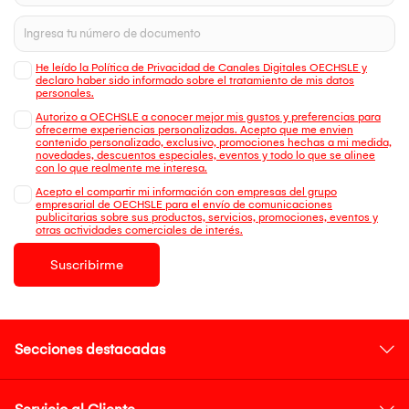
He leído la Política de Privacidad de Canales Digitales OECHSLE y
declaro haber sido informado sobre el tratamiento de mis datos
personales.
Autorizo a OECHSLE a conocer mejor mis gustos y preferencias para
ofrecerme experiencias personalizadas. Acepto que me envien
contenido personalizado, exclusivo, promociones hechas a mi medida,
novedades, descuentos especiales, eventos y todo lo que se alinee
con lo que realmente me interesa.
Acepto el compartir mi información con empresas del grupo
empresarial de OECHSLE para el envío de comunicaciones
publicitarias sobre sus productos, servicios, promociones, eventos y
otras actividades comerciales de interés.
Suscribirme
Secciones destacadas