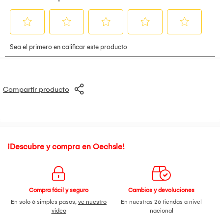
Frecuencia: 50-60 Hz Garantía del producto: 12 meses País
de origen: China Material: Plástico Fenólico Color: Negro
Termostato
Compartir producto
¡Descubre y compra en Oechsle!
Compra fácil y seguro
Cambios y devoluciones
En solo 6 simples pasos,
ve nuestro
En nuestras 26 tiendas a nivel
video
nacional