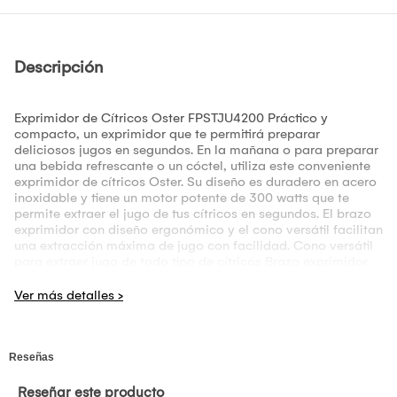
Descripción
Exprimidor de Cítricos Oster FPSTJU4200 Práctico y
compacto, un exprimidor que te permitirá preparar
deliciosos jugos en segundos. En la mañana o para preparar
una bebida refrescante o un cóctel, utiliza este conveniente
exprimidor de cítricos Oster. Su diseño es duradero en acero
inoxidable y tiene un motor potente de 300 watts que te
permite extraer el jugo de tus cítricos en segundos. El brazo
exprimidor con diseño ergonómico y el cono versátil facilitan
una extracción máxima de jugo con facilidad. Cono versátil
para extraer jugo de todo tipo de cítricos Brazo exprimidor
con diseño ergonómico Boca con sistema anti-goteo Motor
potente 300 watts Filtro de acero inoxidable fácil de limpiar
Sandwichera Whiteline Placas Intercambiables 3 en 1
Sandwichera 3 en 1 Whiteline, versátil que cuenta con placas
desmontables de sándwich, parrilla y waflera, además
cuenta con una placa de recubrimiento antiadherente
proporcionando un soporte adicional ante fuerzas laterales y
dos luces controladas. Voltaje:220-240V Potencia:750W