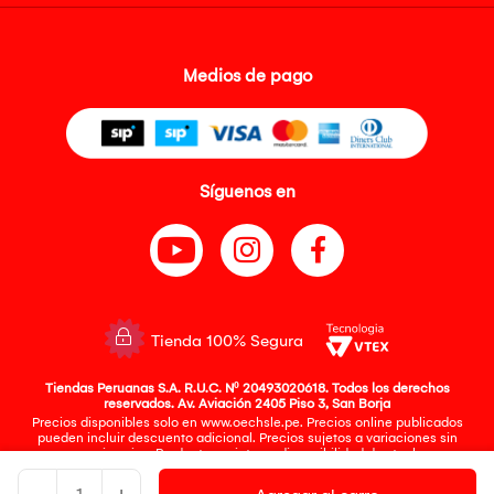
Medios de pago
Síguenos en
Tienda 100% Segura
Tiendas Peruanas S.A. R.U.C. Nº 20493020618. Todos los derechos
reservados. Av. Aviación 2405 Piso 3, San Borja
Precios disponibles solo en www.oechsle.pe. Precios online publicados
pueden incluir descuento adicional. Precios sujetos a variaciones sin
previo aviso. Productos sujetos a disponibilidad de stock
El Oficial de Protección de Datos Personales de Tiendas Peruanas S.A.
identificada con RUC No. 20493020618 es el señor Juan Diego Gavelan