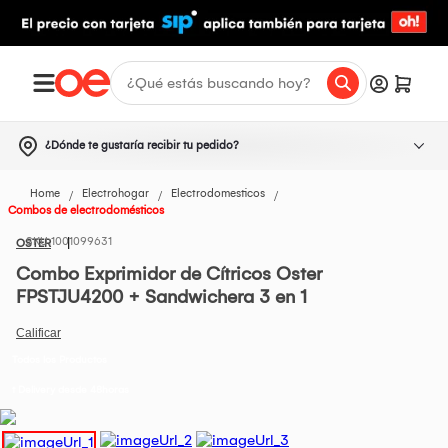
¿Dónde te gustaría recibir tu pedido?
Home
Electrohogar
Electrodomesticos
Combos de electrodomésticos
1001099631
OSTER
Combo Exprimidor de Cítricos Oster
FPSTJU4200 + Sandwichera 3 en 1
Todos los Productos
t Delivery desde 48horas