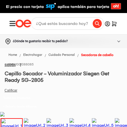
¿Dónde te gustaría recibir tu pedido?
Home
Electrohogar
Cuidado Personal
Secadoras de cabello
1001088085
SIEGEN
Cepillo Secador - Voluminizador Siegen Get
Ready SG-2805
Todos los Productos
t Delivery desde 48horas