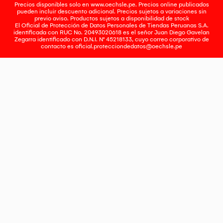
Precios disponibles solo en www.oechsle.pe. Precios online publicados
pueden incluir descuento adicional. Precios sujetos a variaciones sin
previo aviso. Productos sujetos a disponibilidad de stock
El Oficial de Protección de Datos Personales de Tiendas Peruanas S.A.
identificada con RUC No. 20493020618 es el señor Juan Diego Gavelan
Zegarra identificado con D.N.I. N° 45218133, cuyo correo corporativo de
contacto es
oficial.protecciondedatos@oechsle.pe