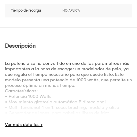
Tiempo de recarga
NO APLICA
Descripción
La potencia se ha convertido en uno de los parámetros más
importantes a la hora de escoger un modelador de pelo, ya
que regula el tiempo necesario para que quede listo. Este
modelo presenta una potencia de 1000 watts, que permite un
proceso óptimo en menos tiempo.
Características:
• Potencia 1000 Watts
• Movimiento giratorio automático Bidireccional
• Multi-funcional 4 en 1: seca, brushing, modela y alisa
• Generador de Iones, para cabellos libres de frizz
• 2 cepillos con placas de cerámica, 50mm y 38mm
• Sistema seguro para remover los cepillos
• 2 velocidades y temperatura
• Posición cool shot, aire frío