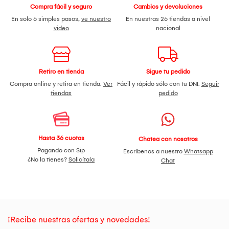
manipulación, daños externos ocasionado por golpes o
Compra fácil y seguro
Cambios y devoluciones
caídas,etc.
En solo 6 simples pasos,
ve nuestro
En nuestras 26 tiendas a nivel
video
nacional
Retiro en tienda
Sigue tu pedido
Compra online y retira en tienda.
Ver
Fácil y rápido sólo con tu DNI.
Seguir
tiendas
pedido
Hasta 36 cuotas
Chatea con nosotros
Pagando con Sip
Escríbenos a nuestro
Whatsapp
¿No la tienes?
Solicítala
Chat
¡Recibe nuestras ofertas y novedades!