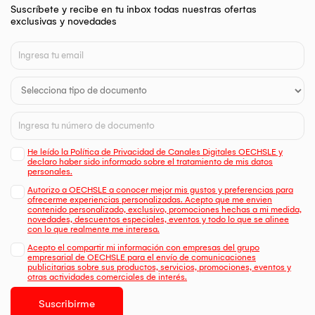
Suscríbete y recibe en tu inbox todas nuestras ofertas
exclusivas y novedades
He leído la Política de Privacidad de Canales Digitales OECHSLE y
declaro haber sido informado sobre el tratamiento de mis datos
personales.
Autorizo a OECHSLE a conocer mejor mis gustos y preferencias para
ofrecerme experiencias personalizadas. Acepto que me envien
contenido personalizado, exclusivo, promociones hechas a mi medida,
novedades, descuentos especiales, eventos y todo lo que se alinee
con lo que realmente me interesa.
Acepto el compartir mi información con empresas del grupo
empresarial de OECHSLE para el envío de comunicaciones
publicitarias sobre sus productos, servicios, promociones, eventos y
otras actividades comerciales de interés.
Suscribirme