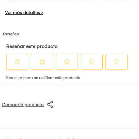
Incorpora tecnología Ultra Ion, que emite 80% más de iones
negativos, ayudando a realzar el brillo, reducir el frizz y
aportar flexibilidad al cabello.
Cuenta con motor digital Brushless de hasta 110.000 rpm, 3
velocidades y 4 niveles de temperatura, ofreciendo control y
precisión para distintos estilos.
Incluye 6 cabezales intercambiables, un filtro removible,
cable de 1,80 m y un cuidado diseño italiano.
CARACTERISTICAS:
-Incluye 6 cabezales: 2 rizadores coanda de 32mm, 1 cepillo
oval, 1 difusor, 1 secador y 1 cepillo hollow.
-Incluye 1 bolso de guardado.
-Tecnología Ultra Ion (mayor emisión de iones).
-Filtro removible: El filtro removible permite una limpieza
sencilla para mantener el flujo de aire y el rendimiento del
Compartir producto
multistyler durante el uso habitual.
-Efecto Coanda: Atrae el cabello automáticamente
mediante aire a alta velocidad para facilitar el modelado.
-Configuración: 3 velocidades y 4 temperaturas para
adaptar el uso a distintos estilos.
-Todo en uno: Más estilos, un solo dispositivo.