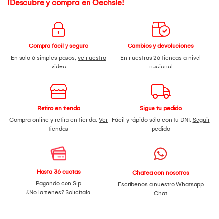
-Sistema de bloqueo: Insertá el cabezal deseado y rotá el
¡Descubre y compra en Oechsle!
aro para bloquear o desbloquear. Este sistema permite
cambiar los accesorios de forma práctica y segura antes del
uso.
-El UniQ Flow 6 en 1 permite crear diferentes looks gracias a
sus cabezales intercambiables, facilitando el secado, el
Compra fácil y seguro
Cambios y devoluciones
alisado, las ondas, los rizos y el volumen en un solo equipo.
En solo 6 simples pasos,
ve nuestro
En nuestras 26 tiendas a nivel
-Motor Brushless inteligente.
video
nacional
IMPORTANTE: La función de alisado del cepillo ayuda a
reducir el volumen del cabello; sin embargo, no ofrece un
acabado tan liso y definido como el que se obtiene con una
plancha.
Retiro en tienda
Sigue tu pedido
Compra online y retira en tienda.
Ver
Fácil y rápido sólo con tu DNI.
Seguir
tiendas
pedido
Hasta 36 cuotas
Chatea con nosotros
Pagando con Sip
Escríbenos a nuestro
Whatsapp
¿No la tienes?
Solicítala
Chat