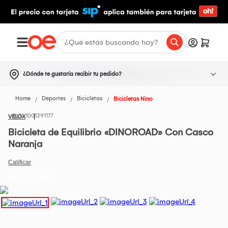
¿Dónde te gustaría recibir tu pedido?
Home
Deportes
Bicicletas
Bicicletas Nino
1001391177
VELOX
Bicicleta de Equilibrio «DINOROAD» Con Casco
Naranja
Todos los Productos