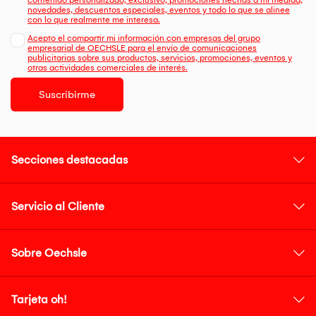
contenido personalizado, exclusivo, promociones hechas a mi medida,
novedades, descuentos especiales, eventos y todo lo que se alinee
con lo que realmente me interesa.
Acepto el compartir mi información con empresas del grupo
empresarial de OECHSLE para el envío de comunicaciones
publicitarias sobre sus productos, servicios, promociones, eventos y
otras actividades comerciales de interés.
Suscribirme
Secciones destacadas
Servicio al Cliente
Sobre Oechsle
Tarjeta oh!