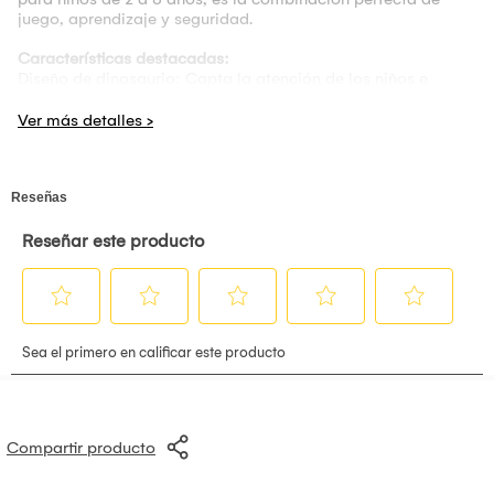
juego, aprendizaje y seguridad.
Características destacadas:
Diseño de dinosaurio: Capta la atención de los niños e
inspira su imaginación, convirtiendo cada paseo en una
nueva aventura.
Neumáticos todo terreno: Las ruedas de goma
antideslizantes y absorbentes de golpes permiten paseos
suaves y seguros en distintos tipos de superficies. Además,
su diseño amplio brinda mayor estabilidad.
Seguridad garantizada: Con una estructura robusta de acero
Sarbon y un diseño triangular estable, se minimizan los
riesgos de vuelcos o caídas.
Desarrollo de habilidades: Fomenta el equilibrio, la
coordinación y fortalece las piernas, mientras mejora la
observación y la adaptación al entorno. Ideal para compartir
paseos y fortalecer los lazos familiares.
Asiento ajustable: Adaptable al crecimiento del niño para
asegurar su comodidad en cada etapa.
Incluye casco: Porque la seguridad siempre es lo primero.
Fácil instalación: Se entrega con un 90% de ensamblaje,
requiriendo un montaje rápido y sencillo.
Compartir producto
Estructura resistente: Soporta un peso máximo de 20 kg,
ideal para acompañar a los pequeños durante años de