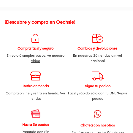
diversió
Especificaciones:
Edad recomendada: 2 a 8 años
Peso máximo soportado: 20 kg
¡Descubre y compra en Oechsle!
Material del marco: Acero Sarbon
Ruedas: 3 ruedas de goma antideslizantes
Amortiguador: Sí
Control parental: Sí
Reposapiés: No
Compra fácil y seguro
Cambios y devoluciones
Cesta de almacenamiento: No
En solo 6 simples pasos,
ve nuestro
En nuestras 26 tiendas a nivel
Embalaje: Cartón
video
nacional
Incluye garantía de fábrica de 2 meses, la cual no cubre
daños por accidentes, mal uso, desgaste natural ni daños
cosméticos.
Retiro en tienda
Sigue tu pedido
IMPORTANTE: El producto se entrega sellado y sin uso en su
Compra online y retira en tienda.
Ver
Fácil y rápido sólo con tu DNI.
Seguir
empaque original. Requiere armado previo antes de su uso.
tiendas
pedido
Con la
Bicicleta de Equilibrio Dinoroad,
cada paseo será una
aventura llena de diversión, aprendizaje y movimiento.
¡Regálale a tu pequeño la oportunidad de explorar el mundo
sobre ruedas!
Hasta 36 cuotas
Chatea con nosotros
Pagando con Sip
Escríbenos a nuestro
Whatsapp