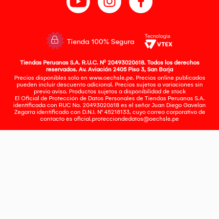
Tienda 100% Segura
Tiendas Peruanas S.A. R.U.C. Nº 20493020618. Todos los derechos
reservados. Av. Aviación 2405 Piso 3, San Borja
Precios disponibles solo en www.oechsle.pe. Precios online publicados
pueden incluir descuento adicional. Precios sujetos a variaciones sin
previo aviso. Productos sujetos a disponibilidad de stock
El Oficial de Protección de Datos Personales de Tiendas Peruanas S.A.
identificada con RUC No. 20493020618 es el señor Juan Diego Gavelan
Zegarra identificado con D.N.I. N° 45218133, cuyo correo corporativo de
contacto es
oficial.protecciondedatos@oechsle.pe