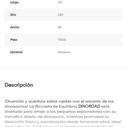
Largo
107
Alto
240
Ancho
40
Peso
11000
Material
Aluminio
Descripción
¡Diversión y aventura sobre ruedas con el encanto de los
dinosaurios! La Bicicleta de Equilibrio
DINOROAD
está
diseñada para atraer a los pequeños exploradores con su
llamativo diseño de dinosaurio, mientras promueve su
desarrollo físico y coordinación desde temprana edad. Ideal
para niños de 2 a 8 años, es la combinación perfecta de