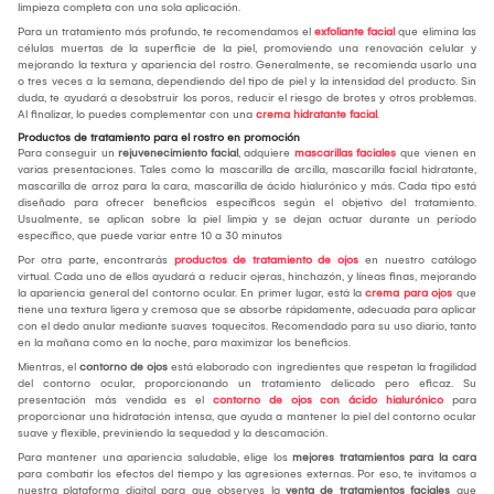
limpieza completa con una sola aplicación.
Para un tratamiento más profundo, te recomendamos el
exfoliante facial
que elimina las
células muertas de la superficie de la piel, promoviendo una renovación celular y
mejorando la textura y apariencia del rostro. Generalmente, se recomienda usarlo una
o tres veces a la semana, dependiendo del tipo de piel y la intensidad del producto. Sin
duda, te ayudará a desobstruir los poros, reducir el riesgo de brotes y otros problemas.
Al finalizar, lo puedes complementar con una
crema hidratante facial
.
Productos de tratamiento para el rostro en promoción
Para conseguir un
rejuvenecimiento facial
, adquiere
mascarillas faciales
que vienen en
varias presentaciones. Tales como la mascarilla de arcilla, mascarilla facial hidratante,
mascarilla de arroz para la cara, mascarilla de ácido hialurónico y más. Cada tipo está
diseñado para ofrecer beneficios específicos según el objetivo del tratamiento.
Usualmente, se aplican sobre la piel limpia y se dejan actuar durante un período
específico, que puede variar entre 10 a 30 minutos
Por otra parte, encontrarás
productos de tratamiento de ojos
en nuestro catálogo
virtual. Cada uno de ellos ayudará a reducir ojeras, hinchazón, y líneas finas, mejorando
la apariencia general del contorno ocular. En primer lugar, está la
crema para ojos
que
tiene una textura ligera y cremosa que se absorbe rápidamente, adecuada para aplicar
con el dedo anular mediante suaves toquecitos. Recomendado para su uso diario, tanto
en la mañana como en la noche, para maximizar los beneficios.
Mientras, el
contorno de ojos
está elaborado con ingredientes que respetan la fragilidad
del contorno ocular, proporcionando un tratamiento delicado pero eficaz. Su
presentación más vendida es el
contorno de ojos con ácido hialurónico
para
proporcionar una hidratación intensa, que ayuda a mantener la piel del contorno ocular
suave y flexible, previniendo la sequedad y la descamación.
Para mantener una apariencia saludable, elige los
mejores tratamientos para la cara
para combatir los efectos del tiempo y las agresiones externas. Por eso, te invitamos a
nuestra plataforma digital para que observes la
venta de tratamientos faciales
que