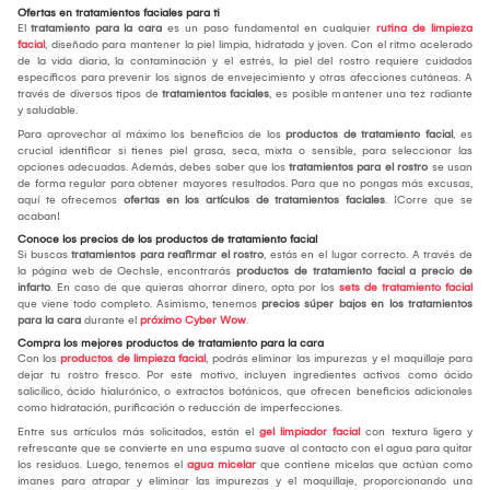
Ofertas en tratamientos faciales para ti
El
tratamiento para la cara
es un paso fundamental en cualquier
rutina de limpieza
facial
, diseñado para mantener la piel limpia, hidratada y joven. Con el ritmo acelerado
de la vida diaria, la contaminación y el estrés, la piel del rostro requiere cuidados
específicos para prevenir los signos de envejecimiento y otras afecciones cutáneas. A
través de diversos tipos de
tratamientos faciales
, es posible mantener una tez radiante
y saludable.
Para aprovechar al máximo los beneficios de los
productos de tratamiento facial
, es
crucial identificar si tienes piel grasa, seca, mixta o sensible, para seleccionar las
opciones adecuadas. Además, debes saber que los
tratamientos para el rostro
se usan
de forma regular para obtener mayores resultados. Para que no pongas más excusas,
aquí te ofrecemos
ofertas en los artículos de tratamientos faciales
. ¡Corre que se
acaban!
Conoce los precios de los productos de tratamiento facial
Si buscas
tratamientos para reafirmar el rostro
, estás en el lugar correcto. A través de
la página web de Oechsle, encontrarás
productos de tratamiento facial a precio de
infarto
. En caso de que quieras ahorrar dinero, opta por los
sets de tratamiento facial
que viene todo completo. Asimismo, tenemos
precios súper bajos en los tratamientos
para la cara
durante el
próximo Cyber Wow
.
Compra los mejores productos de tratamiento para la cara
Con los
productos de limpieza facial
, podrás eliminar las impurezas y el maquillaje para
dejar tu rostro fresco. Por este motivo, incluyen ingredientes activos como ácido
salicílico, ácido hialurónico, o extractos botánicos, que ofrecen beneficios adicionales
como hidratación, purificación o reducción de imperfecciones.
Entre sus artículos más solicitados, están el
gel limpiador facial
con textura ligera y
refrescante que se convierte en una espuma suave al contacto con el agua para quitar
los residuos. Luego, tenemos el
agua micelar
que contiene micelas que actúan como
imanes para atrapar y eliminar las impurezas y el maquillaje, proporcionando una