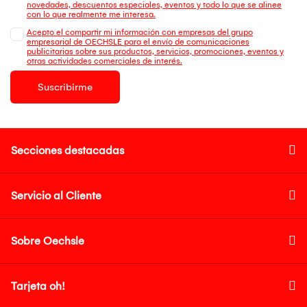
novedades, descuentos especiales, eventos y todo lo que se alinee
con lo que realmente me interesa.
Acepto el compartir mi información con empresas del grupo
empresarial de OECHSLE para el envío de comunicaciones
publicitarias sobre sus productos, servicios, promociones, eventos y
otras actividades comerciales de interés.
Suscribirme
Secciones destacadas
Servicio al Cliente
Sobre Oechsle
Tarjeta oh!