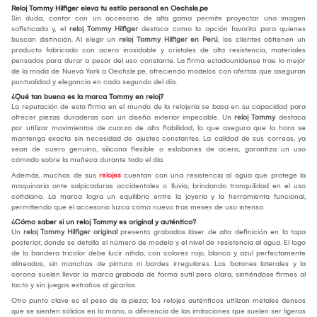
Reloj Tommy Hilfiger eleva tu estilo personal en Oechsle.pe
Sin duda, contar con un accesorio de alta gama permite proyectar una imagen
sofisticada y, el
reloj Tommy Hilfiger
destaca como la opción favorita para quienes
buscan distinción. Al elegir un
reloj Tommy Hilfiger en Perú
, los clientes obtienen un
producto fabricado con acero inoxidable y cristales de alta resistencia, materiales
pensados para durar a pesar del uso constante. La firma estadounidense trae lo mejor
de la moda de Nueva York a Oechsle.pe, ofreciendo modelos con ofertas que aseguran
puntualidad y elegancia en cada segundo del día.
¿Qué tan buena es la marca Tommy en reloj?
La reputación de esta firma en el mundo de la relojería se basa en su capacidad para
ofrecer piezas duraderas con un diseño exterior impecable. Un
reloj Tommy
destaca
por utilizar movimientos de cuarzo de alta fiabilidad, lo que asegura que la hora se
mantenga exacta sin necesidad de ajustes constantes. La calidad de sus correas, ya
sean de cuero genuino, silicona flexible o eslabones de acero, garantiza un uso
cómodo sobre la muñeca durante todo el día.
Además, muchos de sus
relojes
cuentan con una resistencia al agua que protege la
maquinaria ante salpicaduras accidentales o lluvia, brindando tranquilidad en el uso
cotidiano. La marca logra un equilibrio entre la joyería y la herramienta funcional,
permitiendo que el accesorio luzca como nuevo tras meses de uso intenso.
¿Cómo saber si un reloj Tommy es original y auténtico?
Un
reloj Tommy Hilfiger
original
presenta grabados láser de alta definición en la tapa
posterior, donde se detalla el número de modelo y el nivel de resistencia al agua. El logo
de la bandera tricolor debe lucir nítido, con colores rojo, blanco y azul perfectamente
alineados, sin manchas de pintura ni bordes irregulares. Los botones laterales y la
corona suelen llevar la marca grabada de forma sutil pero clara, sintiéndose firmes al
tacto y sin juegos extraños al girarlos.
Otro punto clave es el peso de la pieza; los relojes auténticos utilizan metales densos
que se sienten sólidos en la mano, a diferencia de las imitaciones que suelen ser ligeras