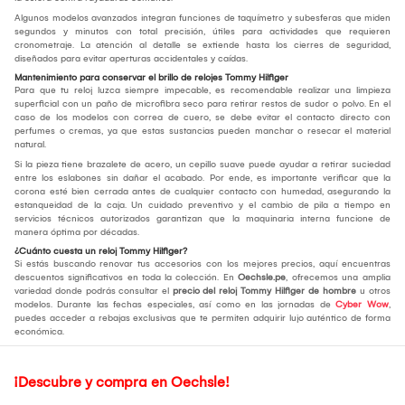
Algunos modelos avanzados integran funciones de taquímetro y subesferas que miden
segundos y minutos con total precisión, útiles para actividades que requieren
cronometraje. La atención al detalle se extiende hasta los cierres de seguridad,
diseñados para evitar aperturas accidentales y caídas.
Mantenimiento para conservar el brillo de relojes Tommy Hilfiger
Para que tu reloj luzca siempre impecable, es recomendable realizar una limpieza
superficial con un paño de microfibra seco para retirar restos de sudor o polvo. En el
caso de los modelos con correa de cuero, se debe evitar el contacto directo con
perfumes o cremas, ya que estas sustancias pueden manchar o resecar el material
natural.
Si la pieza tiene brazalete de acero, un cepillo suave puede ayudar a retirar suciedad
entre los eslabones sin dañar el acabado. Por ende, es importante verificar que la
corona esté bien cerrada antes de cualquier contacto con humedad, asegurando la
estanqueidad de la caja. Un cuidado preventivo y el cambio de pila a tiempo en
servicios técnicos autorizados garantizan que la maquinaria interna funcione de
manera óptima por décadas.
¿Cuánto cuesta un reloj Tommy Hilfiger?
Si estás buscando renovar tus accesorios con los mejores precios, aquí encuentras
descuentos significativos en toda la colección. En
Oechsle.pe
, ofrecemos una amplia
variedad donde podrás consultar el
precio del
reloj Tommy Hilfiger de hombre
u otros
modelos. Durante las fechas especiales, así como en las jornadas de
Cyber Wow
,
puedes acceder a rebajas exclusivas que te permiten adquirir lujo auténtico de forma
económica.
¡Descubre y compra en Oechsle!