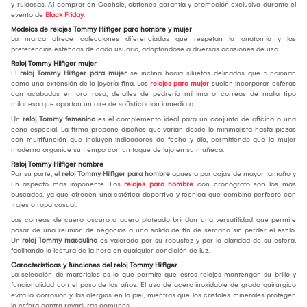
y ruidosas. Al comprar en Oechsle, obtienes garantía y promoción exclusiva durante el
evento de
Black Friday
.
Modelos de relojes Tommy Hilfiger para hombre y mujer
La marca ofrece colecciones diferenciadas que respetan la anatomía y las
preferencias estéticas de cada usuario, adaptándose a diversas ocasiones de uso.
Reloj Tommy Hilfiger mujer
El
reloj Tommy Hilfiger para mujer
se inclina hacia siluetas delicadas que funcionan
como una extensión de la joyería fina. Los
relojes para mujer
suelen incorporar esferas
con acabados en oro rosa, detalles de pedrería mínima o correas de malla tipo
milanesa que aportan un aire de sofisticación inmediato.
Un
reloj Tommy
femenino
es el complemento ideal para un conjunto de oficina o una
cena especial. La firma propone diseños que varían desde lo minimalista hasta piezas
con multifunción que incluyen indicadores de fecha y día, permitiendo que la mujer
moderna organice su tiempo con un toque de lujo en su muñeca.
Reloj Tommy Hilfiger hombre
Por su parte, el
reloj Tommy Hilfiger para hombre
apuesta por cajas de mayor tamaño y
un aspecto más imponente. Los
relojes para hombre
con cronógrafo son los más
buscados, ya que ofrecen una estética deportiva y técnica que combina perfecto con
trajes o ropa casual.
Las correas de cuero oscuro o acero plateado brindan una versatilidad que permite
pasar de una reunión de negocios a una salida de fin de semana sin perder el estilo.
Un
reloj Tommy
masculino
es valorado por su robustez y por la claridad de su esfera,
facilitando la lectura de la hora en cualquier condición de luz.
Características y funciones del reloj Tommy Hilfiger
La selección de materiales es lo que permite que estos relojes mantengan su brillo y
funcionalidad con el paso de los años. El uso de acero inoxidable de grado quirúrgico
evita la corrosión y las alergias en la piel, mientras que los cristales minerales protegen
la esfera contra rayaduras comunes.