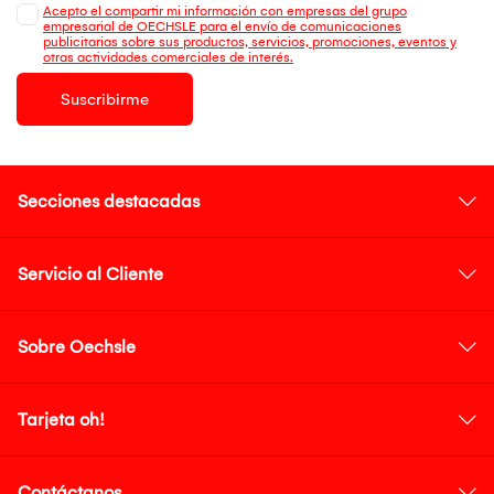
Acepto el compartir mi información con empresas del grupo
empresarial de OECHSLE para el envío de comunicaciones
publicitarias sobre sus productos, servicios, promociones, eventos y
otras actividades comerciales de interés.
Suscribirme
Secciones destacadas
Servicio al Cliente
Sobre Oechsle
Tarjeta oh!
Contáctanos