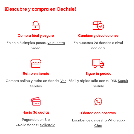
¡Descubre y compra en Oechsle!
Compra fácil y seguro
Cambios y devoluciones
En solo 6 simples pasos,
ve nuestro
En nuestras 26 tiendas a nivel
video
nacional
Retiro en tienda
Sigue tu pedido
Compra online y retira en tienda.
Ver
Fácil y rápido sólo con tu DNI.
Seguir
tiendas
pedido
Hasta 36 cuotas
Chatea con nosotros
Pagando con Sip
Escríbenos a nuestro
Whatsapp
¿No la tienes?
Solicítala
Chat