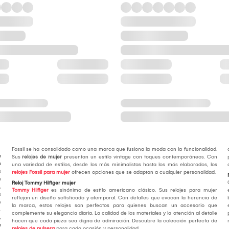
Fossil se ha consolidado como una marca que fusiona la moda con la funcionalidad.
a
Sus
relojes de mujer
presentan un estilo vintage con toques contemporáneos. Con
a
una variedad de estilos, desde los más minimalistas hasta los más elaborados, los
s
relojes Fossil para mujer
ofrecen opciones que se adaptan a cualquier personalidad.
n
Reloj Tommy Hilfiger mujer
,
Tommy Hilfiger
es sinónimo de estilo americano clásico. Sus relojes para mujer
s
reflejan un diseño sofisticado y atemporal. Con detalles que evocan la herencia de
s
la marca, estos relojes son perfectos para quienes buscan un accesorio que
.
complemente su elegancia diaria. La calidad de los materiales y la atención al detalle
,
hacen que cada pieza sea digna de admiración. Descubre la colección perfecta de
a
relojes de pulsera
para cada ocasión y personalidad.