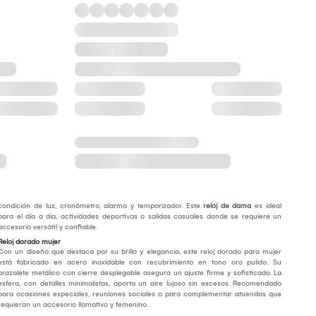
condición de luz, cronómetro, alarma y temporizador. Este
reloj de dama
es ideal
para el día a día, actividades deportivas o salidas casuales donde se requiere un
accesorio versátil y confiable.
Reloj dorado mujer
Con un diseño que destaca por su brillo y elegancia, este reloj dorado para mujer
está fabricado en acero inoxidable con recubrimiento en tono oro pulido. Su
brazalete metálico con cierre desplegable asegura un ajuste firme y sofisticado. La
esfera, con detalles minimalistas, aporta un aire lujoso sin excesos. Recomendado
para ocasiones especiales, reuniones sociales o para complementar atuendos que
requieran un accesorio llamativo y femenino.