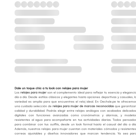
Dale un toque chic a tu look con relojes para mujer
Los
relojes para mujer
son el complemento ideal para reflejar tu esencia y eleganci
día a día. Desde estilos clásicos y elegantes hasta opciones deportivas y casuales, l
variedad es amplia para que encuentres el reloj ideal. En Oechsle.pe te ofrecemo
una cuidada selección de
relojes para mujer de marcas reconocidas
que garantiza
calidad y durabilidad. Podrás elegir entre relojes análogos con acabados delicados
digitales con funciones avanzadas como cronómetros y alarmas, y modelo
resistentes al agua para acompañarte en tus actividades diarias. Todos pensado
para combinar con tus outfits, desde un look formal hasta el casual del día a día
Además, nuestros relojes para mujer cuentan con materiales cómodos y resistentes
correas ajustables y diseños innovadores que marcan tendencia. Ya sea par