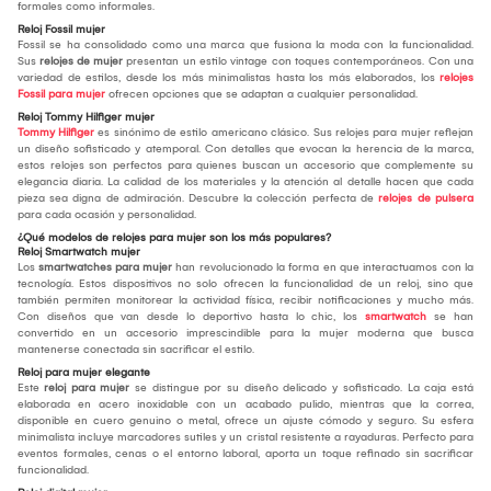
formales como informales.
Reloj Fossil mujer
Fossil se ha consolidado como una marca que fusiona la moda con la funcionalidad.
Sus
relojes de mujer
presentan un estilo vintage con toques contemporáneos. Con una
variedad de estilos, desde los más minimalistas hasta los más elaborados, los
relojes
Fossil para mujer
ofrecen opciones que se adaptan a cualquier personalidad.
Reloj Tommy Hilfiger mujer
Tommy Hilfiger
es sinónimo de estilo americano clásico. Sus relojes para mujer reflejan
un diseño sofisticado y atemporal. Con detalles que evocan la herencia de la marca,
estos relojes son perfectos para quienes buscan un accesorio que complemente su
elegancia diaria. La calidad de los materiales y la atención al detalle hacen que cada
pieza sea digna de admiración. Descubre la colección perfecta de
relojes de pulsera
para cada ocasión y personalidad.
¿Qué modelos de relojes para mujer son los más populares?
Reloj Smartwatch mujer
Los
smartwatches para mujer
han revolucionado la forma en que interactuamos con la
tecnología. Estos dispositivos no solo ofrecen la funcionalidad de un reloj, sino que
también permiten monitorear la actividad física, recibir notificaciones y mucho más.
Con diseños que van desde lo deportivo hasta lo chic, los
smartwatch
se han
convertido en un accesorio imprescindible para la mujer moderna que busca
mantenerse conectada sin sacrificar el estilo.
Reloj para mujer elegante
Este
reloj para mujer
se distingue por su diseño delicado y sofisticado. La caja está
elaborada en acero inoxidable con un acabado pulido, mientras que la correa,
disponible en cuero genuino o metal, ofrece un ajuste cómodo y seguro. Su esfera
minimalista incluye marcadores sutiles y un cristal resistente a rayaduras. Perfecto para
eventos formales, cenas o el entorno laboral, aporta un toque refinado sin sacrificar
funcionalidad.