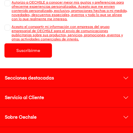
Autorizo a OECHSLE a conocer mejor mis gustos y preferencias para
ofrecerme experiencias personalizadas. Acepto que me envien
contenido personalizado, exclusivo, promociones hechas a mi medida,
novedades, descuentos especiales, eventos y todo lo que se alinee
con lo que realmente me interesa.
Acepto el compartir mi información con empresas del grupo
empresarial de OECHSLE para el envío de comunicaciones
publicitarias sobre sus productos, servicios, promociones, eventos y
otras actividades comerciales de interés.
Suscribirme
Secciones destacadas
Servicio al Cliente
Sobre Oechsle