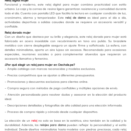
Reloj digital mujer
Funcional y moderno, este reloj digital para mujer combina practicidad con estilo
urbano. La caja y la correa de resina ligera garantizan resistencia y comodidad durante
todo el día. Cuenta con pantalla LED que facilita la lectura en cualquier condición de luz,
cronómetro, alarma y temporizador. Este
reloj de dama
es ideal para el día a día,
actividades deportivas o salidas casuales donde se requiere un accesorio versátil y
confiable.
Reloj dorado mujer
Con un diseño que destaca por su brillo y elegancia, este reloj dorado para mujer está
fabricado en acero inoxidable con recubrimiento en tono oro pulido. Su brazalete
metálico con cierre desplegable asegura un ajuste firme y sofisticado. La esfera, con
detalles minimalistas, aporta un aire lujoso sin excesos. Recomendado para ocasiones
especiales, reuniones sociales o para complementar atuendos que requieran un
accesorio llamativo y femenino.
¿Por qué elegir un reloj para mujer en Oechsle.pe?
- Amplio catálogo con marcas reconocidas y modelos exclusivos.
- Precios competitivos que se ajustan a diferentes presupuestos.
- Promociones y descuentos exclusivos para clientes online.
- Compra segura con métodos de pago confiables y múltiples opciones de envío.
- Atención personalizada para resolver dudas y asesorar en la elección del producto
ideal.
- Descripciones detalladas y fotografías de alta calidad para una elección informada.
- Proceso de compra rápido y cómodo desde cualquier dispositivo.
La elección de un
reloj
no solo se basa en la estética, sino también en la calidad y la
durabilidad. Además, los
relojes para dama
pueden reflejar la personalidad y el estilo
individual. Desde diseños minimalistas hasta modelos con piedras preciosas, cada reloj