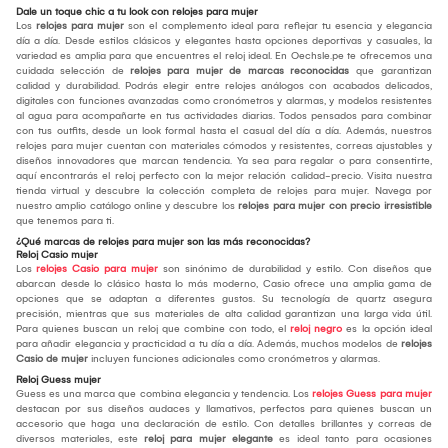
Dale un toque chic a tu look con relojes para mujer
Los
relojes para mujer
son el complemento ideal para reflejar tu esencia y elegancia
día a día. Desde estilos clásicos y elegantes hasta opciones deportivas y casuales, la
variedad es amplia para que encuentres el reloj ideal. En Oechsle.pe te ofrecemos una
cuidada selección de
relojes para mujer de marcas reconocidas
que garantizan
calidad y durabilidad. Podrás elegir entre relojes análogos con acabados delicados,
digitales con funciones avanzadas como cronómetros y alarmas, y modelos resistentes
al agua para acompañarte en tus actividades diarias. Todos pensados para combinar
con tus outfits, desde un look formal hasta el casual del día a día. Además, nuestros
relojes para mujer cuentan con materiales cómodos y resistentes, correas ajustables y
diseños innovadores que marcan tendencia. Ya sea para regalar o para consentirte,
aquí encontrarás el reloj perfecto con la mejor relación calidad-precio. Visita nuestra
tienda virtual y descubre la colección completa de relojes para mujer. Navega por
nuestro amplio catálogo online y descubre los
relojes para mujer con precio irresistible
que tenemos para ti.
¿Qué marcas de relojes para mujer son las más reconocidas?
Reloj Casio mujer
Los
relojes Casio para mujer
son sinónimo de durabilidad y estilo. Con diseños que
abarcan desde lo clásico hasta lo más moderno, Casio ofrece una amplia gama de
opciones que se adaptan a diferentes gustos. Su tecnología de quartz asegura
precisión, mientras que sus materiales de alta calidad garantizan una larga vida útil.
Para quienes buscan un reloj que combine con todo, el
reloj negro
es la opción ideal
para añadir elegancia y practicidad a tu día a día. Además, muchos modelos de
relojes
Casio de mujer
incluyen funciones adicionales como cronómetros y alarmas.
Reloj Guess mujer
Guess es una marca que combina elegancia y tendencia. Los
relojes Guess para mujer
destacan por sus diseños audaces y llamativos, perfectos para quienes buscan un
accesorio que haga una declaración de estilo. Con detalles brillantes y correas de
diversos materiales, este
reloj para mujer elegante
es ideal tanto para ocasiones