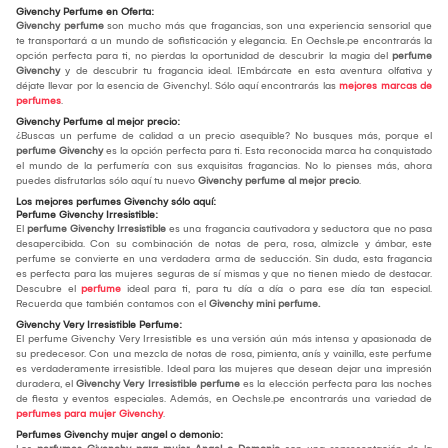
Givenchy Perfume en Oferta:
Givenchy perfume
son mucho más que fragancias, son una experiencia sensorial que
te transportará a un mundo de sofisticación y elegancia. En Oechsle.pe encontrarás la
opción perfecta para ti, no pierdas la oportunidad de descubrir la magia del
perfume
Givenchy
y de descubrir tu fragancia ideal. ¡Embárcate en esta aventura olfativa y
déjate llevar por la esencia de Givenchy!. Sólo aquí encontrarás las
mejores marcas de
perfumes
.
Givenchy Perfume al mejor precio:
¿Buscas un perfume de calidad a un precio asequible? No busques más, porque el
perfume Givenchy
es la opción perfecta para ti. Esta reconocida marca ha conquistado
el mundo de la perfumería con sus exquisitas fragancias. No lo pienses más, ahora
puedes disfrutarlas sólo aquí tu nuevo
Givenchy perfume al mejor precio
.
Los mejores perfumes Givenchy sólo aquí:
Perfume Givenchy Irresistible:
El
perfume Givenchy Irresistible
es una fragancia cautivadora y seductora que no pasa
desapercibida. Con su combinación de notas de pera, rosa, almizcle y ámbar, este
perfume se convierte en una verdadera arma de seducción. Sin duda, esta fragancia
es perfecta para las mujeres seguras de sí mismas y que no tienen miedo de destacar.
Descubre el
perfume
ideal para ti, para tu día a día o para ese día tan especial.
Recuerda que también contamos con el
Givenchy mini perfume.
Givenchy Very Irresistible Perfume:
El perfume Givenchy Very Irresistible es una versión aún más intensa y apasionada de
su predecesor. Con una mezcla de notas de rosa, pimienta, anís y vainilla, este perfume
es verdaderamente irresistible. Ideal para las mujeres que desean dejar una impresión
duradera, el
Givenchy Very Irresistible perfume
es la elección perfecta para las noches
de fiesta y eventos especiales. Además, en Oechsle.pe encontrarás una variedad de
perfumes para mujer Givenchy
.
Perfumes Givenchy mujer angel o demonio: