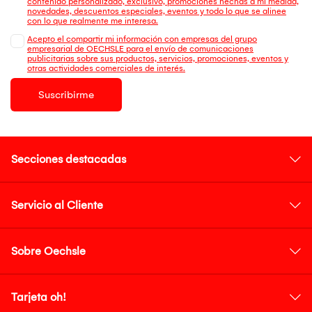
contenido personalizado, exclusivo, promociones hechas a mi medida,
novedades, descuentos especiales, eventos y todo lo que se alinee
con lo que realmente me interesa.
Acepto el compartir mi información con empresas del grupo
empresarial de OECHSLE para el envío de comunicaciones
publicitarias sobre sus productos, servicios, promociones, eventos y
otras actividades comerciales de interés.
Suscribirme
Secciones destacadas
Servicio al Cliente
Sobre Oechsle
Tarjeta oh!