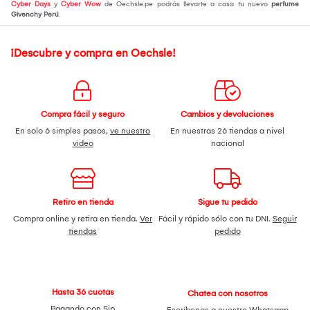
Cyber Days
y
Cyber Wow
de Oechsle.pe podrás llevarte a casa tu nuevo
perfume
Givenchy Perú
.
¡Descubre y compra en Oechsle!
Compra fácil y seguro
Cambios y devoluciones
En solo 6 simples pasos,
ve nuestro
En nuestras 26 tiendas a nivel
video
nacional
Retiro en tienda
Sigue tu pedido
Compra online y retira en tienda.
Ver
Fácil y rápido sólo con tu DNI.
Seguir
tiendas
pedido
Hasta 36 cuotas
Chatea con nosotros
Pagando con Sip
Escríbenos a nuestro
Whatsapp