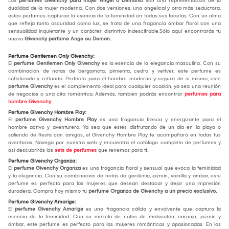
Los
perfumes Givenchy para mujer Angel o Demonio
son una representación de la
dualidad de la mujer moderna. Con dos versiones, una angelical y otra más seductora,
estos perfumes capturan la esencia de la feminidad en todas sus facetas. Con un alma
que refleja tanto oscuridad como luz, se trata de una fragancia ámbar floral con una
sensualidad inquietante y un carácter distintivo indescifrable.Sólo aquí encontrarás tu
nuevo
Givenchy perfume Ange ou Demon.
Perfume Gentlemen Only Givenchy:
El
perfume Gentlemen Only Givenchy
es la esencia de la elegancia masculina. Con su
combinación de notas de bergamota, pimienta, cedro y vetiver, este perfume es
sofisticado y refinado. Perfecto para el hombre moderno y seguro de sí mismo, este
perfume Givenchy
es el complemento ideal para cualquier ocasión, ya sea una reunión
de negocios o una cita romántica. Además, también podrás encontrar
perfumes para
hombre Givenchy
.
Perfume Givenchy Hombre Play:
El
perfume Givenchy Hombre Play
es una fragancia fresca y energizante para el
hombre activo y aventurero. Ya sea que estés disfrutando de un día en la playa o
saliendo de fiesta con amigos, el Givenchy Hombre Play te acompañará en todas tus
aventuras. Navega por nuestra web y encuentra el catálogo completo de perfumes y
así descubrirás los
sets de perfumes
que tenemos para ti.
Perfume Givenchy Organza:
El
perfume Givenchy Organza
es una fragancia floral y sensual que evoca la feminidad
y la elegancia. Con su combinación de notas de gardenia, jazmín, vainilla y ámbar, este
perfume es perfecto para las mujeres que desean destacar y dejar una impresión
duradera. Compra hoy mismo tu
perfume Organza de Givenchy a un precio exclusivo.
Perfume Givenchy Amarige:
El
perfume Givenchy Amarige
es una fragancia cálida y envolvente que captura la
esencia de la feminidad. Con su mezcla de notas de melocotón, naranja, jazmín y
ámbar, este perfume es perfecto para las mujeres románticas y apasionadas. En los