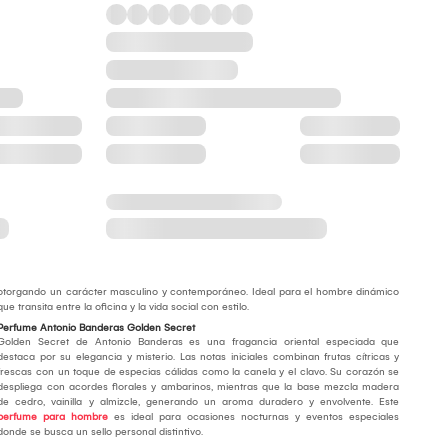
otorgando un carácter masculino y contemporáneo. Ideal para el hombre dinámico
que transita entre la oficina y la vida social con estilo.
Perfume Antonio Banderas Golden Secret
Golden Secret de Antonio Banderas es una fragancia oriental especiada que
destaca por su elegancia y misterio. Las notas iniciales combinan frutas cítricas y
frescas con un toque de especias cálidas como la canela y el clavo. Su corazón se
despliega con acordes florales y ambarinos, mientras que la base mezcla madera
de cedro, vainilla y almizcle, generando un aroma duradero y envolvente. Este
perfume para hombre
es ideal para ocasiones nocturnas y eventos especiales
donde se busca un sello personal distintivo.