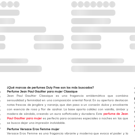
¿Qué marcas de perfumes Duty Free son los más buscados?
Perfume Jean Paul Gaultier para mujer Classique
a
Jean Paul Gaultier Classique es una fragancia emblemática que combina
s
sensualidad y feminidad en una composición oriental floral. En su apertura destacan
y
notas frescas de jengibre y naranja, que dan paso a un corazón dulce y envolvente
,
con esencia de rosa y flor de azahar. La base aporta calidez con vainilla, ámbar y
n
madera de sándalo, creando un aura sofisticada y duradera. Este
perfume de Jean
e
Paul Gaultier para mujer
es perfecto para ocasiones especiales o noches en las que
e
se busca dejar una impresión inolvidable.
n
o
Perfume Versace Eros Femme mujer
Versace Eros Femme es una fragancia vibrante y moderna que evoca el poder y la