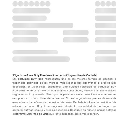
¡Elige tu perfume Duty Free favorito en el catálogo online de Oechsle!
Los
perfumes Duty Free
representan una de las mejores formas de acceder 
fragancias originales de las marcas más reconocidas del mundo a precios má
accesibles. En Oechsle.pe, encuentras una cuidada selección de perfumes Dut
Free para hombres y mujeres, con aromas sofisticados, frescos, intensos o dulces
según tu estilo y ocasión. Este tipo de perfumes suelen asociarse a compras e
aeropuertos o zonas libres de impuestos. Sin embargo, ahora puedes disfrutar d
esos mismos beneficios sin necesidad de viajar. Oechsle te ofrece la posibilidad d
adquirir perfumes Duty Free originales desde la comodidad de tu hogar, co
garantía, entrega segura y precios especiales. Descubre en nuestro amplio catálog
el
perfume Duty Free de Lima
que tanto buscabas. ¿Te lo vas a perder?