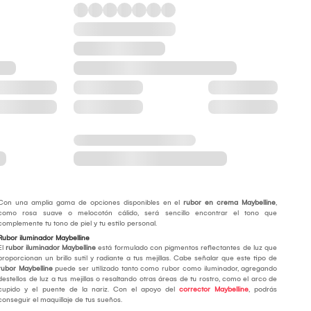
Con una amplia gama de opciones disponibles en el
rubor en crema Maybelline
,
como rosa suave o melocotón cálido, será sencillo encontrar el tono que
complemente tu tono de piel y tu estilo personal.
Rubor iluminador Maybelline
El
rubor iluminador Maybelline
está formulado con pigmentos reflectantes de luz que
proporcionan un brillo sutil y radiante a tus mejillas. Cabe señalar que este tipo de
rubor Maybelline
puede ser utilizado tanto como rubor como iluminador, agregando
destellos de luz a tus mejillas o resaltando otras áreas de tu rostro, como el arco de
cupido y el puente de la nariz. Con el apoyo del
corrector Maybelline
, podrás
conseguir el maquillaje de tus sueños.