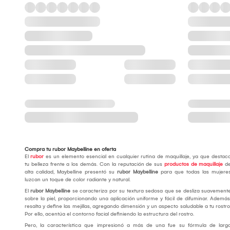
Compra tu rubor Maybelline en oferta
El
rubor
es un elemento esencial en cualquier rutina de maquillaje, ya que destac
tu belleza frente a los demás. Con la reputación de sus
productos de maquillaje
d
alta calidad, Maybelline presentó su
rubor Maybelline
para que todas las mujere
luzcan un toque de color radiante y natural.
El
rubor Maybelline
se caracteriza por su textura sedosa que se desliza suavement
sobre la piel, proporcionando una aplicación uniforme y fácil de difuminar. Además
resalta y define las mejillas, agregando dimensión y un aspecto saludable a tu rostro
Por ello, acentúa el contorno facial definiendo la estructura del rostro.
Pero, la característica que impresionó a más de una fue su fórmula de larg