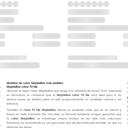
Modelos de rubor Maybelline más pedidos
Maybelline rubor Fit Me
a
¿Buscas el mejor rubor Maybelline que tenga una variedad de tonos? Si tu respuesta
e
es afirmativa, te contamos que el
Maybelline rubor Fit Me
será ideal para ti. Su
s
textura suave se desliza sobre la piel, proporcionando un acabado natural y sin
esfuerzo.
e
También, el
rubor Fit Me Maybelline
ofrece un acabado mate que se ve natural y
,
fresco en todo momento. Por otro lado, su fórmula resistente al agua garantiza que
.
tu
rubor Maybelline
se mantenga intacto incluso en los días más calurosos.
Asimismo, se recomienda su uso para todo tipo de piel hasta piel sensible, ya que no
a
obstruye los poros.