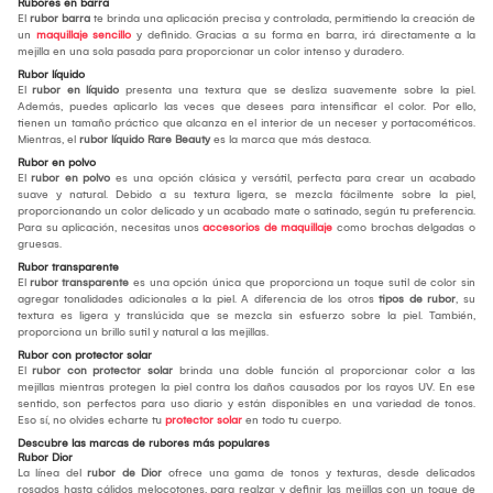
Rubores en barra
El
rubor barra
te brinda una aplicación precisa y controlada, permitiendo la creación de
un
maquillaje sencillo
y definido. Gracias a su forma en barra, irá directamente a la
mejilla en una sola pasada para proporcionar un color intenso y duradero.
Rubor líquido
El
rubor en líquido
presenta una textura que se desliza suavemente sobre la piel.
Además, puedes aplicarlo las veces que desees para intensificar el color. Por ello,
tienen un tamaño práctico que alcanza en el interior de un neceser y portacométicos.
Mientras, el
rubor líquido Rare Beauty
es la marca que más destaca.
Rubor en polvo
El
rubor en polvo
es una opción clásica y versátil, perfecta para crear un acabado
suave y natural. Debido a su textura ligera, se mezcla fácilmente sobre la piel,
proporcionando un color delicado y un acabado mate o satinado, según tu preferencia.
Para su aplicación, necesitas unos
accesorios de maquillaje
como brochas delgadas o
gruesas.
Rubor transparente
El
rubor transparente
es una opción única que proporciona un toque sutil de color sin
agregar tonalidades adicionales a la piel. A diferencia de los otros
tipos de rubor
, su
textura es ligera y translúcida que se mezcla sin esfuerzo sobre la piel. También,
proporciona un brillo sutil y natural a las mejillas.
Rubor con protector solar
El
rubor con protector solar
brinda una doble función al proporcionar color a las
mejillas mientras protegen la piel contra los daños causados por los rayos UV. En ese
sentido, son perfectos para uso diario y están disponibles en una variedad de tonos.
Eso sí, no olvides echarte tu
protector solar
en todo tu cuerpo.
Descubre las marcas de rubores más populares
Rubor Dior
La línea del
rubor de Dior
ofrece una gama de tonos y texturas, desde delicados
rosados hasta cálidos melocotones, para realzar y definir las mejillas con un toque de