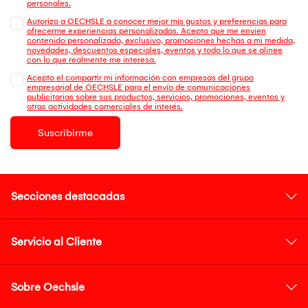
personales.
Autorizo a OECHSLE a conocer mejor mis gustos y preferencias para
ofrecerme experiencias personalizadas. Acepto que me envien
contenido personalizado, exclusivo, promociones hechas a mi medida,
novedades, descuentos especiales, eventos y todo lo que se alinee
con lo que realmente me interesa.
Acepto el compartir mi información con empresas del grupo
empresarial de OECHSLE para el envío de comunicaciones
publicitarias sobre sus productos, servicios, promociones, eventos y
otras actividades comerciales de interés.
Suscribirme
Secciones destacadas
Servicio al Cliente
Sobre Oechsle