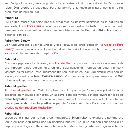
lujo. De igual manera, tiene larga duración y resistencia durante todo el día. En tanto, el
rubor Dior precio
es asequible para tu bolsillo y te alcanzará para comprar otros
productos de belleza Dior.
Rubor Pixi
Pixi es una marca conocida por sus productos de belleza inspirados en la naturaleza.
Por ende, los
rubores Pixi
ofrecen opciones para realzar la belleza natural de cada
persona. Asimismo, existen diferentes tonalidades en la línea de
Pixi rubor
que se
adaptan a tu piel.
Rubor Rare Beauty
Con una variedad de tonos únicos y una fórmula de larga duración, el
rubor de Rare
Beauty
posee opciones para todos los estilos. Sin duda, te harán sentir fresca y vibrante
en todo el día después de su aplicación.
Rubor Mac
Con una pigmentación intensa, el
rubor de Mac
proporciona un color duradero y de
alto impacto. Cabe señalar que, en una sola aplicación, notarás un color intenso y
vibrante en tu rostro. Para satisfacer tus requerimientos, hay una amplia variedad de
tonos y acabados de
Mac Cosmetics rubor
. Por otro parte, te sorprenderás con el
Mac
rubor precio
que respetará tu presupuesto.
Rubor Maybelline
El
rubor Maybelline
es fácil de aplicar, por lo que es perfecto para principiantes y
expertos en maquillaje por igual. En nuestro catálogo virtual, notarás diversos tonos de
rubor Maybelline
que te darán un acabado natural. Si estás interesada, te contamos
que el
precio de rubor Maybelline
te permitirá armar tu colección y comprar muchos
productos de maquillaje Maybelline
.
Rubor Milani
Luego de terminar con tu rutina de maquillaje, el
Milani rubor
te ayudará a ponerle ese
toque de brillo a tu rostro con un acabado natural. Eso sí, se pueden usar solos o en
capas para lograr diferentes intensidades de color y efectos. Igualmente, te