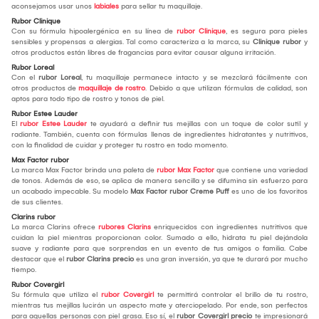
aconsejamos usar unos
labiales
para sellar tu maquillaje.
Rubor Clinique
Con su fórmula hipoalergénica en su línea de
rubor Clinique
, es segura para pieles
sensibles y propensas a alergias. Tal como caracteriza a la marca, su
Clinique rubor
y
otros productos están libres de fragancias para evitar causar alguna irritación.
Rubor Loreal
Con el
rubor Loreal
, tu maquillaje permanece intacto y se mezclará fácilmente con
otros productos de
maquillaje de rostro
. Debido a que utilizan fórmulas de calidad, son
aptos para todo tipo de rostro y tonos de piel.
Rubor Estee Lauder
El
rubor Estee Lauder
te ayudará a definir tus mejillas con un toque de color sutil y
radiante. También, cuenta con fórmulas llenas de ingredientes hidratantes y nutritivos,
con la finalidad de cuidar y proteger tu rostro en todo momento.
Max Factor rubor
La marca Max Factor brinda una paleta de
rubor Max Factor
que contiene una variedad
de tonos. Además de eso, se aplica de manera sencilla y se difumina sin esfuerzo para
un acabado impecable. Su modelo
Max Factor rubor Creme Puff
es uno de los favoritos
de sus clientes.
Clarins rubor
La marca Clarins ofrece
rubores Clarins
enriquecidos con ingredientes nutritivos que
cuidan la piel mientras proporcionan color. Sumado a ello, hidrata tu piel dejándola
suave y radiante para que sorprendas en un evento de tus amigos o familia. Cabe
destacar que el
rubor Clarins precio
es una gran inversión, ya que te durará por mucho
tiempo.
Rubor Covergirl
Su fórmula que utiliza el
rubor Covergirl
te permitirá controlar el brillo de tu rostro,
mientras tus mejillas lucirán un aspecto mate y aterciopelado. Por ende, son perfectos
para aquellas personas con piel grasa. Eso sí, el
rubor Covergirl precio
te impresionará