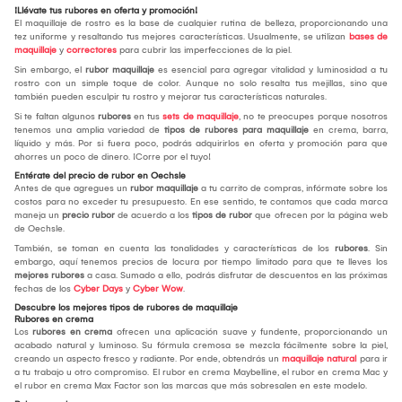
¡Llévate tus rubores en oferta y promoción!
El maquillaje de rostro es la base de cualquier rutina de belleza, proporcionando una
tez uniforme y resaltando tus mejores características. Usualmente, se utilizan
bases de
maquillaje
y
correctores
para cubrir las imperfecciones de la piel.
Sin embargo, el
rubor maquillaje
es esencial para agregar vitalidad y luminosidad a tu
rostro con un simple toque de color. Aunque no solo resalta tus mejillas, sino que
también pueden esculpir tu rostro y mejorar tus características naturales.
Si te faltan algunos
rubores
en tus
sets de maquillaje
, no te preocupes porque nosotros
tenemos una amplia variedad de
tipos de rubores para maquillaje
en crema, barra,
líquido y más. Por si fuera poco, podrás adquirirlos en oferta y promoción para que
ahorres un poco de dinero. ¡Corre por el tuyo!
Entérate del precio de rubor en Oechsle
Antes de que agregues un
rubor maquillaje
a tu carrito de compras, infórmate sobre los
costos para no exceder tu presupuesto. En ese sentido, te contamos que cada marca
maneja un
precio rubor
de acuerdo a los
tipos de rubor
que ofrecen por la página web
de Oechsle.
También, se toman en cuenta las tonalidades y características de los
rubores
. Sin
embargo, aquí tenemos precios de locura por tiempo limitado para que te lleves los
mejores rubores
a casa. Sumado a ello, podrás disfrutar de descuentos en las próximas
fechas de los
Cyber Days
y
Cyber Wow
.
Descubre los mejores tipos de rubores de maquillaje
Rubores en crema
Los
rubores en crema
ofrecen una aplicación suave y fundente, proporcionando un
acabado natural y luminoso. Su fórmula cremosa se mezcla fácilmente sobre la piel,
creando un aspecto fresco y radiante. Por ende, obtendrás un
maquillaje natural
para ir
a tu trabajo u otro compromiso. El rubor en crema Maybelline, el rubor en crema Mac y
el rubor en crema Max Factor son las marcas que más sobresalen en este modelo.