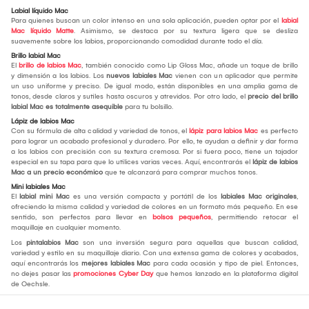
Labial líquido Mac
Para quienes buscan un color intenso en una sola aplicación, pueden optar por el
labial
Mac líquido Matte
. Asimismo, se destaca por su textura ligera que se desliza
suavemente sobre los labios, proporcionando comodidad durante todo el día.
Brillo labial Mac
El
brillo de labios Mac
, también conocido como Lip Gloss Mac, añade un toque de brillo
y dimensión a los labios. Los
nuevos labiales Mac
vienen con un aplicador que permite
un uso uniforme y preciso. De igual modo, están disponibles en una amplia gama de
tonos, desde claros y sutiles hasta oscuros y atrevidos. Por otro lado, el
precio del brillo
labial Mac es totalmente asequible
para tu bolsillo.
Lápiz de labios Mac
Con su fórmula de alta calidad y variedad de tonos, el
lápiz para labios Mac
es perfecto
para lograr un acabado profesional y duradero. Por ello, te ayudan a definir y dar forma
a los labios con precisión con su textura cremosa. Por si fuera poco, tiene un tajador
especial en su tapa para que lo utilices varias veces. Aquí, encontrarás el
lápiz de labios
Mac a un precio económico
que te alcanzará para comprar muchos tonos.
Mini labiales Mac
El
labial mini Mac
es una versión compacta y portátil de los
labiales Mac originales
,
ofreciendo la misma calidad y variedad de colores en un formato más pequeño. En ese
sentido, son perfectos para llevar en
bolsos pequeños
, permitiendo retocar el
maquillaje en cualquier momento.
Los
pintalabios Mac
son una inversión segura para aquellas que buscan calidad,
variedad y estilo en su maquillaje diario. Con una extensa gama de colores y acabados,
aquí encontrarás los
mejores labiales Mac
para cada ocasión y tipo de piel. Entonces,
no dejes pasar las
promociones Cyber Day
que hemos lanzado en la plataforma digital
de Oechsle.