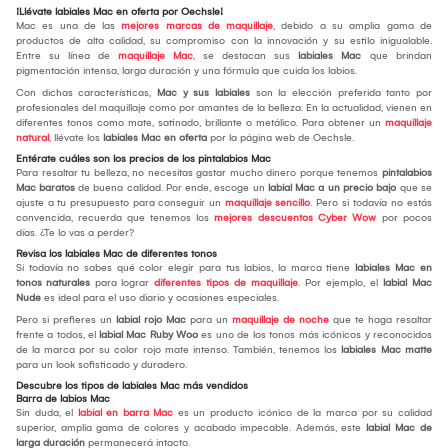
¡Llévate labiales Mac en oferta por Oechsle!
Mac es una de las
mejores marcas de maquillaje
, debido a su amplia gama de
productos de alta calidad, su compromiso con la innovación y su estilo inigualable.
Entre su línea de
maquillaje Mac
, se destacan sus
labiales Mac
que brindan
pigmentación intensa, larga duración y una fórmula que cuida los labios.
Con dichas características,
Mac y sus labiales
son la elección preferida tanto por
profesionales del maquillaje como por amantes de la belleza. En la actualidad, vienen en
diferentes tonos como mate, satinado, brillante o metálico. Para obtener un
maquillaje
natural
, llévate los
labiales Mac en oferta
por la página web de Oechsle.
Entérate cuáles son los precios de los pintalabios Mac
Para resaltar tu belleza, no necesitas gastar mucho dinero porque tenemos
pintalabios
Mac baratos
de buena calidad. Por ende, escoge un
labial Mac a un precio bajo
que se
ajuste a tu presupuesto para conseguir un
maquillaje sencillo
. Pero si todavía no estás
convencida, recuerda que tenemos los
mejores descuentos Cyber Wow
por pocos
días. ¿Te lo vas a perder?
Revisa los labiales Mac de diferentes tonos
Si todavía no sabes qué color elegir para tus labios, la marca tiene
labiales Mac en
tonos naturales
para lograr
diferentes tipos de maquillaje
. Por ejemplo, el
labial Mac
Nude
es ideal para el uso diario y ocasiones especiales.
Pero si prefieres un
labial rojo Mac
para un
maquillaje de noche
que te haga resaltar
frente a todos, el
labial Mac Ruby Woo
es uno de los tonos más icónicos y reconocidos
de la marca por su color rojo mate intenso. También, tenemos los
labiales Mac matte
para un look sofisticado y duradero.
Descubre los tipos de labiales Mac más vendidos
Barra de labios Mac
Sin duda, el
labial en barra Mac
es un producto icónico de la marca por su calidad
superior, amplia gama de colores y acabado impecable. Además, este
labial Mac de
larga duración
permanecerá intacto.