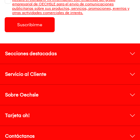
empresarial de OECHSLE para el envío de comunicaciones
publicitarias sobre sus productos, servicios, promociones, eventos y
otras actividades comerciales de interés.
Suscribirme
Secciones destacadas
Servicio al Cliente
Sobre Oechsle
Tarjeta oh!
Contáctanos