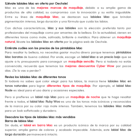
¡Llévate labiales Mac en oferta por Oechsle!
Mac es una de las
mejores marcas de maquillaje
, debido a su amplia gama de
productos de alta calidad, su compromiso con la innovación y su estilo inigualable.
Entre su línea de
maquillaje Mac
, se destacan sus
labiales Mac
que brindan
pigmentación intensa, larga duración y una fórmula que cuida los labios.
Con dichas características,
Mac y sus labiales
son la elección preferida tanto por
profesionales del maquillaje como por amantes de la belleza. En la actualidad, vienen en
diferentes tonos como mate, satinado, brillante o metálico. Para obtener un
maquillaje
natural
, llévate los
labiales Mac en oferta
por la página web de Oechsle.
Entérate cuáles son los precios de los pintalabios Mac
Para resaltar tu belleza, no necesitas gastar mucho dinero porque tenemos
pintalabios
Mac baratos
de buena calidad. Por ende, escoge un
labial Mac a un precio bajo
que se
ajuste a tu presupuesto para conseguir un
maquillaje sencillo
. Pero si todavía no estás
convencida, recuerda que tenemos los
mejores descuentos Cyber Wow
por pocos
días. ¿Te lo vas a perder?
Revisa los labiales Mac de diferentes tonos
Si todavía no sabes qué color elegir para tus labios, la marca tiene
labiales Mac en
tonos naturales
para lograr
diferentes tipos de maquillaje
. Por ejemplo, el
labial Mac
Nude
es ideal para el uso diario y ocasiones especiales.
Pero si prefieres un
labial rojo Mac
para un
maquillaje de noche
que te haga resaltar
frente a todos, el
labial Mac Ruby Woo
es uno de los tonos más icónicos y reconocidos
de la marca por su color rojo mate intenso. También, tenemos los
labiales Mac matte
para un look sofisticado y duradero.
Descubre los tipos de labiales Mac más vendidos
Barra de labios Mac
Sin duda, el
labial en barra Mac
es un producto icónico de la marca por su calidad
superior, amplia gama de colores y acabado impecable. Además, este
labial Mac de
larga duración
permanecerá intacto.