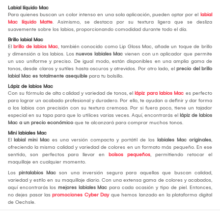
Labial líquido Mac
Para quienes buscan un color intenso en una sola aplicación, pueden optar por el
labial
Mac líquido Matte
. Asimismo, se destaca por su textura ligera que se desliza
suavemente sobre los labios, proporcionando comodidad durante todo el día.
Brillo labial Mac
El
brillo de labios Mac
, también conocido como Lip Gloss Mac, añade un toque de brillo
y dimensión a los labios. Los
nuevos labiales Mac
vienen con un aplicador que permite
un uso uniforme y preciso. De igual modo, están disponibles en una amplia gama de
tonos, desde claros y sutiles hasta oscuros y atrevidos. Por otro lado, el
precio del brillo
labial Mac es totalmente asequible
para tu bolsillo.
Lápiz de labios Mac
Con su fórmula de alta calidad y variedad de tonos, el
lápiz para labios Mac
es perfecto
para lograr un acabado profesional y duradero. Por ello, te ayudan a definir y dar forma
a los labios con precisión con su textura cremosa. Por si fuera poco, tiene un tajador
especial en su tapa para que lo utilices varias veces. Aquí, encontrarás el
lápiz de labios
Mac a un precio económico
que te alcanzará para comprar muchos tonos.
Mini labiales Mac
El
labial mini Mac
es una versión compacta y portátil de los
labiales Mac originales
,
ofreciendo la misma calidad y variedad de colores en un formato más pequeño. En ese
sentido, son perfectos para llevar en
bolsos pequeños
, permitiendo retocar el
maquillaje en cualquier momento.
Los
pintalabios Mac
son una inversión segura para aquellas que buscan calidad,
variedad y estilo en su maquillaje diario. Con una extensa gama de colores y acabados,
aquí encontrarás los
mejores labiales Mac
para cada ocasión y tipo de piel. Entonces,
no dejes pasar las
promociones Cyber Day
que hemos lanzado en la plataforma digital
de Oechsle.