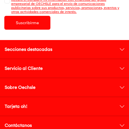
empresarial de OECHSLE para el envío de comunicaciones
publicitarias sobre sus productos, servicios, promociones, eventos y
otras actividades comerciales de interés.
Suscribirme
Secciones destacadas
Servicio al Cliente
Sobre Oechsle
Tarjeta oh!
Contáctanos