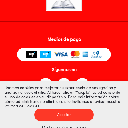
Medios de pago
Síguenos en
Usamos cookies para mejorar su experiencia de navegación y
analizar el uso del sitio. Al hacer clic en “Acepto”, usted consiente
el uso de cookies en su dispositivo. Para más información sobre
cómo administrarlas o eliminarlas, lo invitamos a revisar nuestra
Política de Cookies
.
Tienda 100% Segura
Aceptar
Tiendas Peruanas S.A. R.U.C. Nº 20493020618. Todos los derechos
reservados. Av. Aviación 2405 Piso 3, San Borja
Configuración de cookies