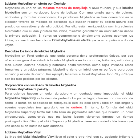
Labiales Maybelline en oferta por Oechsle
Maybelline es una de las
mejores marcas de maquillaje
a nivel mundial, y sus
labiales
Maybelline
son un verdadero icono de belleza. Con una amplia gama de colores,
acabados y fórmulas innovadoras, los pintalabios Maybelline se han convertido en la
elección favorita de millones de personas que buscan resaltar su belleza natural con
productos accesibles y de alta calidad. Por ello, están enriquecidos con ingredientes
hidratantes que cuidan y nutren tus labios, mientras garantizan un color intenso desde
la primera aplicación. Si tienes un compromiso o simplemente quieres acentuar tus
labios, aprovecha en llevarte un
labial Maybelline en oferta
que te acompañará a donde
vayas.
Descubre los tonos de labiales Maybelline
Maybelline en Perú entiende que cada persona tiene preferencias únicas, por eso
ofrece una gran diversidad de labiales Maybelline en tonos matte, brillantes, satinados y
más. Desde colores neutros y naturales hasta vibrantes como rojos intensos, rosas
llamativos y atrevidos púrpuras, Maybelline tiene un labial que es perfecto para cada
ocasión y estado de ánimo. Por ejemplo, tenemos el labial Maybelline tono 70 y 570 que
son los más pedidos por las clientas.
Sorpréndete con las líneas de labiales Maybelline
Labiales Maybelline Superstay
Para quienes buscan un color duradero y un acabado mate impecable, el
labial
Maybelline Superstay
es la elección perfecta. En primer lugar, ofrecen una duración de
hasta 16 horas sin necesidad de retoques, lo cual es ideal para usarlo en días largos y
eventos especiales tras guardarlo en tu
cartera
. En tanto, la fórmula del labial
Maybelline Superstay Matte Ink está llena de pigmentos intensos que brindan un color
ultrasaturado, asegurando que tus labios luzcan vibrantes durante un tiempo
prolongado. Por último, el labial Superstay Maybelline tiene una variedad de tonos que
van desde nude hasta los más audaces.
Labiales Maybelline Vinyl
La línea del
labial Maybelline Vinyl
lleva el color a otro nivel con su acabado brillante y