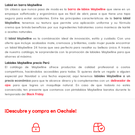
Labial en barra Maybelline
Un clásico que nunca pasa de moda es la
barra de labios Maybelline
que viene en un
empaque sofisticado y ergonómico que es fácil de abrir, pese a que tiene una tapa
segura para evitar accidentes. Entre las principales características de la
barra labial
Maybelline
, tenemos su textura que permite una aplicación uniforme y su fórmula
crema que brinda beneficios por sus ingredientes hidratantes como manteca de karité
o aceites naturales.
El
labial Maybelline
es la combinación ideal de innovación, estilo y cuidado. Con una
oferta que incluye acabados mate, cremosos y brillantes, cada mujer puede encontrar
un labial Maybelline 24 horas que sea perfecto para resaltar su belleza única. A través
de nuestro catálogo, te sorprenderás con la promoción de labiales Maybelline para que
ahorres al máximo.
Labiales Maybelline precio Perú
El catálogo de Maybelline ofrece productos de calidad profesional a costos
competitivos, haciéndolos accesibles para todas. Si quieres darle un regalo a alguien
especial por Navidad o una fecha especial, aquí tenemos
labiales Maybelline a un
precio económico
para que te alcance dinero y lo complementes con un
delineador de
ojos
para que logres un maquillaje natural. En caso de que todavía no estés
convencida, ten presente que contamos con pintalabios Maybelline baratos durante la
temporada del
Black Friday
.
¡Descubre y compra en Oechsle!