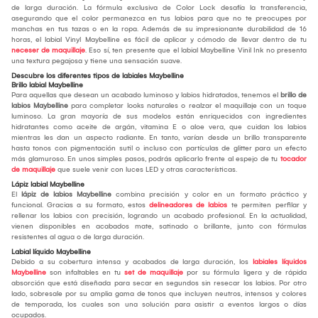
de larga duración. La fórmula exclusiva de Color Lock desafía la transferencia,
asegurando que el color permanezca en tus labios para que no te preocupes por
manchas en tus tazas o en la ropa. Además de su impresionante durabilidad de 16
horas, el labial Vinyl Maybelline es fácil de aplicar y cómodo de llevar dentro de tu
neceser de maquillaje
. Eso sí, ten presente que el labial Maybelline Vinil Ink no presenta
una textura pegajosa y tiene una sensación suave.
Descubre los diferentes tipos de labiales Maybelline
Brillo labial Maybelline
Para aquellas que desean un acabado luminoso y labios hidratados, tenemos el
brillo de
labios Maybelline
para completar looks naturales o realzar el maquillaje con un toque
luminoso. La gran mayoría de sus modelos están enriquecidos con ingredientes
hidratantes como aceite de argán, vitamina E o aloe vera, que cuidan los labios
mientras les dan un aspecto radiante. En tanto, varían desde un brillo transparente
hasta tonos con pigmentación sutil o incluso con partículas de glitter para un efecto
más glamuroso. En unos simples pasos, podrás aplicarlo frente al espejo de tu
tocador
de maquillaje
que suele venir con luces LED y otras características.
Lápiz labial Maybelline
El
lápiz de labios Maybelline
combina precisión y color en un formato práctico y
funcional. Gracias a su formato, estos
delineadores de labios
te permiten perfilar y
rellenar los labios con precisión, logrando un acabado profesional. En la actualidad,
vienen disponibles en acabados mate, satinado o brillante, junto con fórmulas
resistentes al agua o de larga duración.
Labial líquido Maybelline
Debido a su cobertura intensa y acabados de larga duración, los
labiales líquidos
Maybelline
son infaltables en tu
set de maquillaje
por su fórmula ligera y de rápida
absorción que está diseñada para secar en segundos sin resecar los labios. Por otro
lado, sobresale por su amplia gama de tonos que incluyen neutros, intensos y colores
de temporada, los cuales son una solución para asistir a eventos largos o días
ocupados.