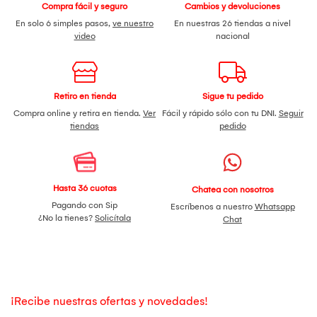
Compra fácil y seguro
Cambios y devoluciones
En solo 6 simples pasos,
ve nuestro
En nuestras 26 tiendas a nivel
video
nacional
Retiro en tienda
Sigue tu pedido
Compra online y retira en tienda.
Ver
Fácil y rápido sólo con tu DNI.
Seguir
tiendas
pedido
Hasta 36 cuotas
Chatea con nosotros
Pagando con Sip
Escríbenos a nuestro
Whatsapp
¿No la tienes?
Solicítala
Chat
¡Recibe nuestras ofertas y novedades!