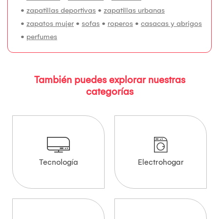
•
zapatillas deportivas
•
zapatillas urbanas
•
zapatos mujer
•
sofas
•
roperos
•
casacas y abrigos
•
perfumes
También puedes explorar nuestras
categorías
Tecnología
Electrohogar