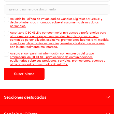
He leído la Política de Privacidad de Canales Digitales OECHSLE y
declaro haber sido informado sobre el tratamiento de mis datos
personales.
Autorizo a OECHSLE a conocer mejor mis gustos y preferencias para
ofrecerme experiencias personalizadas. Acepto que me envien
contenido personalizado, exclusivo, promociones hechas a mi medida,
novedades, descuentos especiales, eventos y todo lo que se alinee
con lo que realmente me interesa.
Acepto el compartir mi información con empresas del grupo
empresarial de OECHSLE para el envío de comunicaciones
publicitarias sobre sus productos, servicios, promociones, eventos y
otras actividades comerciales de interés.
Suscribirme
Secciones destacadas