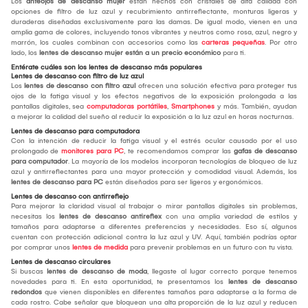
Los
anteojos de descanso mujer
están hechos con cristales de alta calidad con
opciones de filtro de luz azul y recubrimiento antirreflectante, monturas ligeras y
duraderas diseñadas exclusivamente para las damas. De igual modo, vienen en una
amplia gama de colores, incluyendo tonos vibrantes y neutros como rosa, azul, negro y
marrón, los cuales combinan con accesorios como las
carteras pequeñas
. Por otro
lado, los
lentes de descanso mujer están a un precio económico
para ti.
Entérate cuáles son los lentes de descanso más populares
Lentes de descanso con filtro de luz azul
Los
lentes de descanso con filtro azul
ofrecen una solución efectiva para proteger tus
ojos de la fatiga visual y los efectos negativos de la exposición prolongada a las
pantallas digitales, sea
computadoras portátiles
,
Smartphones
y más. También, ayudan
a mejorar la calidad del sueño al reducir la exposición a la luz azul en horas nocturnas.
Lentes de descanso para computadora
Con la intención de reducir la fatiga visual y el estrés ocular causado por el uso
prolongado de
monitores para PC
, te recomendamos comprar las
gafas de descanso
para computador
. La mayoría de los modelos incorporan tecnologías de bloqueo de luz
azul y antirreflectantes para una mayor protección y comodidad visual. Además, los
lentes de descanso para PC
están diseñados para ser ligeros y ergonómicos.
Lentes de descanso con antirreflejo
Para mejorar la claridad visual al trabajar o mirar pantallas digitales sin problemas,
necesitas los
lentes de descanso antireflex
con una amplia variedad de estilos y
tamaños para adaptarse a diferentes preferencias y necesidades. Eso sí, algunos
cuentan con protección adicional contra la luz azul y UV. Aquí, también podrías optar
por comprar unos
lentes de medida
para prevenir problemas en un futuro con tu vista.
Lentes de descanso circulares
Si buscas
lentes de descanso de moda
, llegaste al lugar correcto porque tenemos
novedades para ti. En esta oportunidad, te presentamos los
lentes de descanso
redondos
que vienen disponibles en diferentes tamaños para adaptarse a la forma de
cada rostro. Cabe señalar que bloquean una alta proporción de la luz azul y reducen