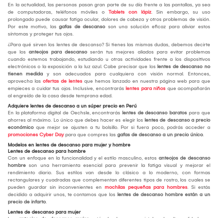
En la actualidad, las personas pasan gran parte de su día frente a las pantallas, ya sea
de computadoras, teléfonos móviles o
Tablets con lápiz
. Sin embargo, su uso
prolongado puede causar fatiga ocular, dolores de cabeza y otros problemas de visión.
Por este motivo, las
gafas de descanso
son una solución eficaz para aliviar estos
síntomas y proteger tus ojos.
¿Para qué sirven los lentes de descanso? Si tienes las mismas dudas, debemos decirte
que los
anteojos para descanso
serán tus mejores aliados para evitar problemas
cuando estemos trabajando, estudiando u otras actividades frente a los dispositivos
electrónicos o la exposición a la luz azul. Cabe precisar que los
lentes de descanso no
tienen medida
y son adecuados para cualquiera con visión normal. Entonces,
aprovecha las
ofertas de lentes
que hemos lanzado en nuestra página web para que
empieces a cuidar tus ojos. Inclusive, encontrarás
lentes para niños
que acompañarán
al engreído de la casa desde temprana edad.
Adquiere lentes de descanso a un súper precio en Perú
En la plataforma digital de Oechsle, encontrarás
lentes de descanso baratos
para que
ahorres al máximo. Lo único que debes hacer es elegir los
lentes de descanso a precio
económico
que mejor se ajusten a tu bolsillo. Por si fuera poco, podrás acceder a
promociones Cyber Day
para que compres las
gafas de descanso a un precio único
.
Modelos en lentes de descanso para mujer y hombre
Lentes de descanso para hombre
Con un enfoque en la funcionalidad y el estilo masculino, estos
anteojos de descanso
hombre
son una herramienta esencial para prevenir la fatiga visual y mejorar el
rendimiento diario. Sus estilos van desde lo clásico a lo moderno, con formas
rectangulares y cuadradas que complementan diferentes tipos de rostro, los cuales se
pueden guardar sin inconvenientes en
mochilas pequeñas para hombres
. Si estás
decidido a adquirir unos, te contamos que los
lentes de descanso hombre están a un
precio de infarto
.
Lentes de descanso para mujer