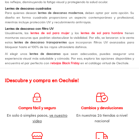
los reflejos, disminuyendo la fatiga visual y protegiendo la salud ocular.
Lentes de descanso cuadrados
Para quienes desean
lentes de descanso modernos
, deben optar por esta opción. Su
diseño en forma cuadrada proporciona un aspecto contemporáneo y profesional,
mientras incluye protección UV y recubrimiento antirrayas.
Lentes de descanso con filtro UV
Usualmente, los
lentes de sol para mujer
y los
lentes de sol para hombre
tienen
monturas oscuras que podrían obstaculizar la visibilidad. Por ello, se lanzaron a la venta
estos
lentes de descanso transparentes
que incorporan filtros UV avanzados para
bloquear hasta el 100% de los rayos ultravioleta dañinos.
Al elegir unos
lentes de descanso
que sean adecuados, puedes asegurar una
experiencia visual más saludable y cómoda. Por eso, explora las opciones disponibles y
encuentra el par perfecto con
rebajas Black Friday
en el catálogo virtual de Oechsle.
¡Descubre y compra en Oechsle!
Compra fácil y seguro
Cambios y devoluciones
En solo 6 simples pasos,
ve nuestro
En nuestras 26 tiendas a nivel
video
nacional