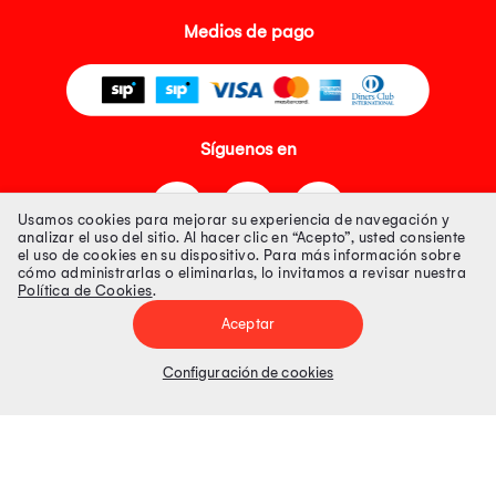
Medios de pago
Síguenos en
Usamos cookies para mejorar su experiencia de navegación y
analizar el uso del sitio. Al hacer clic en “Acepto”, usted consiente
el uso de cookies en su dispositivo. Para más información sobre
cómo administrarlas o eliminarlas, lo invitamos a revisar nuestra
Política de Cookies
.
Tienda 100% Segura
Aceptar
Tiendas Peruanas S.A. R.U.C. Nº 20493020618. Todos los derechos
reservados. Av. Aviación 2405 Piso 3, San Borja
Configuración de cookies
Precios disponibles solo en www.oechsle.pe. Precios online publicados
pueden incluir descuento adicional. Precios sujetos a variaciones sin
previo aviso. Productos sujetos a disponibilidad de stock
El Oficial de Protección de Datos Personales de Tiendas Peruanas S.A.
identificada con RUC No. 20493020618 es el señor Juan Diego Gavelan
Zegarra identificado con D.N.I. N° 45218133, cuyo correo corporativo de
contacto es
oficial.protecciondedatos@oechsle.pe