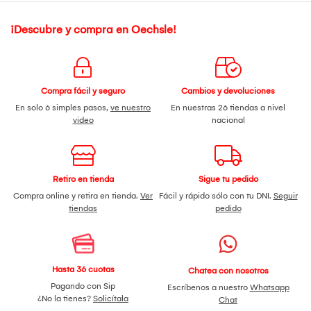
¡Descubre y compra en Oechsle!
Compra fácil y seguro
Cambios y devoluciones
En solo 6 simples pasos,
ve nuestro
En nuestras 26 tiendas a nivel
video
nacional
Retiro en tienda
Sigue tu pedido
Compra online y retira en tienda.
Ver
Fácil y rápido sólo con tu DNI.
Seguir
tiendas
pedido
Hasta 36 cuotas
Chatea con nosotros
Pagando con Sip
Escríbenos a nuestro
Whatsapp
¿No la tienes?
Solicítala
Chat