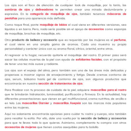
Los ojos son el foco de atención de cualquier look de maquillaje, por lo tanto, las
sombras de ojos
y
delineadores
te permiten crear una mirada deslumbrante y
expresiva. En la
categoría de maquillaje de ojos
, también tenemos
máscaras de
pestañas
para una apariencia más definida.
Como toque final, ponte
maquillaje de labios
el cual viene en diferentes versiones, sea
líquidos o en barra. Pero, nada sería posible sin el apoyo de
accesorios
como esponjas
de maquillaje, brochas de maquillaje, etc.
Otro
producto de belleza y accesorio
que es requerido por las mujeres es el
perfume
,
el cual viene en una amplia gama de aromas. Cada uno muestra su propia
personalidad y carácter único con su aroma floral, cítrico, oriental, entre otros.
Al regresar a tu hogar, recuerda quitarte el maquillaje del rostro. El primer paso será
sacar las células muertas de la piel con ayuda de
exfoliantes faciales
, con el propósito
de tener una tez más suave y radiante.
Los ojos son el espejo del alma, pero también son una de las áreas más delicadas y
propensas a mostrar signos de envejecimiento y fatiga. Desde cremas contorno de
ojos, serum, bálsamo hasta gel de contorno de ojos, son algunos productos que
encontrarás en nuestra
sección de tratamientos de ojos
.
Para finalizar con tu proceso de cuidado de la piel, adquiere
mascarillas para el rostro
que te brindarán hidratación, luminosidad, purificación y firmeza. En la actualidad, hay
diferentes presentaciones que vienen en gel multifuncional, crema nutritiva, de arcilla o
en tela. Las
mascarillas Garnier
y
mascarillas Asepxia
son las marcas más populares
entre las mujeres.
Aquí no solamente encontrarás opciones para cuidar tu rostro y cuerpo, sino también
para resaltar tu estilo. Por ello, date una vuelta por la
sección de belleza y accesorios
para que te lleves todo lo que quieras. Asimismo, complementa tu compra con otros
accesorios de mujeres
que tienen costos asequibles para tu bolsillo.