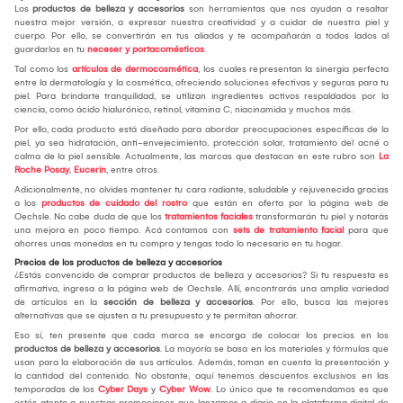
Los
productos de belleza y accesorios
son herramientas que nos ayudan a resaltar
nuestra mejor versión, a expresar nuestra creatividad y a cuidar de nuestra piel y
cuerpo. Por ello, se convertirán en tus aliados y te acompañarán a todos lados al
guardarlos en tu
neceser y portacomésticos
.
Tal como los
artículos de dermocosmética
, los cuales representan la sinergia perfecta
entre la dermatología y la cosmética, ofreciendo soluciones efectivas y seguras para tu
piel. Para brindarte tranquilidad, se utilizan ingredientes activos respaldados por la
ciencia, como ácido hialurónico, retinol, vitamina C, niacinamida y muchos más.
Por ello, cada producto está diseñado para abordar preocupaciones específicas de la
piel, ya sea hidratación, anti-envejecimiento, protección solar, tratamiento del acné o
calma de la piel sensible. Actualmente, las marcas que destacan en este rubro son
La
Roche Posay
,
Eucerin
, entre otros.
Adicionalmente, no olvides mantener tu cara radiante, saludable y rejuvenecida gracias
a los
productos de cuidado del rostro
que están en oferta por la página web de
Oechsle. No cabe duda de que los
tratamientos faciales
transformarán tu piel y notarás
una mejora en poco tiempo. Acá contamos con
sets de tratamiento facial
para que
ahorres unas monedas en tu compra y tengas todo lo necesario en tu hogar.
Precios de los productos de belleza y accesorios
¿Estás convencido de comprar productos de belleza y accesorios? Si tu respuesta es
afirmativa, ingresa a la página web de Oechsle. Allí, encontrarás una amplia variedad
de artículos en la
sección de belleza y accesorios
. Por ello, busca las mejores
alternativas que se ajusten a tu presupuesto y te permitan ahorrar.
Eso sí, ten presente que cada marca se encarga de colocar los precios en los
productos de belleza y accesorios
. La mayoría se basa en los materiales y fórmulas que
usan para la elaboración de sus artículos. Además, toman en cuenta la presentación y
la cantidad del contenido. No obstante, aquí tenemos descuentos exclusivos en las
temporadas de los
Cyber Days
y
Cyber Wow
. Lo único que te recomendamos es que
estés atento a nuestras promociones que lanzamos a diario en la plataforma digital de