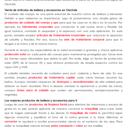
Oechsle.
Venta de artículos de belleza y accesorios en Oechsle
El cuidado del cuerpo es una parte esencial de nuestra rutina de belleza y bienestar.
Debido a que sabemos su importancia, aquí te presentamos una amplia gama de
productos de cuidado del cuerpo y spa
para que los uses en el día o en la noche. Por
ejemplo, los
hidratantes corporales
que conservan tu piel suave, tersa y flexible. De
igual manera, combate la sequedad y la aspereza con una sola aplicación. En este
punto, también emplea
artículos de tratamientos corporales
que reducirán la aparición
de celulitis y flacidez. Por eso, busca los
sets de tratamiento corporal
para que lo
tengas a la mano y de la misma marca.
Durante el verano, los especialistas de la salud aconsejan a grandes y chicos aplicarse
protección solar
en cada parte del cuerpo para mantenerse protegidos por horas ante
los fuertes rayos ultravioleta que dañan la piel. Por ende, elige un factor de protección
solar (SPF) de al menos 30 y que ofrezca protección de amplio espectro contra los
rayos UVA y UVB.
El cabello también necesita de cuidados para lucir radiante y lleno de vida. En ese
sentido, emplea
productos de tratamiento capilar
cada cierto tiempo durante tus
baños. Aunque, también requieres de
shampoo
y
acondicionador
de alta calidad para
obtener un buen resultado. Pero si deseas cambiar tu apariencia u ocultar las canas,
compra
tintes para el cabello
que suelen ser permanentes, semipermanentes y
vegetales.
Los mejores productos de belleza y accesorios para ti
Luego de usar los
productos de limpieza facial
para eliminar las impurezas y exceso de
grasa en tu piel, podrás aplicarte de manera correcta tu
maquillaje
para crear looks
que te hagan sobresalir frente a los demás. El
maquillaje de rostro
te permitirá tapar
algunas manchas y equilibrar el tono de tu rostro gracias a tu base. Mientras, el
corrector
te ayudará a ocultar pronunciadas ojeras en el contorno de tus ojos. Para
sellar tu maquillaje natural, échate
polvo compacto
y
rubor
en tus mejillas.