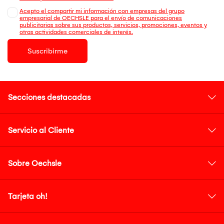
Acepto el compartir mi información con empresas del grupo
empresarial de OECHSLE para el envío de comunicaciones
publicitarias sobre sus productos, servicios, promociones, eventos y
otras actividades comerciales de interés.
Suscribirme
Secciones destacadas
Servicio al Cliente
Sobre Oechsle
Tarjeta oh!