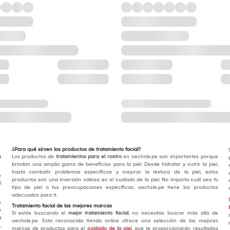
¿Para qué sirven los productos de tratamiento facial?
n
Los productos de
tratamientos para el rostro
en oechsle.pe son importantes porque
brindan una amplia gama de beneficios para la piel. Desde hidratar y nutrir la piel,
hasta combatir problemas específicos y mejorar la textura de la piel, estos
e
productos son una inversión valiosa en el cuidado de la piel. No importa cuál sea tu
l
tipo de piel o tus preocupaciones específicas, oechsle.pe tiene los productos
adecuados para ti.
s
Tratamiento facial de las mejores marcas
o
Si estás buscando el
mejor tratamiento facial
, no necesitas buscar más allá de
s
oechsle.pe. Esta reconocida tienda online ofrece una selección de las mejores
,
marcas de productos para el
cuidado de la piel
, que te proporcionarán resultados