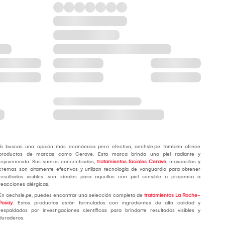
Si buscas una opción más económica pero efectiva, oechsle.pe también ofrece
productos de marcas como Cerave. Esta marca brinda una piel radiante y
rejuvenecida. Sus sueros concentrados,
tratamientos faciales Cerave
, mascarillas y
cremas son altamente efectivos y utilizan tecnología de vanguardia para obtener
resultados visibles. son ideales para aquellos con piel sensible o propensa a
reacciones alérgicas.
En oechsle.pe, puedes encontrar una selección completa de
tratamientos La Roche-
Posay
. Estos productos están formulados con ingredientes de alta calidad y
respaldados por investigaciones científicas para brindarte resultados visibles y
duraderos.