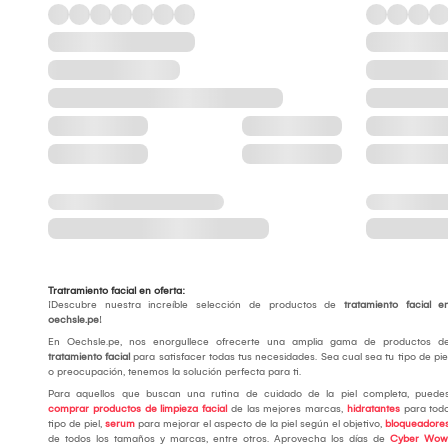
Tratramiento facial en oferta:
¡Descubre nuestra increíble selección de productos de
tratamiento facial e
oechsle.pe
!
En Oechsle.pe, nos enorgullece ofrecerte una amplia gama de productos d
tratamiento facial
para satisfacer todas tus necesidades. Sea cual sea tu tipo de pie
o preocupación, tenemos la solución perfecta para ti.
Para aquellos que buscan una rutina de cuidado de la piel completa, puede
comprar productos de limpieza facial
de las mejores marcas,
hidratantes
para tod
tipo de piel,
serum
para mejorar el aspecto de la piel según el objetivo,
bloqueadore
de todos los tamaños y marcas, entre otros. Aprovecha los días de
Cyber Wow