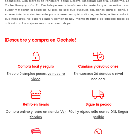
oechsle.pe. Con marcas de renombre como Cerave, Bioderma, Eucerin, Sesderma, La
Roche Posay y más. En Oechsle.pe encontrarás exactamente lo que necesitas para
cuidar y mejorar la salud de tu piel. Ya sea que busques soluciones para el acné, el
envejecimiento o simplemente para obtener una piel radiante, oechsle.pe tiene todo lo
que necesitas. No esperes más y comienza hoy mismo tu rutina de cuidado facial de
calidad con las mejores marcas en oechsle.pe.
¡Descubre y compra en Oechsle!
Compra fácil y seguro
Cambios y devoluciones
En solo 6 simples pasos,
ve nuestro
En nuestras 26 tiendas a nivel
video
nacional
Retiro en tienda
Sigue tu pedido
Compra online y retira en tienda.
Ver
Fácil y rápido sólo con tu DNI.
Seguir
tiendas
pedido