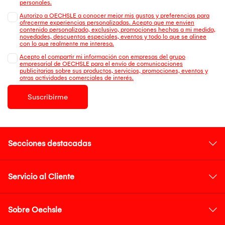
personales.
Autorizo a OECHSLE a conocer mejor mis gustos y preferencias para
ofrecerme experiencias personalizadas. Acepto que me envien
contenido personalizado, exclusivo, promociones hechas a mi medida,
novedades, descuentos especiales, eventos y todo lo que se alinee
con lo que realmente me interesa.
Acepto el compartir mi información con empresas del grupo
empresarial de OECHSLE para el envío de comunicaciones
publicitarias sobre sus productos, servicios, promociones, eventos y
otras actividades comerciales de interés.
Suscribirme
Secciones destacadas
Servicio al Cliente
Sobre Oechsle