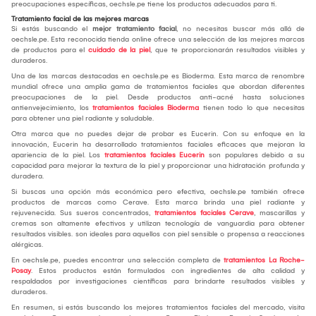
preocupaciones específicas, oechsle.pe tiene los productos adecuados para ti.
Tratamiento facial de las mejores marcas
Si estás buscando el
mejor tratamiento facial
, no necesitas buscar más allá de
oechsle.pe. Esta reconocida tienda online ofrece una selección de las mejores marcas
de productos para el
cuidado de la piel
, que te proporcionarán resultados visibles y
duraderos.
Una de las marcas destacadas en oechsle.pe es Bioderma. Esta marca de renombre
mundial ofrece una amplia gama de tratamientos faciales que abordan diferentes
preocupaciones de la piel. Desde productos anti-acné hasta soluciones
antienvejecimiento, los
tratamientos faciales Bioderma
tienen todo lo que necesitas
para obtener una piel radiante y saludable.
Otra marca que no puedes dejar de probar es Eucerin. Con su enfoque en la
innovación, Eucerin ha desarrollado tratamientos faciales eficaces que mejoran la
apariencia de la piel. Los
tratamientos faciales Eucerin
son populares debido a su
capacidad para mejorar la textura de la piel y proporcionar una hidratación profunda y
duradera.
Si buscas una opción más económica pero efectiva, oechsle.pe también ofrece
productos de marcas como Cerave. Esta marca brinda una piel radiante y
rejuvenecida. Sus sueros concentrados,
tratamientos faciales Cerave
, mascarillas y
cremas son altamente efectivos y utilizan tecnología de vanguardia para obtener
resultados visibles. son ideales para aquellos con piel sensible o propensa a reacciones
alérgicas.
En oechsle.pe, puedes encontrar una selección completa de
tratamientos La Roche-
Posay
. Estos productos están formulados con ingredientes de alta calidad y
respaldados por investigaciones científicas para brindarte resultados visibles y
duraderos.
En resumen, si estás buscando los mejores tratamientos faciales del mercado, visita