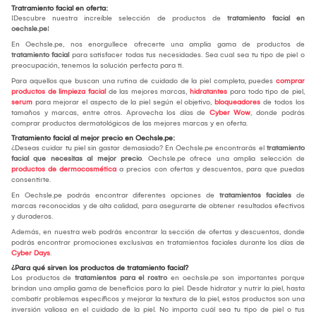
Tratramiento facial en oferta:
¡Descubre nuestra increíble selección de productos de
tratamiento facial en
oechsle.pe
!
En Oechsle.pe, nos enorgullece ofrecerte una amplia gama de productos de
tratamiento facial
para satisfacer todas tus necesidades. Sea cual sea tu tipo de piel o
preocupación, tenemos la solución perfecta para ti.
Para aquellos que buscan una rutina de cuidado de la piel completa, puedes
comprar
productos de limpieza facial
de las mejores marcas,
hidratantes
para todo tipo de piel,
serum
para mejorar el aspecto de la piel según el objetivo,
bloqueadores
de todos los
tamaños y marcas, entre otros. Aprovecha los días de
Cyber Wow
, donde podrás
comprar productos dermatológicos de las mejores marcas y en oferta.
Tratamiento facial al mejor precio en Oechsle.pe:
¿Deseas cuidar tu piel sin gastar demasiado? En Oechsle.pe encontrarás el
tratamiento
facial que necesitas al mejor precio
. Oechsle.pe ofrece una amplia selección de
productos de dermocosmética
a precios con ofertas y descuentos, para que puedas
consentirte.
En Oechsle.pe podrás encontrar diferentes opciones de
tratamientos faciales
de
marcas reconocidas y de alta calidad, para asegurarte de obtener resultados efectivos
y duraderos.
Además, en nuestra web podrás encontrar la sección de ofertas y descuentos, donde
podrás encontrar promociones exclusivas en tratamientos faciales durante los días de
Cyber Days
.
¿Para qué sirven los productos de tratamiento facial?
Los productos de
tratamientos para el rostro
en oechsle.pe son importantes porque
brindan una amplia gama de beneficios para la piel. Desde hidratar y nutrir la piel, hasta
combatir problemas específicos y mejorar la textura de la piel, estos productos son una
inversión valiosa en el cuidado de la piel. No importa cuál sea tu tipo de piel o tus