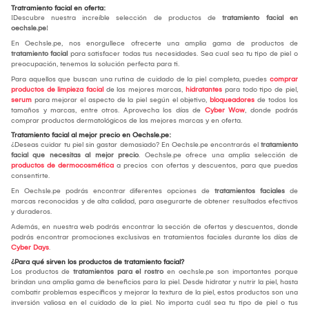
Tratramiento facial en oferta:
¡Descubre nuestra increíble selección de productos de
tratamiento facial en
oechsle.pe
!
En Oechsle.pe, nos enorgullece ofrecerte una amplia gama de productos de
tratamiento facial
para satisfacer todas tus necesidades. Sea cual sea tu tipo de piel o
preocupación, tenemos la solución perfecta para ti.
Para aquellos que buscan una rutina de cuidado de la piel completa, puedes
comprar
productos de limpieza facial
de las mejores marcas,
hidratantes
para todo tipo de piel,
serum
para mejorar el aspecto de la piel según el objetivo,
bloqueadores
de todos los
tamaños y marcas, entre otros. Aprovecha los días de
Cyber Wow
, donde podrás
comprar productos dermatológicos de las mejores marcas y en oferta.
Tratamiento facial al mejor precio en Oechsle.pe:
¿Deseas cuidar tu piel sin gastar demasiado? En Oechsle.pe encontrarás el
tratamiento
facial que necesitas al mejor precio
. Oechsle.pe ofrece una amplia selección de
productos de dermocosmética
a precios con ofertas y descuentos, para que puedas
consentirte.
En Oechsle.pe podrás encontrar diferentes opciones de
tratamientos faciales
de
marcas reconocidas y de alta calidad, para asegurarte de obtener resultados efectivos
y duraderos.
Además, en nuestra web podrás encontrar la sección de ofertas y descuentos, donde
podrás encontrar promociones exclusivas en tratamientos faciales durante los días de
Cyber Days
.
¿Para qué sirven los productos de tratamiento facial?
Los productos de
tratamientos para el rostro
en oechsle.pe son importantes porque
brindan una amplia gama de beneficios para la piel. Desde hidratar y nutrir la piel, hasta
combatir problemas específicos y mejorar la textura de la piel, estos productos son una
inversión valiosa en el cuidado de la piel. No importa cuál sea tu tipo de piel o tus