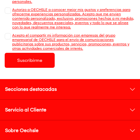
personales.
Autorizo a OECHSLE a conocer mejor mis gustos y preferencias para
ofrecerme experiencias personalizadas. Acepto que me envien
contenido personalizado, exclusivo, promociones hechas a mi medida,
novedades, descuentos especiales, eventos y todo lo que se alinee
con lo que realmente me interesa.
Acepto el compartir mi información con empresas del grupo
empresarial de OECHSLE para el envío de comunicaciones
publicitarias sobre sus productos, servicios, promociones, eventos y
otras actividades comerciales de interés.
Suscribirme
Secciones destacadas
Servicio al Cliente
Sobre Oechsle