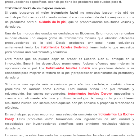
preocupaciones específicas, oechsle.pe tiene los productos adecuados para ti.
Tratamiento facial de las mejores marcas
Si estás buscando el
mejor tratamiento facial
, no necesitas buscar más allá de
oechsle.pe. Esta reconocida tienda online ofrece una selección de las mejores marcas
de productos para el
cuidado de la piel
, que te proporcionarán resultados visibles y
duraderos.
Una de las marcas destacadas en oechsle.pe es Bioderma. Esta marca de renombre
mundial ofrece una amplia gama de tratamientos faciales que abordan diferentes
preocupaciones de la piel. Desde productos anti-acné hasta soluciones
antienvejecimiento, los
tratamientos faciales Bioderma
tienen todo lo que necesitas
para obtener una piel radiante y saludable.
Otra marca que no puedes dejar de probar es Eucerin. Con su enfoque en la
innovación, Eucerin ha desarrollado tratamientos faciales eficaces que mejoran la
apariencia de la piel. Los
tratamientos faciales Eucerin
son populares debido a su
capacidad para mejorar la textura de la piel y proporcionar una hidratación profunda y
duradera.
Si buscas una opción más económica pero efectiva, oechsle.pe también ofrece
productos de marcas como Cerave. Esta marca brinda una piel radiante y
rejuvenecida. Sus sueros concentrados,
tratamientos faciales Cerave
, mascarillas y
cremas son altamente efectivos y utilizan tecnología de vanguardia para obtener
resultados visibles. son ideales para aquellos con piel sensible o propensa a reacciones
alérgicas.
En oechsle.pe, puedes encontrar una selección completa de
tratamientos La Roche-
Posay
. Estos productos están formulados con ingredientes de alta calidad y
respaldados por investigaciones científicas para brindarte resultados visibles y
duraderos.
En resumen, si estás buscando los mejores tratamientos faciales del mercado, visita