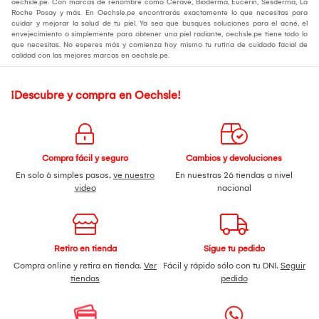
oechsle.pe. Con marcas de renombre como Cerave, Bioderma, Eucerin, Sesderma, La
Roche Posay y más. En Oechsle.pe encontrarás exactamente lo que necesitas para
cuidar y mejorar la salud de tu piel. Ya sea que busques soluciones para el acné, el
envejecimiento o simplemente para obtener una piel radiante, oechsle.pe tiene todo lo
que necesitas. No esperes más y comienza hoy mismo tu rutina de cuidado facial de
calidad con las mejores marcas en oechsle.pe.
¡Descubre y compra en Oechsle!
Compra fácil y seguro
Cambios y devoluciones
En solo 6 simples pasos,
ve nuestro
En nuestras 26 tiendas a nivel
video
nacional
Retiro en tienda
Sigue tu pedido
Compra online y retira en tienda.
Ver
Fácil y rápido sólo con tu DNI.
Seguir
tiendas
pedido