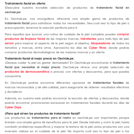
Tratramiento facial en oferta:
¡Descubre nuestra increíble selección de productos de
tratamiento facial en
oechsle.pe
!
En Oechsle.pe, nos enorgullece ofrecerte una amplia gama de productos de
tratamiento facial
para satisfacer todas tus necesidades. Sea cual sea tu tipo de piel o
preocupación, tenemos la solución perfecta para ti.
Para aquellos que buscan una rutina de cuidado de la piel completa, puedes
comprar
productos de limpieza facial
de las mejores marcas,
hidratantes
para todo tipo de piel,
serum
para mejorar el aspecto de la piel según el objetivo,
bloqueadores
de todos los
tamaños y marcas, entre otros. Aprovecha los días de
Cyber Wow
, donde podrás
comprar productos dermatológicos de las mejores marcas y en oferta.
Tratamiento facial al mejor precio en Oechsle.pe:
¿Deseas cuidar tu piel sin gastar demasiado? En Oechsle.pe encontrarás el
tratamiento
facial que necesitas al mejor precio
. Oechsle.pe ofrece una amplia selección de
productos de dermocosmética
a precios con ofertas y descuentos, para que puedas
consentirte.
En Oechsle.pe podrás encontrar diferentes opciones de
tratamientos faciales
de
marcas reconocidas y de alta calidad, para asegurarte de obtener resultados efectivos
y duraderos.
Además, en nuestra web podrás encontrar la sección de ofertas y descuentos, donde
podrás encontrar promociones exclusivas en tratamientos faciales durante los días de
Cyber Days
.
¿Para qué sirven los productos de tratamiento facial?
Los productos de
tratamientos para el rostro
en oechsle.pe son importantes porque
brindan una amplia gama de beneficios para la piel. Desde hidratar y nutrir la piel, hasta
combatir problemas específicos y mejorar la textura de la piel, estos productos son una
inversión valiosa en el cuidado de la piel. No importa cuál sea tu tipo de piel o tus