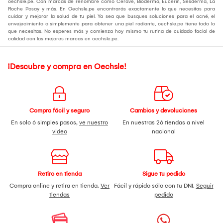
oechsle.pe. Con marcas de renombre como Cerave, Bioderma, Eucerin, Sesderma, La
Roche Posay y más. En Oechsle.pe encontrarás exactamente lo que necesitas para
cuidar y mejorar la salud de tu piel. Ya sea que busques soluciones para el acné, el
envejecimiento o simplemente para obtener una piel radiante, oechsle.pe tiene todo lo
que necesitas. No esperes más y comienza hoy mismo tu rutina de cuidado facial de
calidad con las mejores marcas en oechsle.pe.
¡Descubre y compra en Oechsle!
Compra fácil y seguro
Cambios y devoluciones
En solo 6 simples pasos,
ve nuestro
En nuestras 26 tiendas a nivel
video
nacional
Retiro en tienda
Sigue tu pedido
Compra online y retira en tienda.
Ver
Fácil y rápido sólo con tu DNI.
Seguir
tiendas
pedido