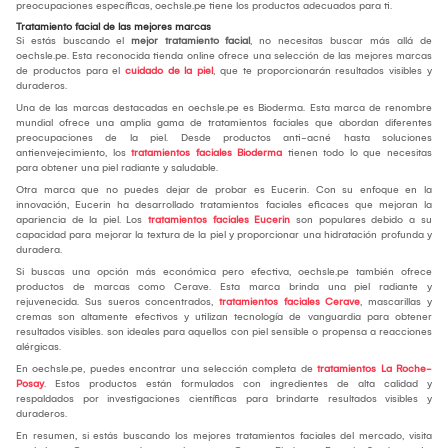
preocupaciones específicas, oechsle.pe tiene los productos adecuados para ti.
Tratamiento facial de las mejores marcas
Si estás buscando el
mejor tratamiento facial
, no necesitas buscar más allá de
oechsle.pe. Esta reconocida tienda online ofrece una selección de las mejores marcas
de productos para el
cuidado de la piel
, que te proporcionarán resultados visibles y
duraderos.
Una de las marcas destacadas en oechsle.pe es Bioderma. Esta marca de renombre
mundial ofrece una amplia gama de tratamientos faciales que abordan diferentes
preocupaciones de la piel. Desde productos anti-acné hasta soluciones
antienvejecimiento, los
tratamientos faciales Bioderma
tienen todo lo que necesitas
para obtener una piel radiante y saludable.
Otra marca que no puedes dejar de probar es Eucerin. Con su enfoque en la
innovación, Eucerin ha desarrollado tratamientos faciales eficaces que mejoran la
apariencia de la piel. Los
tratamientos faciales Eucerin
son populares debido a su
capacidad para mejorar la textura de la piel y proporcionar una hidratación profunda y
duradera.
Si buscas una opción más económica pero efectiva, oechsle.pe también ofrece
productos de marcas como Cerave. Esta marca brinda una piel radiante y
rejuvenecida. Sus sueros concentrados,
tratamientos faciales Cerave
, mascarillas y
cremas son altamente efectivos y utilizan tecnología de vanguardia para obtener
resultados visibles. son ideales para aquellos con piel sensible o propensa a reacciones
alérgicas.
En oechsle.pe, puedes encontrar una selección completa de
tratamientos La Roche-
Posay
. Estos productos están formulados con ingredientes de alta calidad y
respaldados por investigaciones científicas para brindarte resultados visibles y
duraderos.
En resumen, si estás buscando los mejores tratamientos faciales del mercado, visita