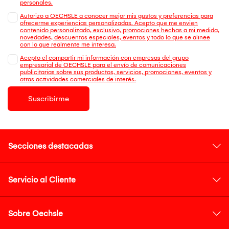
personales.
Autorizo a OECHSLE a conocer mejor mis gustos y preferencias para
ofrecerme experiencias personalizadas. Acepto que me envien
contenido personalizado, exclusivo, promociones hechas a mi medida,
novedades, descuentos especiales, eventos y todo lo que se alinee
con lo que realmente me interesa.
Acepto el compartir mi información con empresas del grupo
empresarial de OECHSLE para el envío de comunicaciones
publicitarias sobre sus productos, servicios, promociones, eventos y
otras actividades comerciales de interés.
Suscribirme
Secciones destacadas
Servicio al Cliente
Sobre Oechsle