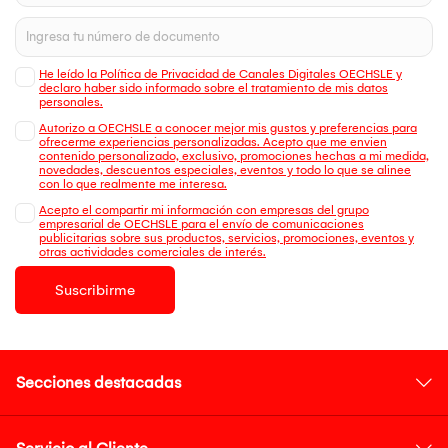
He leído la Política de Privacidad de Canales Digitales OECHSLE y
declaro haber sido informado sobre el tratamiento de mis datos
personales.
Autorizo a OECHSLE a conocer mejor mis gustos y preferencias para
ofrecerme experiencias personalizadas. Acepto que me envien
contenido personalizado, exclusivo, promociones hechas a mi medida,
novedades, descuentos especiales, eventos y todo lo que se alinee
con lo que realmente me interesa.
Acepto el compartir mi información con empresas del grupo
empresarial de OECHSLE para el envío de comunicaciones
publicitarias sobre sus productos, servicios, promociones, eventos y
otras actividades comerciales de interés.
Suscribirme
Secciones destacadas