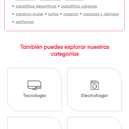
•
zapatillas deportivas
•
zapatillas urbanas
•
zapatos mujer
•
sofas
•
roperos
•
casacas y abrigos
•
perfumes
También puedes explorar nuestras
categorías
Tecnología
Electrohogar