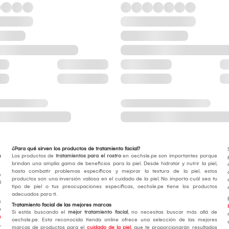
¿Para qué sirven los productos de tratamiento facial?
n
Los productos de
tratamientos para el rostro
en oechsle.pe son importantes porque
brindan una amplia gama de beneficios para la piel. Desde hidratar y nutrir la piel,
hasta combatir problemas específicos y mejorar la textura de la piel, estos
e
productos son una inversión valiosa en el cuidado de la piel. No importa cuál sea tu
l
tipo de piel o tus preocupaciones específicas, oechsle.pe tiene los productos
adecuados para ti.
s
Tratamiento facial de las mejores marcas
o
Si estás buscando el
mejor tratamiento facial
, no necesitas buscar más allá de
s
oechsle.pe. Esta reconocida tienda online ofrece una selección de las mejores
,
marcas de productos para el
cuidado de la piel
, que te proporcionarán resultados