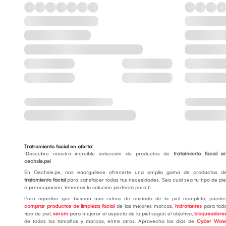
Tratramiento facial en oferta:
¡Descubre nuestra increíble selección de productos de
tratamiento facial e
oechsle.pe
!
En Oechsle.pe, nos enorgullece ofrecerte una amplia gama de productos d
tratamiento facial
para satisfacer todas tus necesidades. Sea cual sea tu tipo de pie
o preocupación, tenemos la solución perfecta para ti.
Para aquellos que buscan una rutina de cuidado de la piel completa, puede
comprar productos de limpieza facial
de las mejores marcas,
hidratantes
para tod
tipo de piel,
serum
para mejorar el aspecto de la piel según el objetivo,
bloqueadore
de todos los tamaños y marcas, entre otros. Aprovecha los días de
Cyber Wow