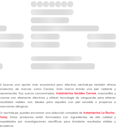
Si buscas una opción más económica pero efectiva, oechsle.pe también ofrece
productos de marcas como Cerave. Esta marca brinda una piel radiante y
rejuvenecida. Sus sueros concentrados,
tratamientos faciales Cerave
, mascarillas y
cremas son altamente efectivos y utilizan tecnología de vanguardia para obtener
resultados visibles. son ideales para aquellos con piel sensible o propensa a
reacciones alérgicas.
En oechsle.pe, puedes encontrar una selección completa de
tratamientos La Roche-
Posay
. Estos productos están formulados con ingredientes de alta calidad y
respaldados por investigaciones científicas para brindarte resultados visibles y
duraderos.