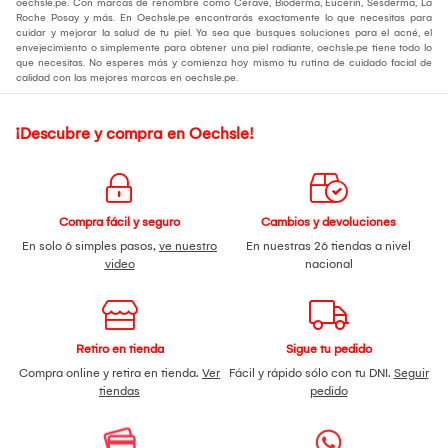
oechsle.pe. Con marcas de renombre como Cerave, Bioderma, Eucerin, Sesderma, La
Roche Posay y más. En Oechsle.pe encontrarás exactamente lo que necesitas para
cuidar y mejorar la salud de tu piel. Ya sea que busques soluciones para el acné, el
envejecimiento o simplemente para obtener una piel radiante, oechsle.pe tiene todo lo
que necesitas. No esperes más y comienza hoy mismo tu rutina de cuidado facial de
calidad con las mejores marcas en oechsle.pe.
¡Descubre y compra en Oechsle!
Compra fácil y seguro
Cambios y devoluciones
En solo 6 simples pasos,
ve nuestro
En nuestras 26 tiendas a nivel
video
nacional
Retiro en tienda
Sigue tu pedido
Compra online y retira en tienda.
Ver
Fácil y rápido sólo con tu DNI.
Seguir
tiendas
pedido