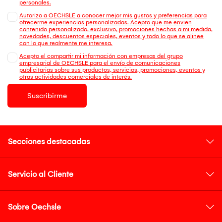
personales.
Autorizo a OECHSLE a conocer mejor mis gustos y preferencias para
ofrecerme experiencias personalizadas. Acepto que me envien
contenido personalizado, exclusivo, promociones hechas a mi medida,
novedades, descuentos especiales, eventos y todo lo que se alinee
con lo que realmente me interesa.
Acepto el compartir mi información con empresas del grupo
empresarial de OECHSLE para el envío de comunicaciones
publicitarias sobre sus productos, servicios, promociones, eventos y
otras actividades comerciales de interés.
Suscribirme
Secciones destacadas
Servicio al Cliente
Sobre Oechsle