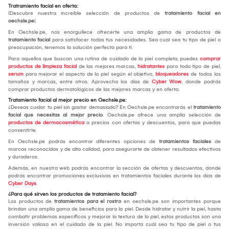
Tratramiento facial en oferta:
¡Descubre nuestra increíble selección de productos de
tratamiento facial en
oechsle.pe
!
En Oechsle.pe, nos enorgullece ofrecerte una amplia gama de productos de
tratamiento facial
para satisfacer todas tus necesidades. Sea cual sea tu tipo de piel o
preocupación, tenemos la solución perfecta para ti.
Para aquellos que buscan una rutina de cuidado de la piel completa, puedes
comprar
productos de limpieza facial
de las mejores marcas,
hidratantes
para todo tipo de piel,
serum
para mejorar el aspecto de la piel según el objetivo,
bloqueadores
de todos los
tamaños y marcas, entre otros. Aprovecha los días de
Cyber Wow
, donde podrás
comprar productos dermatológicos de las mejores marcas y en oferta.
Tratamiento facial al mejor precio en Oechsle.pe:
¿Deseas cuidar tu piel sin gastar demasiado? En Oechsle.pe encontrarás el
tratamiento
facial que necesitas al mejor precio
. Oechsle.pe ofrece una amplia selección de
productos de dermocosmética
a precios con ofertas y descuentos, para que puedas
consentirte.
En Oechsle.pe podrás encontrar diferentes opciones de
tratamientos faciales
de
marcas reconocidas y de alta calidad, para asegurarte de obtener resultados efectivos
y duraderos.
Además, en nuestra web podrás encontrar la sección de ofertas y descuentos, donde
podrás encontrar promociones exclusivas en tratamientos faciales durante los días de
Cyber Days
.
¿Para qué sirven los productos de tratamiento facial?
Los productos de
tratamientos para el rostro
en oechsle.pe son importantes porque
brindan una amplia gama de beneficios para la piel. Desde hidratar y nutrir la piel, hasta
combatir problemas específicos y mejorar la textura de la piel, estos productos son una
inversión valiosa en el cuidado de la piel. No importa cuál sea tu tipo de piel o tus