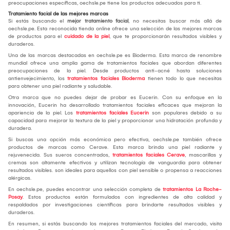
preocupaciones específicas, oechsle.pe tiene los productos adecuados para ti.
Tratamiento facial de las mejores marcas
Si estás buscando el
mejor tratamiento facial
, no necesitas buscar más allá de
oechsle.pe. Esta reconocida tienda online ofrece una selección de las mejores marcas
de productos para el
cuidado de la piel
, que te proporcionarán resultados visibles y
duraderos.
Una de las marcas destacadas en oechsle.pe es Bioderma. Esta marca de renombre
mundial ofrece una amplia gama de tratamientos faciales que abordan diferentes
preocupaciones de la piel. Desde productos anti-acné hasta soluciones
antienvejecimiento, los
tratamientos faciales Bioderma
tienen todo lo que necesitas
para obtener una piel radiante y saludable.
Otra marca que no puedes dejar de probar es Eucerin. Con su enfoque en la
innovación, Eucerin ha desarrollado tratamientos faciales eficaces que mejoran la
apariencia de la piel. Los
tratamientos faciales Eucerin
son populares debido a su
capacidad para mejorar la textura de la piel y proporcionar una hidratación profunda y
duradera.
Si buscas una opción más económica pero efectiva, oechsle.pe también ofrece
productos de marcas como Cerave. Esta marca brinda una piel radiante y
rejuvenecida. Sus sueros concentrados,
tratamientos faciales Cerave
, mascarillas y
cremas son altamente efectivos y utilizan tecnología de vanguardia para obtener
resultados visibles. son ideales para aquellos con piel sensible o propensa a reacciones
alérgicas.
En oechsle.pe, puedes encontrar una selección completa de
tratamientos La Roche-
Posay
. Estos productos están formulados con ingredientes de alta calidad y
respaldados por investigaciones científicas para brindarte resultados visibles y
duraderos.
En resumen, si estás buscando los mejores tratamientos faciales del mercado, visita