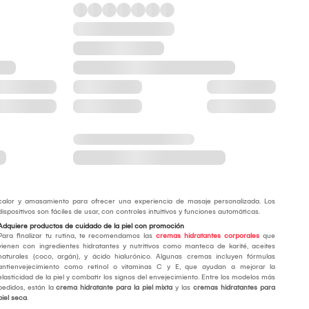
calor y amasamiento para ofrecer una experiencia de masaje personalizada. Los
dispositivos son fáciles de usar, con controles intuitivos y funciones automáticas.
Adquiere productos de cuidado de la piel con promoción
Para finalizar tu rutina, te recomendamos las
cremas hidratantes corporales
que
vienen con ingredientes hidratantes y nutritivos como manteca de karité, aceites
naturales (coco, argán), y ácido hialurónico. Algunas cremas incluyen fórmulas
antienvejecimiento como retinol o vitaminas C y E, que ayudan a mejorar la
elasticidad de la piel y combatir los signos del envejecimiento. Entre los modelos más
pedidos, están la
crema hidratante para la piel mixta
y las
cremas hidratantes para
piel seca
.