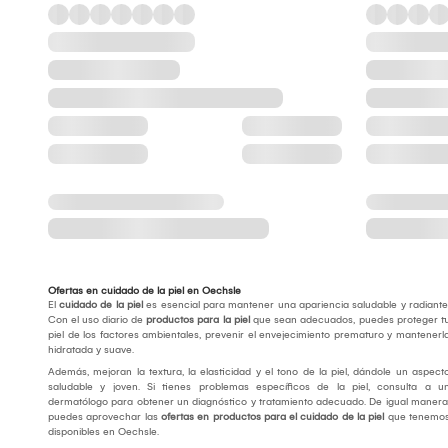
Ofertas en cuidado de la piel en Oechsle
El
cuidado de la piel
es esencial para mantener una apariencia saludable y radiante
Con el uso diario de
productos para la piel
que sean adecuados, puedes proteger t
piel de los factores ambientales, prevenir el envejecimiento prematuro y mantenerl
hidratada y suave.
Además, mejoran la textura, la elasticidad y el tono de la piel, dándole un aspect
saludable y joven. Si tienes problemas específicos de la piel, consulta a u
dermatólogo para obtener un diagnóstico y tratamiento adecuado. De igual manera
puedes aprovechar las
ofertas en productos para el cuidado de la piel
que tenemo
disponibles en Oechsle.