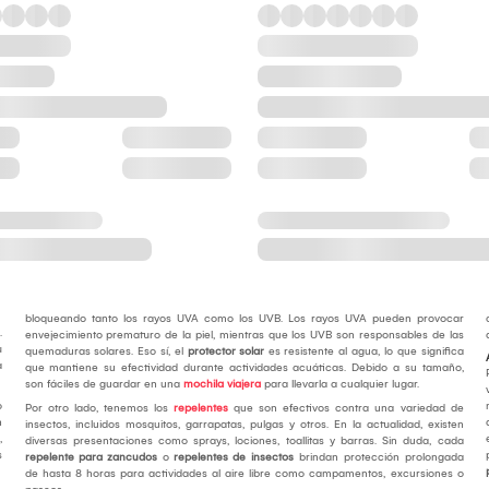
bloqueando tanto los rayos UVA como los UVB. Los rayos UVA pueden provocar
.
envejecimiento prematuro de la piel, mientras que los UVB son responsables de las
u
quemaduras solares. Eso sí, el
protector solar
es resistente al agua, lo que significa
a
que mantiene su efectividad durante actividades acuáticas. Debido a su tamaño,
son fáciles de guardar en una
mochila viajera
para llevarla a cualquier lugar.
o
Por otro lado, tenemos los
repelentes
que son efectivos contra una variedad de
n
insectos, incluidos mosquitos, garrapatas, pulgas y otros. En la actualidad, existen
,
diversas presentaciones como sprays, lociones, toallitas y barras. Sin duda, cada
s
repelente para zancudos
o
repelentes de insectos
brindan protección prolongada
de hasta 8 horas para actividades al aire libre como campamentos, excursiones o