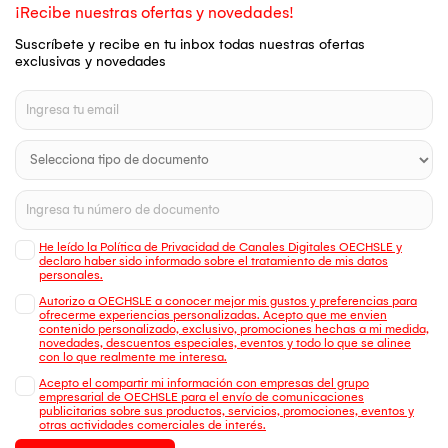
¡Recibe nuestras ofertas y novedades!
Suscríbete y recibe en tu inbox todas nuestras ofertas
exclusivas y novedades
He leído la Política de Privacidad de Canales Digitales OECHSLE y
declaro haber sido informado sobre el tratamiento de mis datos
personales.
Autorizo a OECHSLE a conocer mejor mis gustos y preferencias para
ofrecerme experiencias personalizadas. Acepto que me envien
contenido personalizado, exclusivo, promociones hechas a mi medida,
novedades, descuentos especiales, eventos y todo lo que se alinee
con lo que realmente me interesa.
Acepto el compartir mi información con empresas del grupo
empresarial de OECHSLE para el envío de comunicaciones
publicitarias sobre sus productos, servicios, promociones, eventos y
otras actividades comerciales de interés.