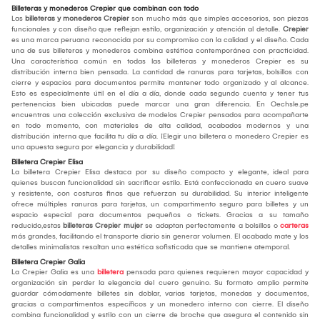
Billeteras y monederos Crepier que combinan con todo
Las
billeteras y monederos Crepier
son mucho más que simples accesorios, son piezas
funcionales y con diseño que reflejan estilo, organización y atención al detalle.
Crepier
es una marca peruana reconocida por su compromiso con la calidad y el diseño. Cada
una de sus billeteras y monederos combina estética contemporánea con practicidad.
Una característica común en todas las billeteras y monederos Crepier es su
distribución interna bien pensada. La cantidad de ranuras para tarjetas, bolsillos con
cierre y espacios para documentos permite mantener todo organizado y al alcance.
Esto es especialmente útil en el día a día, donde cada segundo cuenta y tener tus
pertenencias bien ubicadas puede marcar una gran diferencia. En Oechsle.pe
encuentras una colección exclusiva de modelos Crepier pensados para acompañarte
en todo momento, con materiales de alta calidad, acabados modernos y una
distribución interna que facilita tu día a día. ¡Elegir una billetera o monedero Crepier es
una apuesta segura por elegancia y durabilidad!
Billetera Crepier Elisa
La billetera Crepier Elisa destaca por su diseño compacto y elegante, ideal para
quienes buscan funcionalidad sin sacrificar estilo. Está confeccionada en cuero suave
y resistente, con costuras finas que refuerzan su durabilidad. Su interior inteligente
ofrece múltiples ranuras para tarjetas, un compartimento seguro para billetes y un
espacio especial para documentos pequeños o tickets. Gracias a su tamaño
reducido,estas
billeteras Crepier mujer
se adaptan perfectamente a bolsillos o
carteras
más grandes, facilitando el transporte diario sin generar volumen. El acabado mate y los
detalles minimalistas resaltan una estética sofisticada que se mantiene atemporal.
Billetera Crepier Galia
La Crepier Galia es una
billetera
pensada para quienes requieren mayor capacidad y
organización sin perder la elegancia del cuero genuino. Su formato amplio permite
guardar cómodamente billetes sin doblar, varias tarjetas, monedas y documentos,
gracias a compartimentos específicos y un monedero interno con cierre. El diseño
combina funcionalidad y estilo con un cierre de broche que asegura el contenido sin