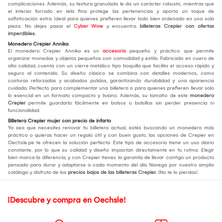
complicaciones. Además, su textura granulada le da un carácter robusto, mientras que
el interior forrado en tela fina protege las pertenencias y aporta un toque de
sofisticación extra. Ideal para quienes prefieren llevar todo bien ordenado en una sola
pieza. No dejes pasar el
Cyber Wow
y encuentra
billeteras Crepier con ofertas
imperdibles.
Monedero Crepier Annika
El monedero Crepier Annika es un
accesorio
pequeño y práctico que permite
organizar monedas y objetos pequeños con comodidad y estilo. Fabricado en cuero de
alta calidad, cuenta con un cierre metálico tipo boquilla que facilita el acceso rápido y
seguro al contenido. Su diseño clásico se combina con detalles modernos, como
costuras reforzadas y acabados pulidos, garantizando durabilidad y una apariencia
cuidada. Perfecto para complementar una billetera o para quienes prefieren llevar solo
lo esencial en un formato compacto y liviano. Además, su tamaño de este
monedero
Crepier
permite guardarlo fácilmente en bolsos o bolsillos sin perder presencia ni
funcionalidad.
Billetera Crepier mujer con precio de infarto
Ya sea que necesites renovar tu billetera actual, estés buscando un monedero más
práctico o quieras hacer un regalo útil y con buen gusto, las opciones de Crepier en
Oechsle.pe te ofrecen la solución perfecta. Este tipo de accesorio tiene un uso diario
constante, por lo que su calidad y diseño impactan directamente en tu rutina. Elegir
bien marca la diferencia, y con Crepier tienes la garantía de llevar contigo un producto
pensado para durar y adaptarse a cada momento del día. Navega por nuestro amplio
catálogo y disfruta de los
precios bajos de las billeteras Crepier.
¡No te lo pierdas!
¡Descubre y compra en Oechsle!