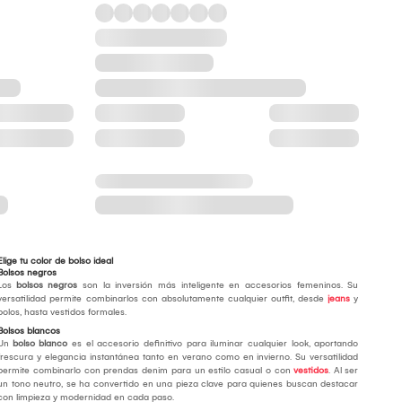
Elige tu color de bolso ideal
Bolsos negros
Los
bolsos negros
son la inversión más inteligente en accesorios femeninos. Su
versatilidad permite combinarlos con absolutamente cualquier outfit, desde
jeans
y
polos, hasta vestidos formales.
Bolsos blancos
Un
bolso blanco
es el accesorio definitivo para iluminar cualquier look, aportando
frescura y elegancia instantánea tanto en verano como en invierno. Su versatilidad
permite combinarlo con prendas denim para un estilo casual o con
vestidos
. Al ser
un tono neutro, se ha convertido en una pieza clave para quienes buscan destacar
con limpieza y modernidad en cada paso.