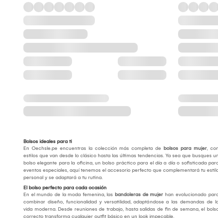
Bolsos ideales para ti
En Oechsle.pe encuentras la colección más completa de
bolsos para mujer
, co
estilos que van desde lo clásico hasta las últimas tendencias. Ya sea que busques u
bolso elegante para la oficina, un bolso práctico para el día a día o sofisticada par
eventos especiales, aquí tenemos el accesorio perfecto que complementará tu estil
personal y se adaptará a tu rutina.
El bolso perfecto para cada ocasión
En el mundo de la moda femenina, las
bandoleras de mujer
han evolucionado par
combinar diseño, funcionalidad y versatilidad, adaptándose a las demandas de l
vida moderna. Desde reuniones de trabajo, hasta salidas de fin de semana, el bols
correcto transforma cualquier outfit básico en un look impecable.