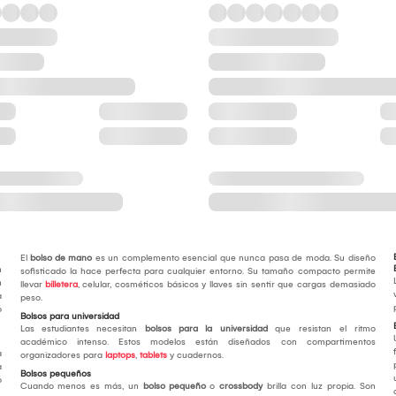
El
bolso de mano
es un complemento esencial que nunca pasa de moda. Su diseño
n
sofisticado la hace perfecta para cualquier entorno. Su tamaño compacto permite
n
llevar
billetera
, celular, cosméticos básicos y llaves sin sentir que cargas demasiado
a
peso.
o
Bolsos para universidad
Las estudiantes necesitan
bolsos para la universidad
que resistan el ritmo
académico intenso. Estos modelos están diseñados con compartimentos
a
organizadores para
laptops
,
tablets
y cuadernos.
a
Bolsos pequeños
o
Cuando menos es más, un
bolso pequeño
o
crossbody
brilla con luz propia. Son