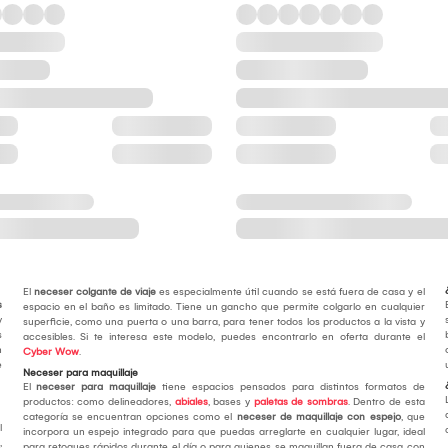
El
neceser colgante de viaje
es especialmente útil cuando se está fuera de casa y el
s
espacio en el baño es limitado. Tiene un gancho que permite colgarlo en cualquier
y
superficie, como una puerta o una barra, para tener todos los productos a la vista y
s
accesibles. Si te interesa este modelo, puedes encontrarlo en oferta durante el
n
Cyber Wow
.
e
Neceser para maquillaje
El
neceser para maquillaje
tiene espacios pensados para distintos formatos de
productos: como delineadores,
abiales
, bases y
paletas de sombras
. Dentro de esta
categoría se encuentran opciones como el
neceser de maquillaje con espejo
, que
l
incorpora un espejo integrado para que puedas arreglarte en cualquier lugar, ideal
,
para retoques rápidos durante el día o para quienes se maquillan fuera de casa con