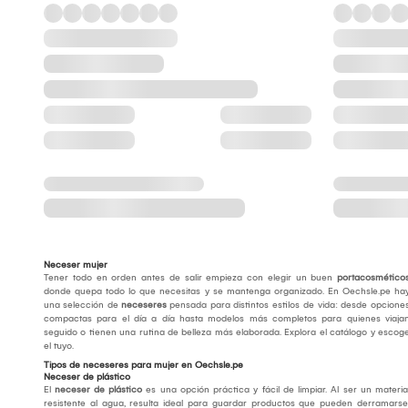
Neceser mujer
Tener todo en orden antes de salir empieza con elegir un buen
portacosmético
donde quepa todo lo que necesitas y se mantenga organizado. En Oechsle.pe ha
una selección de
neceseres
pensada para distintos estilos de vida: desde opcione
compactas para el día a día hasta modelos más completos para quienes viaja
seguido o tienen una rutina de belleza más elaborada. Explora el catálogo y escog
el tuyo.
Tipos de neceseres para mujer en Oechsle.pe
Neceser de plástico
El
neceser de plástico
es una opción práctica y fácil de limpiar. Al ser un materia
resistente al agua, resulta ideal para guardar productos que pueden derramarse