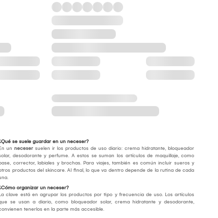
¿Qué se suele guardar en un neceser?
En un
neceser
suelen ir los productos de uso diario: crema hidratante, bloqueador
solar, desodorante y perfume. A estos se suman los artículos de maquillaje, como
base, corrector, labiales y brochas. Para viajes, también es común incluir sueros y
otros productos del skincare. Al final, lo que va dentro depende de la rutina de cada
una.
¿Cómo organizar un neceser?
La clave está en agrupar los productos por tipo y frecuencia de uso. Los artículos
que se usan a diario, como bloqueador solar, crema hidratante y desodorante,
convienen tenerlos en la parte más accesible.