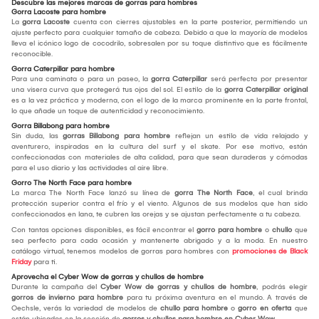
Descubre las mejores marcas de gorras para hombres
Gorra Lacoste para hombre
La
gorra Lacoste
cuenta con cierres ajustables en la parte posterior, permitiendo un
ajuste perfecto para cualquier tamaño de cabeza. Debido a que la mayoría de modelos
lleva el icónico logo de cocodrilo, sobresalen por su toque distintivo que es fácilmente
reconocible.
Gorra Caterpillar para hombre
Para una caminata o para un paseo, la
gorra Caterpillar
será perfecta por presentar
una visera curva que protegerá tus ojos del sol. El estilo de la
gorra Caterpillar original
es a la vez práctica y moderna, con el logo de la marca prominente en la parte frontal,
lo que añade un toque de autenticidad y reconocimiento.
Gorra Billabong para hombre
Sin duda, las
gorras Billabong para hombre
reflejan un estilo de vida relajado y
aventurero, inspiradas en la cultura del surf y el skate. Por ese motivo, están
confeccionadas con materiales de alta calidad, para que sean duraderas y cómodas
para el uso diario y las actividades al aire libre.
Gorro The North Face para hombre
La marca The North Face lanzó su línea de
gorra The North Face
, el cual brinda
protección superior contra el frío y el viento. Algunos de sus modelos que han sido
confeccionados en lana, te cubren las orejas y se ajustan perfectamente a tu cabeza.
Con tantas opciones disponibles, es fácil encontrar el
gorro para hombre
o
chullo
que
sea perfecto para cada ocasión y mantenerte abrigado y a la moda. En nuestro
catálogo virtual, tenemos modelos de gorras para hombres con
promociones de Black
Friday
para ti.
Aprovecha el Cyber Wow de gorras y chullos de hombre
Durante la campaña del
Cyber Wow de gorras y chullos de hombre
, podrás elegir
gorros de invierno para hombre
para tu próxima aventura en el mundo. A través de
Oechsle, verás la variedad de modelos de
chullo para hombre
o
gorro en oferta
que
están ubicados en la sección de
gorros y chullos para hombre en Cyber Wow
.