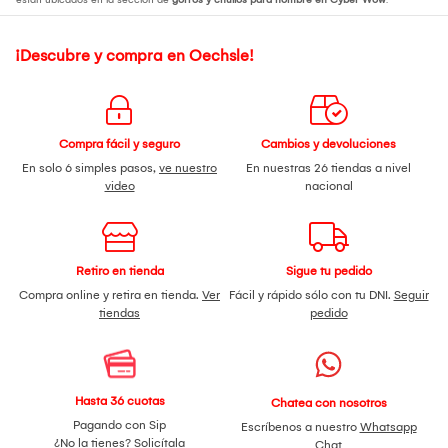
¡Descubre y compra en Oechsle!
Compra fácil y seguro
Cambios y devoluciones
En solo 6 simples pasos,
ve nuestro
En nuestras 26 tiendas a nivel
video
nacional
Retiro en tienda
Sigue tu pedido
Compra online y retira en tienda.
Ver
Fácil y rápido sólo con tu DNI.
Seguir
tiendas
pedido
Hasta 36 cuotas
Chatea con nosotros
Pagando con Sip
Escríbenos a nuestro
Whatsapp
¿No la tienes?
Solicítala
Chat