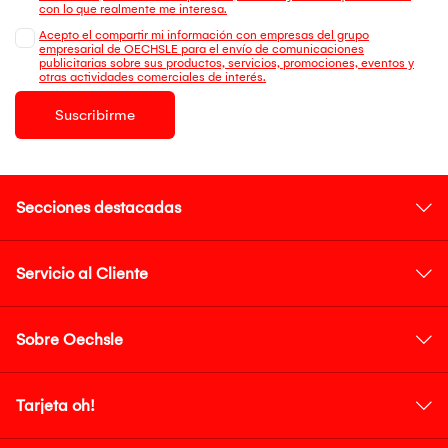
con lo que realmente me interesa.
Acepto el compartir mi información con empresas del grupo
empresarial de OECHSLE para el envío de comunicaciones
publicitarias sobre sus productos, servicios, promociones, eventos y
otras actividades comerciales de interés.
Suscribirme
Secciones destacadas
Servicio al Cliente
Sobre Oechsle
Tarjeta oh!