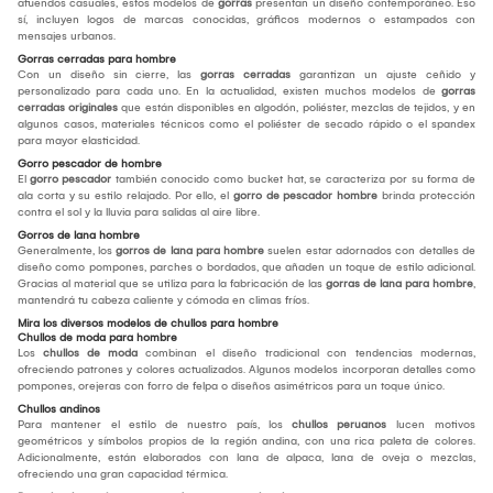
atuendos casuales, estos modelos de
gorras
presentan un diseño contemporáneo. Eso
sí, incluyen logos de marcas conocidas, gráficos modernos o estampados con
mensajes urbanos.
Gorras cerradas para hombre
Con un diseño sin cierre, las
gorras cerradas
garantizan un ajuste ceñido y
personalizado para cada uno. En la actualidad, existen muchos modelos de
gorras
cerradas originales
que están disponibles en algodón, poliéster, mezclas de tejidos, y en
algunos casos, materiales técnicos como el poliéster de secado rápido o el spandex
para mayor elasticidad.
Gorro pescador de hombre
El
gorro pescador
también conocido como bucket hat, se caracteriza por su forma de
ala corta y su estilo relajado. Por ello, el
gorro de pescador hombre
brinda protección
contra el sol y la lluvia para salidas al aire libre.
Gorros de lana hombre
Generalmente, los
gorros de lana para hombre
suelen estar adornados con detalles de
diseño como pompones, parches o bordados, que añaden un toque de estilo adicional.
Gracias al material que se utiliza para la fabricación de las
gorras de lana para hombre
,
mantendrá tu cabeza caliente y cómoda en climas fríos.
Mira los diversos modelos de chullos para hombre
Chullos de moda para hombre
Los
chullos de moda
combinan el diseño tradicional con tendencias modernas,
ofreciendo patrones y colores actualizados. Algunos modelos incorporan detalles como
pompones, orejeras con forro de felpa o diseños asimétricos para un toque único.
Chullos andinos
Para mantener el estilo de nuestro país, los
chullos peruanos
lucen motivos
geométricos y símbolos propios de la región andina, con una rica paleta de colores.
Adicionalmente, están elaborados con lana de alpaca, lana de oveja o mezclas,
ofreciendo una gran capacidad térmica.