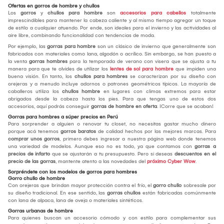
Ofertas en gorros de hombre y chullos
Los
gorros
y
chullos para hombre
son
accesorios para cabellos
totalmente
imprescindibles para mantener la cabeza caliente y al mismo tiempo agregar un toque
de estilo a cualquier atuendo. Por ende, son ideales para el invierno y las actividades al
aire libre, combinando funcionalidad con tendencias de moda.
Por ejemplo, las
gorras para hombre
son un clásico de invierno que generalmente son
fabricados con materiales como lana, algodón o acrílico. Sin embargo, se han puesto a
la venta
gorras hombres
para la temporada de verano con visera que se ajusta a tu
manera para que te olvides de utilizar los
lentes de sol para hombre
que impiden una
buena visión. En tanto, los
chullos para hombres
se caracterizan por su diseño con
orejeras y a menudo incluye adornos o patrones geométricos típicos. La mayoría de
caballeros utiliza los
chullos hombre
en lugares con climas extremos para estar
abrigados desde la cabeza hasta los pies. Para que tengas uno de estos dos
accesorios, aquí podrás conseguir
gorras de hombre en oferta
. ¡Corre que se acaban!
Gorras para hombres a súper precios en Perú
Para sorprender a alguien o renovar tu closet, no necesitas gastar mucho dinero
porque acá tenemos
gorros baratos
de calidad hechos por las mejores marcas. Para
comprar unos gorros
, primero debes ingresar a nuestra página web donde tenemos
una variedad de modelos. Aunque eso no es todo, ya que contamos con
gorras a
precios de infarto
que se ajustarán a tu presupuesto. Pero si deseas
descuentos en el
precio de las gorras
, mantente atento a las novedades del
próximo Cyber Wow
.
Sorpréndete con los modelos de gorros para hombres
Gorro chullo de hombre
Con orejeras que brindan mayor protección contra el frío, el
gorro chullo
sobresale por
su diseño tradicional. En ese sentido, las
gorras chullos
están fabricadas comúnmente
con lana de alpaca, lana de oveja o materiales sintéticos.
Gorras urbanas de hombre
Para quienes buscan un accesorio cómodo y con estilo para complementar sus