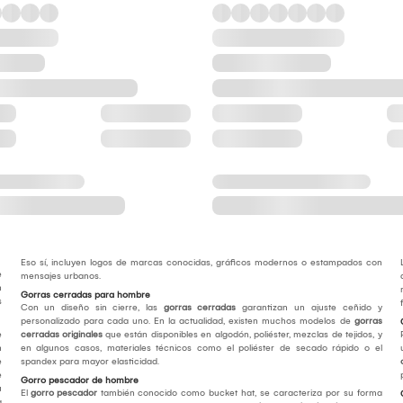
Eso sí, incluyen logos de marcas conocidas, gráficos modernos o estampados con
e
mensajes urbanos.
n
Gorras cerradas para hombre
s
Con un diseño sin cierre, las
gorras cerradas
garantizan un ajuste ceñido y
personalizado para cada uno. En la actualidad, existen muchos modelos de
gorras
e
cerradas originales
que están disponibles en algodón, poliéster, mezclas de tejidos, y
n
en algunos casos, materiales técnicos como el poliéster de secado rápido o el
e
spandex para mayor elasticidad.
e
Gorro pescador de hombre
u
El
gorro pescador
también conocido como bucket hat, se caracteriza por su forma
a