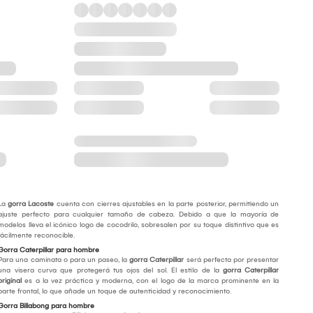
La
gorra Lacoste
cuenta con cierres ajustables en la parte posterior, permitiendo un
ajuste perfecto para cualquier tamaño de cabeza. Debido a que la mayoría de
modelos lleva el icónico logo de cocodrilo, sobresalen por su toque distintivo que es
fácilmente reconocible.
Gorra Caterpillar para hombre
Para una caminata o para un paseo, la
gorra Caterpillar
será perfecta por presentar
una visera curva que protegerá tus ojos del sol. El estilo de la
gorra Caterpillar
original
es a la vez práctica y moderna, con el logo de la marca prominente en la
parte frontal, lo que añade un toque de autenticidad y reconocimiento.
Gorra Billabong para hombre