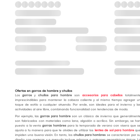
Ofertas en gorros de hombre y chullos
Los
gorros
y
chullos para hombre
son
accesorios para cabellos
totalment
imprescindibles para mantener la cabeza caliente y al mismo tiempo agregar u
toque de estilo a cualquier atuendo. Por ende, son ideales para el invierno y la
actividades al aire libre, combinando funcionalidad con tendencias de moda.
Por ejemplo, las
gorras para hombre
son un clásico de invierno que generalment
son fabricados con materiales como lana, algodón o acrílico. Sin embargo, se ha
puesto a la venta
gorras hombres
para la temporada de verano con visera que s
ajusta a tu manera para que te olvides de utilizar los
lentes de sol para hombre
qu
impiden una buena visión. En tanto, los
chullos para hombres
se caracterizan por s
diseño con orejeras y a menudo incluye adornos o patrones geométricos típicos. L