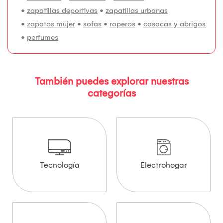
•
zapatillas deportivas
•
zapatillas urbanas
•
zapatos mujer
•
sofas
•
roperos
•
casacas y abrigos
•
perfumes
También puedes explorar nuestras
categorías
Tecnología
Electrohogar