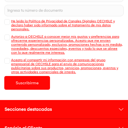
He leído la Política de Privacidad de Canales Digitales OECHSLE y
declaro haber sido informado sobre el tratamiento de mis datos
personales.
Autorizo a OECHSLE a conocer mejor mis gustos y preferencias para
ofrecerme experiencias personalizadas. Acepto que me envien
contenido personalizado, exclusivo, promociones hechas a mi medida,
novedades, descuentos especiales, eventos y todo lo que se alinee
con lo que realmente me interesa.
Acepto el compartir mi información con empresas del grupo
empresarial de OECHSLE para el envío de comunicaciones
publicitarias sobre sus productos, servicios, promociones, eventos y
otras actividades comerciales de interés.
Suscribirme
Secciones destacadas