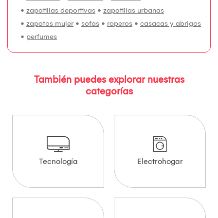
•
zapatillas deportivas
•
zapatillas urbanas
•
zapatos mujer
•
sofas
•
roperos
•
casacas y abrigos
•
perfumes
También puedes explorar nuestras
categorías
Tecnología
Electrohogar