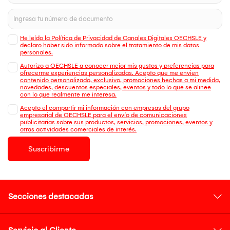
He leído la Política de Privacidad de Canales Digitales OECHSLE y
declaro haber sido informado sobre el tratamiento de mis datos
personales.
Autorizo a OECHSLE a conocer mejor mis gustos y preferencias para
ofrecerme experiencias personalizadas. Acepto que me envien
contenido personalizado, exclusivo, promociones hechas a mi medida,
novedades, descuentos especiales, eventos y todo lo que se alinee
con lo que realmente me interesa.
Acepto el compartir mi información con empresas del grupo
empresarial de OECHSLE para el envío de comunicaciones
publicitarias sobre sus productos, servicios, promociones, eventos y
otras actividades comerciales de interés.
Suscribirme
Secciones destacadas