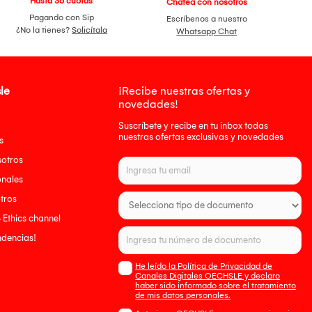
Hasta 36 cuotas
Chatea con nosotros
Pagando con Sip
Escríbenos a nuestro
¿No la tienes?
Solicítala
Whatsapp Chat
le
¡Recibe nuestras ofertas y
novedades!
Suscríbete y recibe en tu inbox todas
nuestras ofertas exclusivas y novedades
s
sotros
onales
tros
- Ethics channel
endencias!
He leído la Política de Privacidad de
Canales Digitales OECHSLE y declaro
haber sido informado sobre el tratamiento
de mis datos personales.