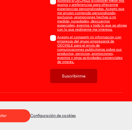
Autorizo a OECHSLE a conocer mejor mis
gustos y preferencias para ofrecerme
experiencias personalizadas. Acepto que
me envien contenido personalizado,
exclusivo, promociones hechas a mi
medida, novedades, descuentos
especiales, eventos y todo lo que se alinee
con lo que realmente me interesa.
Acepto el compartir mi información con
empresas del grupo empresarial de
OECHSLE para el envío de
comunicaciones publicitarias sobre sus
productos, servicios, promociones,
eventos y otras actividades comerciales
de interés.
Suscribirme
Tienda 100% Segura
ptar
Configuración de cookies