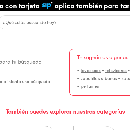
Te sugerimos algunas
 para tu búsqueda
•
lavasecas
•
televisores
•
zapatillas urbanas
•
zap
fía o intenta una búsqueda
•
perfumes
También puedes explorar nuestras categorías