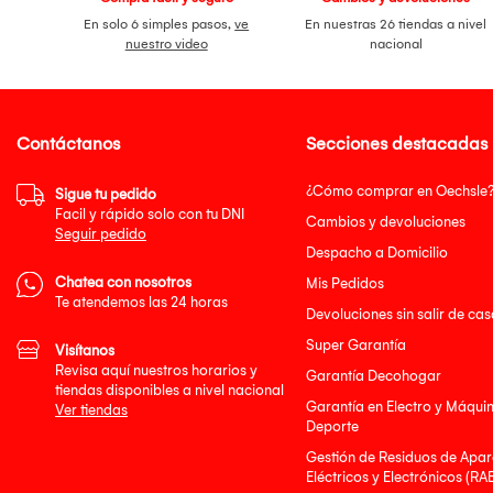
En solo 6 simples pasos,
ve
En nuestras 26 tiendas a nivel
nuestro video
nacional
Contáctanos
Secciones destacadas
¿Cómo comprar en Oechsle
Sigue tu pedido
Facil y rápido solo con tu DNI
Cambios y devoluciones
Seguir pedido
Despacho a Domicilio
Chatea con nosotros
Mis Pedidos
Te atendemos las 24 horas
Devoluciones sin salir de cas
Super Garantía
Visítanos
Revisa aquí nuestros horarios y
Garantía Decohogar
tiendas disponibles a nivel nacional
Garantía en Electro y Máqui
Ver tiendas
Deporte
Gestión de Residuos de Apar
Eléctricos y Electrónicos (RA