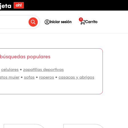
0
Iniciar sesión
Carrito
 búsquedas populares
•
celulares
•
zapatillas deportivas
atos mujer
•
sofas
•
roperos
•
casacas y abrigos