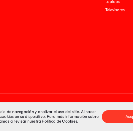
Laptops
Televisores
Medios de pago
a de navegación y analizar el uso del sitio. Al hacer
e cookies en su dispositivo. Para más información sobre
Ace
itamos a revisar nuestra
Política de Cookies
.