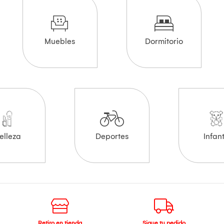
Muebles
Dormitorio
elleza
Deportes
Infant
Retiro en tienda
Sigue tu pedido