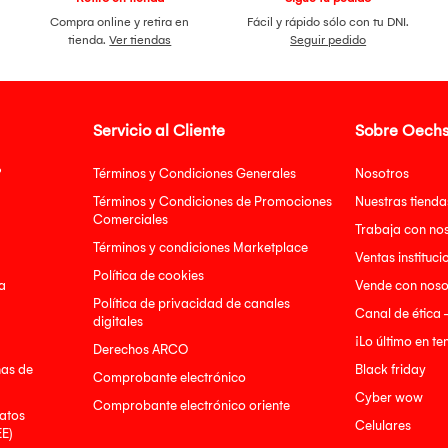
Compra online y retira en
Fácil y rápido sólo con tu DNI.
tienda.
Ver tiendas
Seguir pedido
Servicio al Cliente
Sobre Oechs
?
Términos y Condiciones Generales
Nosotros
Términos y Condiciones de Promociones
Nuestras tienda
Comerciales
Trabaja con no
Términos y condiciones Marketplace
Ventas instituci
Política de cookies
a
Vende con noso
Política de privacidad de canales
Canal de ética 
digitales
¡Lo último en t
Derechos ARCO
nas de
Black friday
Comprobante electrónico
Cyber wow
Comprobante electrónico oriente
atos
Celulares
EE)